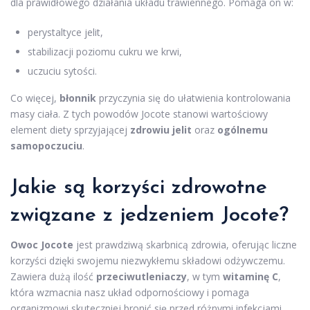
dla prawidłowego działania układu trawiennego. Pomaga on w:
perystaltyce jelit,
stabilizacji poziomu cukru we krwi,
uczuciu sytości.
Co więcej,
błonnik
przyczynia się do ułatwienia kontrolowania
masy ciała. Z tych powodów Jocote stanowi wartościowy
element diety sprzyjającej
zdrowiu jelit
oraz
ogólnemu
samopoczuciu
.
Jakie są korzyści zdrowotne
związane z jedzeniem Jocote?
Owoc Jocote
jest prawdziwą skarbnicą zdrowia, oferując liczne
korzyści dzięki swojemu niezwykłemu składowi odżywczemu.
Zawiera dużą ilość
przeciwutleniaczy
, w tym
witaminę C
,
która wzmacnia nasz układ odpornościowy i pomaga
organizmowi skuteczniej bronić się przed różnymi infekcjami.