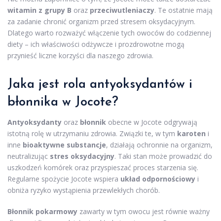
witamin z grupy B
oraz
przeciwutleniaczy
. Te ostatnie mają
za zadanie chronić organizm przed stresem oksydacyjnym.
Dlatego warto rozważyć włączenie tych owoców do codziennej
diety – ich właściwości odżywcze i prozdrowotne mogą
przynieść liczne korzyści dla naszego zdrowia.
Jaka jest rola antyoksydantów i
błonnika w Jocote?
Antyoksydanty
oraz
błonnik
obecne w Jocote odgrywają
istotną rolę w utrzymaniu zdrowia. Związki te, w tym
karoten
i
inne
bioaktywne substancje
, działają ochronnie na organizm,
neutralizując
stres oksydacyjny
. Taki stan może prowadzić do
uszkodzeń komórek oraz przyspieszać proces starzenia się.
Regularne spożycie Jocote wspiera
układ odpornościowy
i
obniża ryzyko wystąpienia przewlekłych chorób.
Błonnik pokarmowy
zawarty w tym owocu jest równie ważny