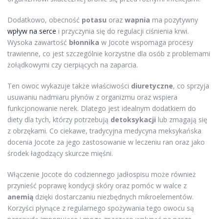
Dodatkowo, obecność
potasu
oraz
wapnia
ma pozytywny
wpływ na serce
i przyczynia się do regulacji ciśnienia krwi.
Wysoka zawartość
błonnika
w Jocote wspomaga procesy
trawienne, co jest szczególnie korzystne dla osób z problemami
żołądkowymi czy cierpiących na zaparcia.
Ten owoc wykazuje także właściwości
diuretyczne
, co sprzyja
usuwaniu nadmiaru płynów z organizmu oraz wspiera
funkcjonowanie nerek. Dlatego jest idealnym dodatkiem do
diety dla tych, którzy potrzebują
detoksykacji
lub zmagają się
z obrzękami. Co ciekawe, tradycyjna medycyna meksykańska
docenia Jocote za jego zastosowanie w leczeniu ran oraz jako
środek łagodzący skurcze mięśni.
Włączenie Jocote do codziennego jadłospisu może również
przynieść poprawę kondycji skóry oraz pomóc w walce z
anemią
dzięki dostarczaniu niezbędnych mikroelementów.
Korzyści płynące z regularnego spożywania tego owocu są