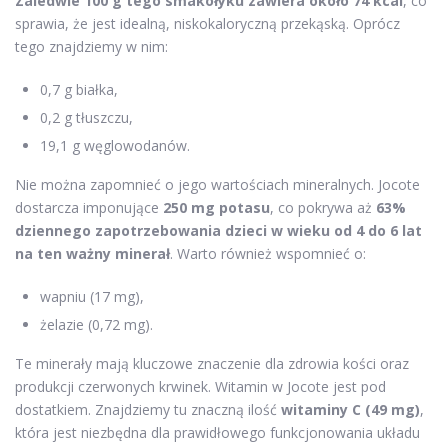
Zaledwie 100 g tego smakołyku zawiera około 74 kcal
, co
sprawia, że jest idealną, niskokaloryczną przekąską. Oprócz
tego znajdziemy w nim:
0,7 g białka,
0,2 g tłuszczu,
19,1 g węglowodanów.
Nie można zapomnieć o jego wartościach mineralnych. Jocote
dostarcza imponujące
250 mg potasu
, co pokrywa aż
63%
dziennego zapotrzebowania dzieci w wieku od 4 do 6 lat
na ten ważny minerał
. Warto również wspomnieć o:
wapniu (17 mg),
żelazie (0,72 mg).
Te minerały mają kluczowe znaczenie dla zdrowia kości oraz
produkcji czerwonych krwinek. Witamin w Jocote jest pod
dostatkiem. Znajdziemy tu znaczną ilość
witaminy C (49 mg)
,
która jest niezbędna dla prawidłowego funkcjonowania układu