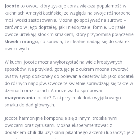
Jocote
to owoc, który zyskuje coraz większą popularność w
kuchniach Ameryki Łacińskiej ze względu na swoje różnorodne
możliwości zastosowania. Można go spożywać na surowo –
zarówno w jego dojrzałej, jak i niedojrzałej formie. Dojrzałe
owoce urzekają słodkim smakiem, który przypomina połączenie
śliwek
i
mango
, co sprawia, że idealnie nadają się do sałatek
owocowych.
W kuchni Jocote można wykorzystać na wiele kreatywnych
sposobów. Na przykład, gotując je z cukrem można stworzyć
pyszny syrop doskonały do polewania deserów lub jako dodatek
do różnych napojów. Owoce te świetnie sprawdzają się także w
dżemach oraz sosach. A może warto spróbować
marynowania
Jocote? Taki przysmak doda wyjątkowego
smaku do dań głównych.
Jocote harmonijnie komponuje się z innymi tropikalnymi
owocami oraz cytrusami. Można eksperymentować z
dodatkiem
chili
dla uzyskania pikantnego akcentu lub łączyć je z