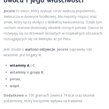
owocu i jego właściwości
Jocote
to owoc, który zyskuje coraz większą popularność,
zwłaszcza w Ameryce Środkowej. Ma mięsisty miąższ oraz
smak, który łączy słodycz z delikatną kwasowością. Dzięki tym
cechom stanowi doskonały składnik różnych potraw. Owoce te
rozwijają się na drzewach liściastych w tropikalnych obszarach,
rozciągających się od Meksyku aż po Peru.
Jeśli chodzi o
wartości odżywcze
,
Jocote
naprawdę robi
wrażenie. Jest bogaty w:
witaminy A
i C
,
witaminy z grupy B
,
potas
,
wapń
.
Dodatkowo
w 100 gramach zawiera 74 kcal oraz błonnik
pokarmowy, który korzystnie wpływa na trawienie.