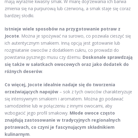
mają wyraźnie kwaśny smak. W miarę dojrzewania ich barwa
zmienia się na purpurową lub czerwoną, a smak staje się coraz
bardziej słodki.
Istnieje wiele sposobów na przygotowanie potraw z
Jocote
. Można je spożywać na surowo, co pozwala cieszyć się
ich autentycznym smakiem. Inną opcją jest gotowanie lub
rozgniatanie owoców z dodatkiem cukru, co prowadzi do
powstania pysznego musu czy dżemu.
Doskonale sprawdzają
się także w sałatkach owocowych oraz jako dodatek do
różnych deserów
.
Co więcej, Jocote idealnie nadaje się do tworzenia
orzeźwiających napojów
– sok z tych owoców charakteryzuje
się intensywnym smakiem i aromatem. Można go podawać
samodzielnie lub w połączeniu z innymi owocami, aby
wzbogacić jego profil smakowy.
Młode owoce często
znajdują zastosowanie w tradycyjnych regionalnych
potrawach, co czyni je fascynującym składnikiem
kulinarnym
.