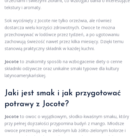
orzechami i świeżymi ziołami, co wzbogaci dania o interesujące
tekstury i aromaty.
Sok wyciśnięty z Jocote nie tylko orzeźwia, ale również
dostarcza wielu korzyści zdrowotnych. Owoce te można
przechowywać w lodówce przez tydzień, a po ugotowaniu
zachowują świeżość nawet przez kilka miesięcy. Dzięki temu
stanowią praktyczny składnik w każdej kuchni.
Jocote
to znakomity sposób na wzbogacenie diety o cenne
składniki odżywcze oraz unikalne smaki typowe dla kultury
latynoamerykańskiej.
Jaki jest smak i jak przygotować
potrawy z Jocote?
Jocote
to owoc o wyjątkowym, słodko-kwaśnym smaku, który
przy pełnej dojrzałości przypomina budyń z mango. Młodsze
owoce prezentują się w zielonym lub żółto-zielonym kolorze i