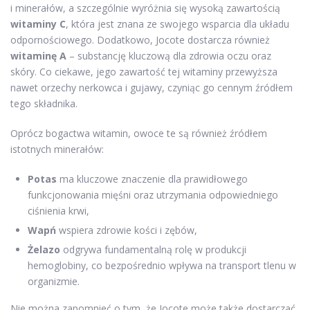
i minerałów, a szczególnie wyróżnia się wysoką zawartością
witaminy C
, która jest znana ze swojego wsparcia dla układu
odpornościowego. Dodatkowo, Jocote dostarcza również
witaminę A
– substancję kluczową dla zdrowia oczu oraz
skóry. Co ciekawe, jego zawartość tej witaminy przewyższa
nawet orzechy nerkowca i gujawy, czyniąc go cennym źródłem
tego składnika.
Oprócz bogactwa witamin, owoce te są również źródłem
istotnych minerałów:
Potas
ma kluczowe znaczenie dla prawidłowego
funkcjonowania mięśni oraz utrzymania odpowiedniego
ciśnienia krwi,
Wapń
wspiera zdrowie kości i zębów,
Żelazo
odgrywa fundamentalną rolę w produkcji
hemoglobiny, co bezpośrednio wpływa na transport tlenu w
organizmie.
Nie można zapomnieć o tym, że Jocote może także dostarczać