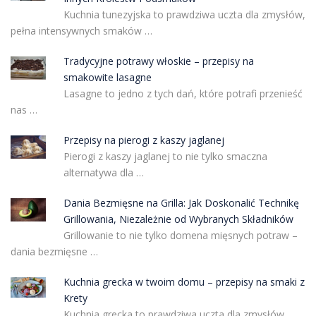
Kuchnia tunezyjska to prawdziwa uczta dla zmysłów,
pełna intensywnych smaków …
Tradycyjne potrawy włoskie – przepisy na
smakowite lasagne
Lasagne to jedno z tych dań, które potrafi przenieść
nas …
Przepisy na pierogi z kaszy jaglanej
Pierogi z kaszy jaglanej to nie tylko smaczna
alternatywa dla …
Dania Bezmięsne na Grilla: Jak Doskonalić Technikę
Grillowania, Niezależnie od Wybranych Składników
Grillowanie to nie tylko domena mięsnych potraw –
dania bezmięsne …
Kuchnia grecka w twoim domu – przepisy na smaki z
Krety
Kuchnia grecka to prawdziwa uczta dla zmysłów,