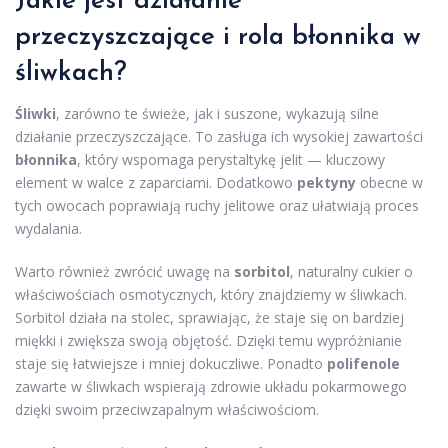
Jakie jest działanie
przeczyszczające i rola błonnika w
śliwkach?
Śliwki
, zarówno te świeże, jak i suszone, wykazują silne
działanie przeczyszczające. To zasługa ich wysokiej zawartości
błonnika
, który wspomaga perystaltykę jelit — kluczowy
element w walce z zaparciami. Dodatkowo
pektyny
obecne w
tych owocach poprawiają ruchy jelitowe oraz ułatwiają proces
wydalania.
Warto również zwrócić uwagę na
sorbitol
, naturalny cukier o
właściwościach osmotycznych, który znajdziemy w śliwkach.
Sorbitol działa na stolec, sprawiając, że staje się on bardziej
miękki i zwiększa swoją objętość. Dzięki temu wypróżnianie
staje się łatwiejsze i mniej dokuczliwe. Ponadto
polifenole
zawarte w śliwkach wspierają zdrowie układu pokarmowego
dzięki swoim przeciwzapalnym właściwościom.