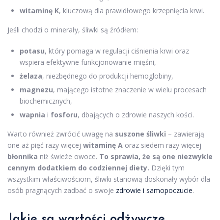
witaminę K
, kluczową dla prawidłowego krzepnięcia krwi.
Jeśli chodzi o minerały, śliwki są źródłem:
potasu
, który pomaga w regulacji ciśnienia krwi oraz
wspiera efektywne funkcjonowanie mięśni,
żelaza
, niezbędnego do produkcji hemoglobiny,
magnezu
, mającego istotne znaczenie w wielu procesach
biochemicznych,
wapnia
i
fosforu
, dbających o zdrowie naszych kości.
Warto również zwrócić uwagę na
suszone śliwki
– zawierają
one aż pięć razy więcej
witaminę A
oraz siedem razy więcej
błonnika
niż świeże owoce.
To sprawia, że są one niezwykle
cennym dodatkiem do codziennej diety.
Dzięki tym
wszystkim właściwościom, śliwki stanowią doskonały wybór dla
osób pragnących zadbać o swoje
zdrowie i samopoczucie
.
Jakie są wartości odżywcze