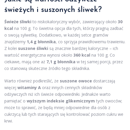
świeżych i suszonych śliwek?
Świeże śliwki
to niskokaloryczny wybór, zawierający około
30
kcal
na 100 g. To świetna opcja dla tych, którzy pragną zadbać
o swoją sylwetkę. Dodatkowo, w każdej setce gramów
znajdziemy
1,4 g błonnika
, co sprzyja prawidłowemu trawieniu.
Z kolei
suszone śliwki
są znacznie bardziej kaloryczne – ich
wartość energetyczna wynosi około
360 kcal
na 100 g. Co
ciekawe, mają one aż
7,1 g błonnika
w tej samej porcji, przez
co stanowią skuteczne źródło tego składnika.
Warto również podkreślić, że
suszone owoce
dostarczają
więcej
witaminy A
oraz innych cennych składników
odżywczych niż ich świeże odpowiedniki. Jednakże warto
pamiętać o
wyższym indeksie glikemicznym
tych owoców;
może to sprawić, że będą mniej odpowiednie dla osób z
cukrzycą lub tych starających się kontrolować poziom cukru we
krwi.