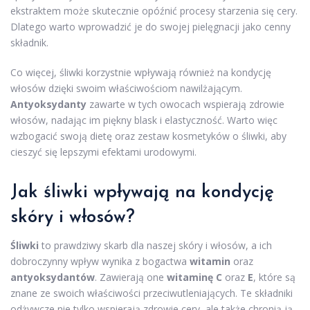
ekstraktem może skutecznie opóźnić procesy starzenia się cery.
Dlatego warto wprowadzić je do swojej pielęgnacji jako cenny
składnik.
Co więcej, śliwki korzystnie wpływają również na kondycję
włosów dzięki swoim właściwościom nawilżającym.
Antyoksydanty
zawarte w tych owocach wspierają zdrowie
włosów, nadając im piękny blask i elastyczność. Warto więc
wzbogacić swoją dietę oraz zestaw kosmetyków o śliwki, aby
cieszyć się lepszymi efektami urodowymi.
Jak śliwki wpływają na kondycję
skóry i włosów?
Śliwki
to prawdziwy skarb dla naszej skóry i włosów, a ich
dobroczynny wpływ wynika z bogactwa
witamin
oraz
antyoksydantów
. Zawierają one
witaminę C
oraz
E
, które są
znane ze swoich właściwości przeciwutleniających. Te składniki
odżywcze nie tylko wspierają zdrowie cery, ale także chronią ją