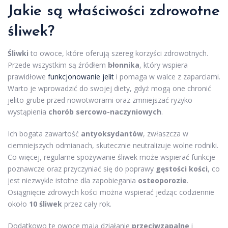
Jakie są właściwości zdrowotne
śliwek?
Śliwki
to owoce, które oferują szereg korzyści zdrowotnych.
Przede wszystkim są źródłem
błonnika
, który wspiera
prawidłowe
funkcjonowanie jelit
i pomaga w walce z zaparciami.
Warto je wprowadzić do swojej diety, gdyż mogą one chronić
jelito grube przed nowotworami oraz zmniejszać ryzyko
wystąpienia
chorób sercowo-naczyniowych
.
Ich bogata zawartość
antyoksydantów
, zwłaszcza w
ciemniejszych odmianach, skutecznie neutralizuje wolne rodniki.
Co więcej, regularne spożywanie śliwek może wspierać funkcje
poznawcze oraz przyczyniać się do poprawy
gęstości kości
, co
jest niezwykle istotne dla zapobiegania
osteoporozie
.
Osiągnięcie zdrowych kości można wspierać jedząc codziennie
około
10 śliwek
przez cały rok.
Dodatkowo te owoce mają działanie
przeciwzapalne
i