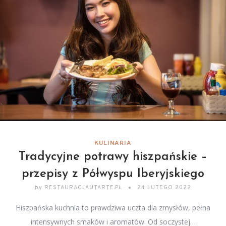
KULINARIA
Tradycyjne potrawy hiszpańskie –
przepisy z Półwyspu Iberyjskiego
by
RESTAURACJAUTARTE.PL
24 LUTEGO 2022
Hiszpańska kuchnia to prawdziwa uczta dla zmysłów, pełna
intensywnych smaków i aromatów. Od soczystej…