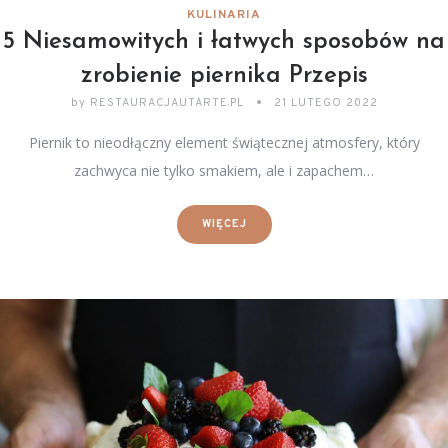
KULINARIA
5 Niesamowitych i łatwych sposobów na
zrobienie piernika Przepis
by
RESTAURACJAUTARTE.PL
21 LUTEGO 2022
Piernik to nieodłączny element świątecznej atmosfery, który
zachwyca nie tylko smakiem, ale i zapachem…
WIĘCEJ