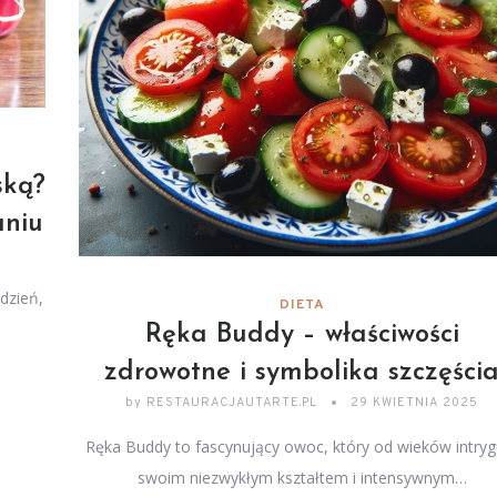
ską?
aniu
dzień,
DIETA
Ręka Buddy – właściwości
zdrowotne i symbolika szczęści
by
RESTAURACJAUTARTE.PL
29 KWIETNIA 2025
Ręka Buddy to fascynujący owoc, który od wieków intryg
swoim niezwykłym kształtem i intensywnym…