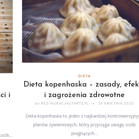
DIETA
Dieta kopenhaska – zasady, efek
i i
i zagrożenia zdrowotne
by
RESTAURACJAUTARTE.PL
30 KWIETNIA 2025
Dieta kopenhaska to jeden z najbardziej kontrowersyjn
planów żywieniowych, który przyciąga uwagę osób
pragnących…
 osób…