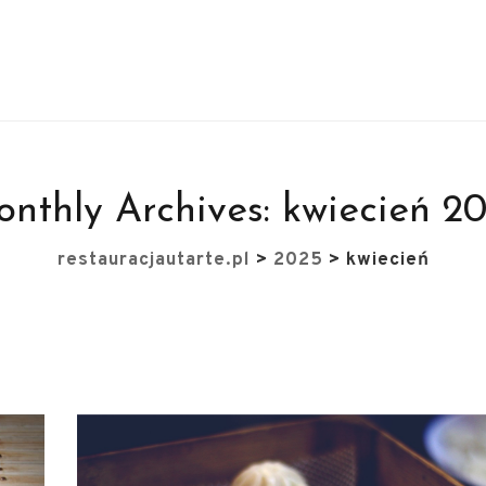
nthly Archives:
kwiecień 2
restauracjautarte.pl
>
2025
>
kwiecień