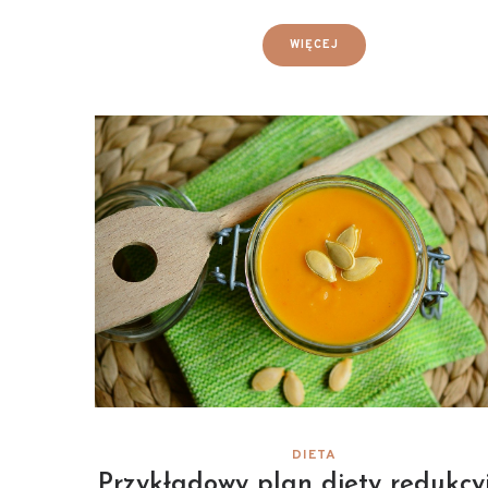
WIĘCEJ
DIETA
Przykładowy plan diety redukcy