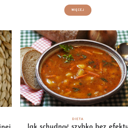
WIĘCEJ
DIETA
Jak schudnąć szybko bez efekt
jnej