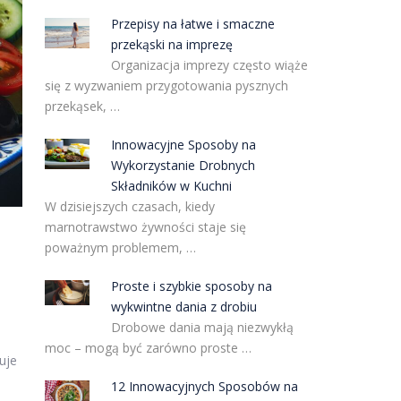
Przepisy na łatwe i smaczne
przekąski na imprezę
Organizacja imprezy często wiąże
się z wyzwaniem przygotowania pysznych
przekąsek, …
Innowacyjne Sposoby na
Wykorzystanie Drobnych
Składników w Kuchni
W dzisiejszych czasach, kiedy
marnotrawstwo żywności staje się
poważnym problemem, …
Proste i szybkie sposoby na
a
wykwintne dania z drobiu
Drobowe dania mają niezwykłą
moc – mogą być zarówno proste …
uje
12 Innowacyjnych Sposobów na