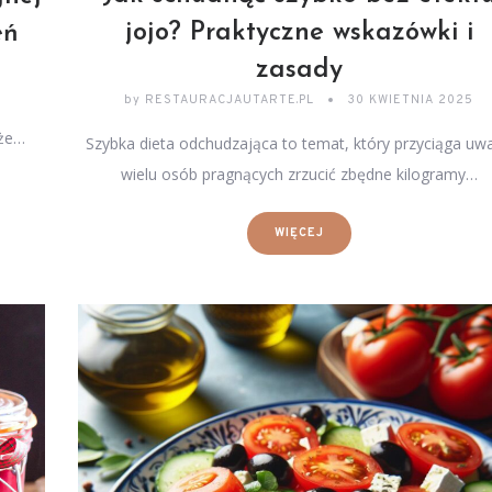
jojo? Praktyczne wskazówki i
eń
zasady
by
RESTAURACJAUTARTE.PL
30 KWIETNIA 2025
oże…
Szybka dieta odchudzająca to temat, który przyciąga uw
wielu osób pragnących zrzucić zbędne kilogramy…
WIĘCEJ