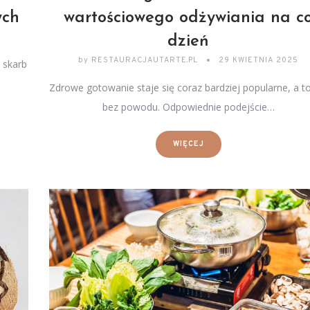
ych
wartościowego odżywiania na c
dzień
by
RESTAURACJAUTARTE.PL
29 KWIETNIA 2025
 skarb
Zdrowe gotowanie staje się coraz bardziej popularne, a to
bez powodu. Odpowiednie podejście…
WIĘCEJ