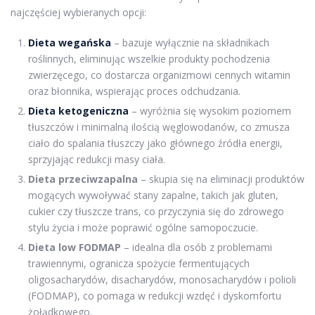
najczęściej wybieranych opcji:
Dieta wegańska
– bazuje wyłącznie na składnikach
roślinnych, eliminując wszelkie produkty pochodzenia
zwierzęcego, co dostarcza organizmowi cennych witamin
oraz błonnika, wspierając proces odchudzania.
Dieta ketogeniczna
– wyróżnia się wysokim poziomem
tłuszczów i minimalną ilością węglowodanów, co zmusza
ciało do spalania tłuszczy jako głównego źródła energii,
sprzyjając redukcji masy ciała.
Dieta przeciwzapalna
– skupia się na eliminacji produktów
mogących wywoływać stany zapalne, takich jak gluten,
cukier czy tłuszcze trans, co przyczynia się do zdrowego
stylu życia i może poprawić ogólne samopoczucie.
Dieta low FODMAP
– idealna dla osób z problemami
trawiennymi, ogranicza spożycie fermentujących
oligosacharydów, disacharydów, monosacharydów i polioli
(FODMAP), co pomaga w redukcji wzdęć i dyskomfortu
żołądkowego.