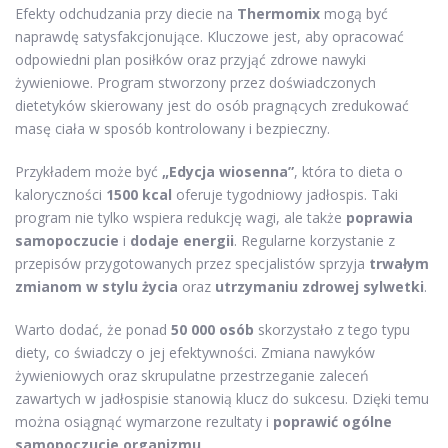
Efekty odchudzania przy diecie na
Thermomix
mogą być
naprawdę satysfakcjonujące. Kluczowe jest, aby opracować
odpowiedni plan posiłków oraz przyjąć zdrowe nawyki
żywieniowe. Program stworzony przez doświadczonych
dietetyków skierowany jest do osób pragnących zredukować
masę ciała w sposób kontrolowany i bezpieczny.
Przykładem może być
„Edycja wiosenna”
, która to dieta o
kaloryczności
1500 kcal
oferuje tygodniowy jadłospis. Taki
program nie tylko wspiera redukcję wagi, ale także
poprawia
samopoczucie
i
dodaje energii
. Regularne korzystanie z
przepisów przygotowanych przez specjalistów sprzyja
trwałym
zmianom w stylu życia
oraz
utrzymaniu zdrowej sylwetki
.
Warto dodać, że ponad
50 000 osób
skorzystało z tego typu
diety, co świadczy o jej efektywności. Zmiana nawyków
żywieniowych oraz skrupulatne przestrzeganie zaleceń
zawartych w jadłospisie stanowią klucz do sukcesu. Dzięki temu
można osiągnąć wymarzone rezultaty i
poprawić ogólne
samopoczucie organizmu
.