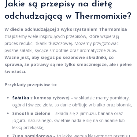
Jakie są
przepisy na dietę
odchudzającą
w Thermomixie?
W diecie odchudzającej z wykorzystaniem Thermomixa
znajdziemy wiele inspirujących przepisów, które wspierają
proces redukcji tkanki tłuszczowej. Możemy przygotować
pyszne sałatki, sycące smoothie oraz aromatyczne zupy.
Ważne jest, aby sięgać po sezonowe składniki, co
sprawia, że potrawy są nie tylko smaczniejsze, ale i pełne
świeżości.
Przykłady przepisów to:
Sałatka
z komosy ryżowej
– w składzie mamy pomidory,
ogórki i świeże zioła, to danie obfituje w białko oraz błonnik,
Smoothie zielone
– składa się z jarmużu, banana oraz
jogurtu naturalnego, świetnie nadaje się na śniadanie lub
lekką przekąskę,
Zupa pomidorowa
– to lekka wersja klasycznego przepisu