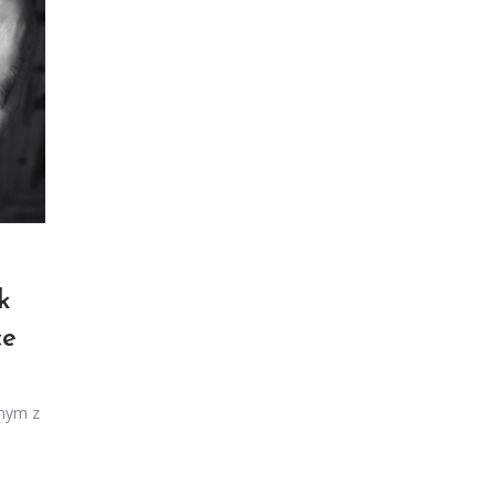
k
ce
dnym z