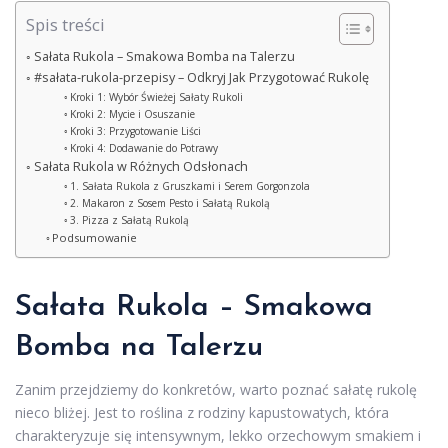
Spis treści
Sałata Rukola – Smakowa Bomba na Talerzu
#sałata-rukola-przepisy – Odkryj Jak Przygotować Rukolę
Kroki 1: Wybór Świeżej Sałaty Rukoli
Kroki 2: Mycie i Osuszanie
Kroki 3: Przygotowanie Liści
Kroki 4: Dodawanie do Potrawy
Sałata Rukola w Różnych Odsłonach
1. Sałata Rukola z Gruszkami i Serem Gorgonzola
2. Makaron z Sosem Pesto i Sałatą Rukolą
3. Pizza z Sałatą Rukolą
Podsumowanie
Sałata Rukola – Smakowa
Bomba na Talerzu
Zanim przejdziemy do konkretów, warto poznać sałatę rukolę
nieco bliżej. Jest to roślina z rodziny kapustowatych, która
charakteryzuje się intensywnym, lekko orzechowym smakiem i