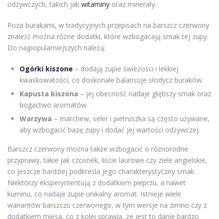
odżywczych, takich jak
witaminy
oraz minerały.
Poza burakami, w tradycyjnych przepisach na barszcz czerwony
znaleźć można różne dodatki, które wzbogacają smak tej zupy.
Do najpopularniejszych należą:
Ogórki kiszone
– dodają zupie świeżości i lekkiej
kwaskowatości, co doskonale balansuje słodycz buraków.
Kapusta kiszona
– jej obecność nadaje głębszy smak oraz
bogactwo aromatów.
Warzywa
– marchew, seler i pietruszka są często używane,
aby wzbogacić bazę zupy i dodać jej wartości odżywczej.
Barszcz czerwony można także wzbogacić o różnorodne
przyprawy, takie jak czosnek, liście laurowe czy ziele angielskie,
co jeszcze bardziej podkreśla jego charakterystyczny smak.
Niektórzy eksperymentują z dodatkiem pieprzu, a nawet
kuminu, co nadaje zupie unikalny aromat. Istnieje wiele
wariantów barszczu czerwonego, w tym wersje na zimno czy z
dodatkiem mięsa, co z kolei sprawia, że jest to danie bardzo