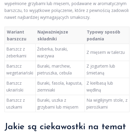
wypełnione grzybami lub mięsem, podawane w aromatycznym
barszczu, to wyjątkowe połączenie, które z pewnością zadowoli
nawet najbardziej wymagających smakoszy.
Wariant
Najważniejsze
Typowy sposób
barszczu
składniki
podania
Barszcz z
Żeberka, buraki,
Z mięsem w talerzu
żeberkami
warzywa
Barszcz
Buraki, marchew,
Z jogurtem lub
wegetariański
pietruszka, cebula
śmietaną
Barszcz
Buraki, fasola, kapusta,
Z kiełbasą lub
ukraiński
ziemniaki
wędliną
Barszcz z
Buraki, uszka z
Na wigilijnym stole, z
uszkami
grzybami lub mięsem
pierożkami
Jakie są ciekawostki na temat