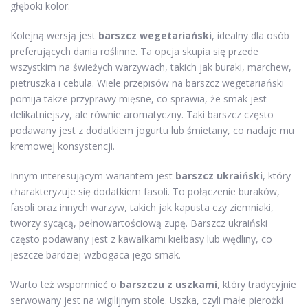
głęboki kolor.
Kolejną wersją jest
barszcz wegetariański
, idealny dla osób
preferujących dania roślinne. Ta opcja skupia się przede
wszystkim na świeżych warzywach, takich jak buraki, marchew,
pietruszka i cebula. Wiele przepisów na barszcz wegetariański
pomija także przyprawy mięsne, co sprawia, że smak jest
delikatniejszy, ale równie aromatyczny. Taki barszcz często
podawany jest z dodatkiem jogurtu lub śmietany, co nadaje mu
kremowej konsystencji.
Innym interesującym wariantem jest
barszcz ukraiński
, który
charakteryzuje się dodatkiem fasoli. To połączenie buraków,
fasoli oraz innych warzyw, takich jak kapusta czy ziemniaki,
tworzy sycącą, pełnowartościową zupę. Barszcz ukraiński
często podawany jest z kawałkami kiełbasy lub wędliny, co
jeszcze bardziej wzbogaca jego smak.
Warto też wspomnieć o
barszczu z uszkami
, który tradycyjnie
serwowany jest na wigilijnym stole. Uszka, czyli małe pierożki