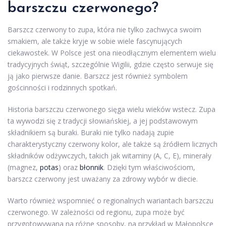
barszczu czerwonego?
Barszcz czerwony to zupa, która nie tylko zachwyca swoim
smakiem, ale także kryje w sobie wiele fascynujących
ciekawostek. W Polsce jest ona nieodłącznym elementem wielu
tradycyjnych świąt, szczególnie Wigilii, gdzie często serwuje się
ją jako pierwsze danie. Barszcz jest również symbolem
gościnności i rodzinnych spotkań.
Historia barszczu czerwonego sięga wielu wieków wstecz. Zupa
ta wywodzi się z tradycji słowiańskiej, a jej podstawowym
składnikiem są buraki. Buraki nie tylko nadają zupie
charakterystyczny czerwony kolor, ale także są źródłem licznych
składników odżywczych, takich jak witaminy (A, C, E), minerały
(magnez,
potas
) oraz
błonnik
. Dzięki tym właściwościom,
barszcz czerwony jest uważany za zdrowy wybór w diecie.
Warto również wspomnieć o regionalnych wariantach barszczu
czerwonego. W zależności od regionu, zupa może być
przygotowywana na różne sposoby, na przykład w Małopolsce