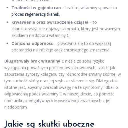
Trudności w gojeniu ran
– brak tej witaminy spowalnia
proces regeneracji tkanek
,
Krwawienie oraz owrzodzenie dziąseł
– to
charakterystyczne objawy szkorbutu, który jest poważnym
skutkiem niedoboru witaminy C,
Obniżona odporność
– przyczynia się to do większej
podatności na infekcje oraz chronicznego zmęczenia.
Długotrwały brak witaminy C
niesie ze sobą ryzyko
wystąpienia poważnych problemów zdrowotnych, takich jak
zaburzenia syntezy kolagenu czy różnorodne zmiany skórne, w
tym suchość skóry oraz jej szybsze starzenie się. Dlatego tak
istotne jest, abyśmy zwracali uwagę na te symptomy i dbali o
odpowiednią podaż witaminy C w naszej diecie, co pomoże
nam uniknąć negatywnych konsekwencji związanych z jej
niedoborem.
Jakie są skutki uboczne