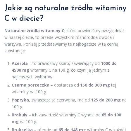
Jakie są naturalne źródła witaminy
C w diecie?
Naturalne źródła witaminy C
, które powinniśmy uwzględniać
w naszej diecie, to przede wszystkim różnorodne owoce i
warzywa. Poniżej przedstawiamy te najbogatsze w tę cenną
substancję:
Acerola
– to prawdziwy skarb, zawierający od
1000 do
4500 mg
witaminy C na 100 g, co czyni ją jednym z
najlepszych wyborów.
Czarna porzeczka
– dostarcza od
150 do 300 mg
tej
witaminy na 100 g.
Papryka
, zwłaszcza ta czerwona, ma od
125 do 200 mg
na
100 g.
Brokuły
– ich zawartość witaminy C wynosi od
65 do 100
mg
na 100 g.
Brukselka
– oferuje od
65 do 145 mg
witaminy C w każdej