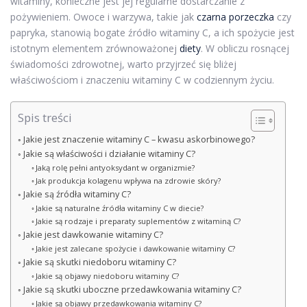
witaminy, konieczne jest jej regularne dostarczanie z
pożywieniem. Owoce i warzywa, takie jak
czarna porzeczka
czy
papryka, stanowią bogate źródło witaminy C, a ich spożycie jest
istotnym elementem zrównoważonej
diety
. W obliczu rosnącej
świadomości zdrowotnej, warto przyjrzeć się bliżej
właściwościom i znaczeniu witaminy C w codziennym życiu.
Spis treści
Jakie jest znaczenie witaminy C – kwasu askorbinowego?
Jakie są właściwości i działanie witaminy C?
Jaką rolę pełni antyoksydant w organizmie?
Jak produkcja kolagenu wpływa na zdrowie skóry?
Jakie są źródła witaminy C?
Jakie są naturalne źródła witaminy C w diecie?
Jakie są rodzaje i preparaty suplementów z witaminą C?
Jakie jest dawkowanie witaminy C?
Jakie jest zalecane spożycie i dawkowanie witaminy C?
Jakie są skutki niedoboru witaminy C?
Jakie są objawy niedoboru witaminy C?
Jakie są skutki uboczne przedawkowania witaminy C?
Jakie są objawy przedawkowania witaminy C?