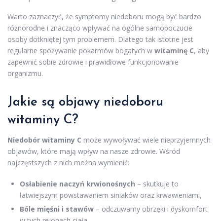
Warto zaznaczyć, że symptomy niedoboru mogą być bardzo
różnorodne i znacząco wpływać na ogólne samopoczucie
osoby dotkniętej tym problemem. Dlatego tak istotne jest
regularne spożywanie pokarmów bogatych w
witaminę C
, aby
zapewnić sobie zdrowie i prawidłowe funkcjonowanie
organizmu.
Jakie są objawy niedoboru
witaminy C?
Niedobór witaminy C
może wywoływać wiele nieprzyjemnych
objawów, które mają wpływ na nasze zdrowie. Wśród
najczęstszych z nich można wymienić:
Osłabienie naczyń krwionośnych
– skutkuje to
łatwiejszym powstawaniem siniaków oraz krwawieniami,
Bóle mięśni i stawów
– odczuwamy obrzęki i dyskomfort
w tych rejonach ciała,