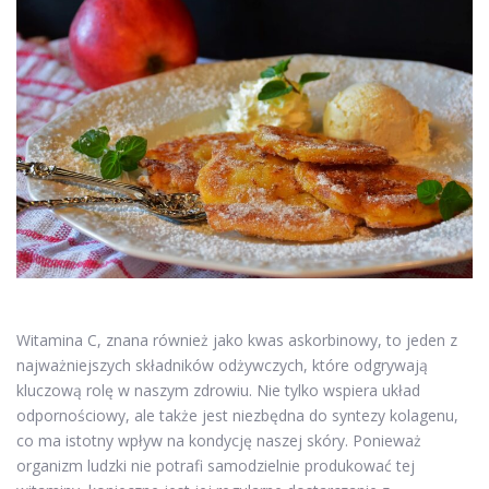
Witamina C, znana również jako kwas askorbinowy, to jeden z
najważniejszych składników odżywczych, które odgrywają
kluczową rolę w naszym zdrowiu. Nie tylko wspiera układ
odpornościowy, ale także jest niezbędna do syntezy kolagenu,
co ma istotny wpływ na kondycję naszej skóry. Ponieważ
organizm ludzki nie potrafi samodzielnie produkować tej