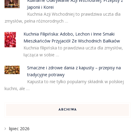
Kulinarne Odkrywanie Azji Wschodniej: Przepisy z
Japonii i Korei
Kuchnia Azji Wschodniej to prawdziwa uczta dla
zmysłów, pełna różnorodnych …
Kuchnia Filipińska: Adobo, Lechon i Inne Smaki
Mieszkańców Przyjaciół Ze Wschodnich Bałkaów
Kuchnia filipińska to prawdziwa uczta dla zmysłów,
łącząca w sobie …
Smaczne i zdrowe dania z kapusty – przepisy na
tradycyjne potrawy
Kapusta to nie tylko popularny składnik w polskiej
kuchni, ale …
ARCHIWA
lipiec 2026