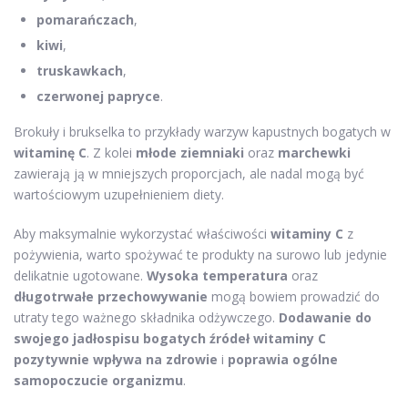
pomarańczach
,
kiwi
,
truskawkach
,
czerwonej papryce
.
Brokuły i brukselka to przykłady warzyw kapustnych bogatych w
witaminę C
. Z kolei
młode ziemniaki
oraz
marchewki
zawierają ją w mniejszych proporcjach, ale nadal mogą być
wartościowym uzupełnieniem diety.
Aby maksymalnie wykorzystać właściwości
witaminy C
z
pożywienia, warto spożywać te produkty na surowo lub jedynie
delikatnie ugotowane.
Wysoka temperatura
oraz
długotrwałe przechowywanie
mogą bowiem prowadzić do
utraty tego ważnego składnika odżywczego.
Dodawanie do
swojego jadłospisu bogatych źródeł witaminy C
pozytywnie wpływa na zdrowie
i
poprawia ogólne
samopoczucie organizmu
.