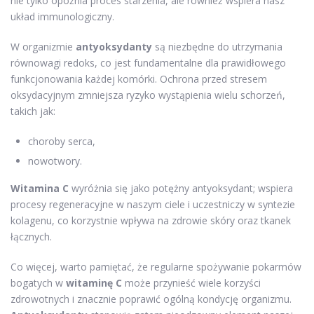
nie tylko opóźnia proces starzenia, ale również wspiera nasz
układ immunologiczny.
W organizmie
antyoksydanty
są niezbędne do utrzymania
równowagi redoks, co jest fundamentalne dla prawidłowego
funkcjonowania każdej komórki. Ochrona przed stresem
oksydacyjnym zmniejsza ryzyko wystąpienia wielu schorzeń,
takich jak:
choroby serca,
nowotwory.
Witamina C
wyróżnia się jako potężny antyoksydant; wspiera
procesy regeneracyjne w naszym ciele i uczestniczy w syntezie
kolagenu, co korzystnie wpływa na zdrowie skóry oraz tkanek
łącznych.
Co więcej, warto pamiętać, że regularne spożywanie pokarmów
bogatych w
witaminę C
może przynieść wiele korzyści
zdrowotnych i znacznie poprawić ogólną kondycję organizmu.