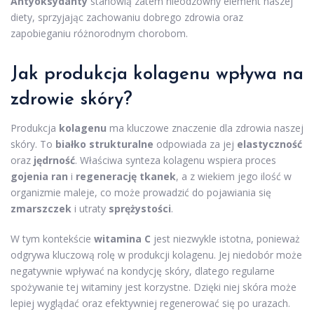
Antyoksydanty
stanowią zatem nieodzowny element naszej
diety, sprzyjając zachowaniu dobrego zdrowia oraz
zapobieganiu różnorodnym chorobom.
Jak produkcja kolagenu wpływa na
zdrowie skóry?
Produkcja
kolagenu
ma kluczowe znaczenie dla zdrowia naszej
skóry. To
białko strukturalne
odpowiada za jej
elastyczność
oraz
jędrność
. Właściwa synteza kolagenu wspiera proces
gojenia ran
i
regenerację tkanek
, a z wiekiem jego ilość w
organizmie maleje, co może prowadzić do pojawiania się
zmarszczek
i utraty
sprężystości
.
W tym kontekście
witamina C
jest niezwykle istotna, ponieważ
odgrywa kluczową rolę w produkcji kolagenu. Jej niedobór może
negatywnie wpływać na kondycję skóry, dlatego regularne
spożywanie tej witaminy jest korzystne. Dzięki niej skóra może
lepiej wyglądać oraz efektywniej regenerować się po urazach.