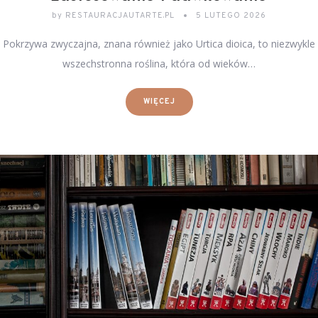
by
RESTAURACJAUTARTE.PL
5 LUTEGO 2026
Pokrzywa zwyczajna, znana również jako Urtica dioica, to niezwykle
wszechstronna roślina, która od wieków…
WIĘCEJ