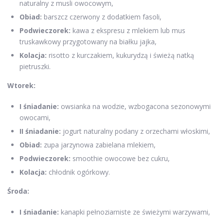
naturalny z musli owocowym,
Obiad:
barszcz czerwony z dodatkiem fasoli,
Podwieczorek:
kawa z ekspresu z mlekiem lub mus
truskawkowy przygotowany na białku jajka,
Kolacja:
risotto z kurczakiem, kukurydzą i świeżą natką
pietruszki.
Wtorek:
I śniadanie:
owsianka na wodzie, wzbogacona sezonowymi
owocami,
II śniadanie:
jogurt naturalny podany z orzechami włoskimi,
Obiad:
zupa jarzynowa zabielana mlekiem,
Podwieczorek:
smoothie owocowe bez cukru,
Kolacja:
chłodnik ogórkowy.
Środa:
I śniadanie:
kanapki pełnoziarniste ze świeżymi warzywami,