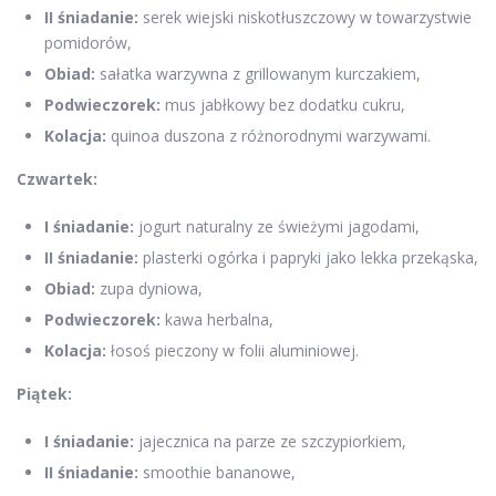
II śniadanie:
serek wiejski niskotłuszczowy w towarzystwie
pomidorów,
Obiad:
sałatka warzywna z grillowanym kurczakiem,
Podwieczorek:
mus jabłkowy bez dodatku cukru,
Kolacja:
quinoa duszona z różnorodnymi warzywami.
Czwartek:
I śniadanie:
jogurt naturalny ze świeżymi jagodami,
II śniadanie:
plasterki ogórka i papryki jako lekka przekąska,
Obiad:
zupa dyniowa,
Podwieczorek:
kawa herbalna,
Kolacja:
łosoś pieczony w folii aluminiowej.
Piątek:
I śniadanie:
jajecznica na parze ze szczypiorkiem,
II śniadanie:
smoothie bananowe,