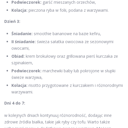
Podwieczorek:
garść mieszanych orzechów,
Kolacja:
pieczona ryba w folii, podana z warzywami.
Dzień 3:
Śniadanie:
smoothie bananowe na bazie kefiru,
II śniadanie:
świeża sałatka owocowa ze sezonowymi
owocami,
Obiad:
krem brokułowy oraz grillowana pierś kurczaka ze
szpinakiem,
Podwieczorek:
marchewki baby lub pokrojone w słupki
świeże warzywa,
Kolacja:
risotto przygotowane z kurczakiem i różnorodnymi
warzywami.
Dni 4 do 7:
w kolejnych dniach kontynuuj różnorodność, dodając inne
zdrowe źródła białka, takie jak ryby czy tofu. Warto także