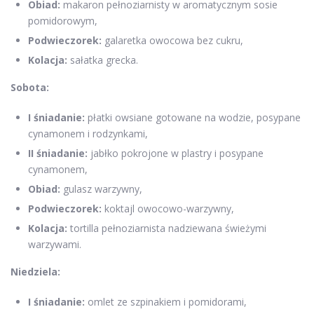
Obiad:
makaron pełnoziarnisty w aromatycznym sosie
pomidorowym,
Podwieczorek:
galaretka owocowa bez cukru,
Kolacja:
sałatka grecka.
Sobota:
I śniadanie:
płatki owsiane gotowane na wodzie, posypane
cynamonem i rodzynkami,
II śniadanie:
jabłko pokrojone w plastry i posypane
cynamonem,
Obiad:
gulasz warzywny,
Podwieczorek:
koktajl owocowo-warzywny,
Kolacja:
tortilla pełnoziarnista nadziewana świeżymi
warzywami.
Niedziela:
I śniadanie:
omlet ze szpinakiem i pomidorami,