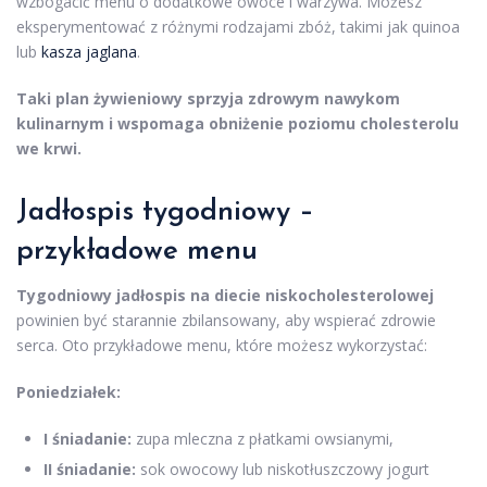
wzbogacić menu o dodatkowe owoce i warzywa. Możesz
eksperymentować z różnymi rodzajami zbóż, takimi jak quinoa
lub
kasza jaglana
.
Taki plan żywieniowy sprzyja zdrowym nawykom
kulinarnym i wspomaga obniżenie poziomu cholesterolu
we krwi.
Jadłospis tygodniowy
–
przykładowe menu
Tygodniowy jadłospis na diecie niskocholesterolowej
powinien być starannie zbilansowany, aby wspierać zdrowie
serca. Oto przykładowe menu, które możesz wykorzystać:
Poniedziałek:
I śniadanie:
zupa mleczna z płatkami owsianymi,
II śniadanie:
sok owocowy lub niskotłuszczowy jogurt