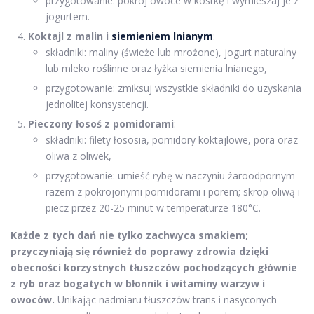
przygotowanie: pokrój owoce w kostkę i wymieszaj je z
jogurtem.
Koktajl z malin i
siemieniem lnianym
:
składniki: maliny (świeże lub mrożone), jogurt naturalny
lub mleko roślinne oraz łyżka siemienia lnianego,
przygotowanie: zmiksuj wszystkie składniki do uzyskania
jednolitej konsystencji.
Pieczony łosoś z pomidorami
:
składniki: filety łososia, pomidory koktajlowe, pora oraz
oliwa z oliwek,
przygotowanie: umieść rybę w naczyniu żaroodpornym
razem z pokrojonymi pomidorami i porem; skrop oliwą i
piecz przez 20-25 minut w temperaturze 180°C.
Każde z tych dań nie tylko zachwyca smakiem;
przyczyniają się również do poprawy zdrowia dzięki
obecności korzystnych tłuszczów pochodzących głównie
z ryb oraz bogatych w błonnik i witaminy warzyw i
owoców.
Unikając nadmiaru tłuszczów trans i nasyconych