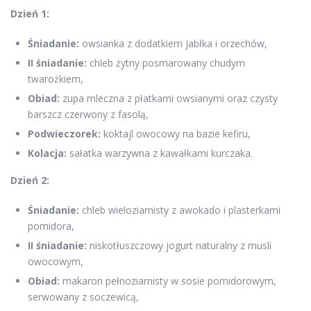
Dzień 1:
Śniadanie:
owsianka z dodatkiem jabłka i orzechów,
II śniadanie:
chleb żytny posmarowany chudym
twarożkiem,
Obiad:
zupa mleczna z płatkami owsianymi oraz czysty
barszcz czerwony z fasolą,
Podwieczorek:
koktajl owocowy na bazie kefiru,
Kolacja:
sałatka warzywna z kawałkami kurczaka.
Dzień 2:
Śniadanie:
chleb wieloziarnisty z awokado i plasterkami
pomidora,
II śniadanie:
niskotłuszczowy jogurt naturalny z musli
owocowym,
Obiad:
makaron pełnoziarnisty w sosie pomidorowym,
serwowany z soczewicą,