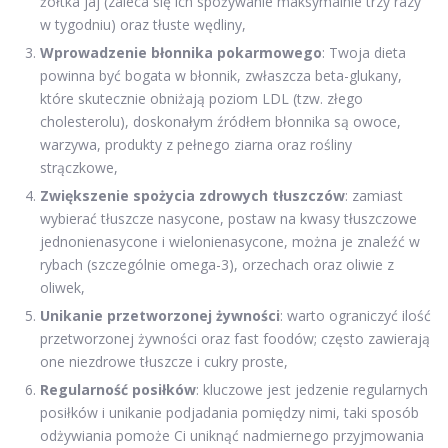
żółtka jaj (zaleca się ich spożywanie maksymalnie trzy razy
w tygodniu) oraz tłuste wędliny,
Wprowadzenie błonnika pokarmowego
: Twoja dieta
powinna być bogata w błonnik, zwłaszcza beta-glukany,
które skutecznie obniżają poziom LDL (tzw. złego
cholesterolu), doskonałym źródłem błonnika są owoce,
warzywa, produkty z pełnego ziarna oraz rośliny
strączkowe,
Zwiększenie spożycia zdrowych tłuszczów
: zamiast
wybierać tłuszcze nasycone, postaw na kwasy tłuszczowe
jednonienasycone i wielonienasycone, można je znaleźć w
rybach (szczególnie omega-3), orzechach oraz oliwie z
oliwek,
Unikanie przetworzonej żywności
: warto ograniczyć ilość
przetworzonej żywności oraz fast foodów; często zawierają
one niezdrowe tłuszcze i cukry proste,
Regularność posiłków
: kluczowe jest jedzenie regularnych
posiłków i unikanie podjadania pomiędzy nimi, taki sposób
odżywiania pomoże Ci uniknąć nadmiernego przyjmowania