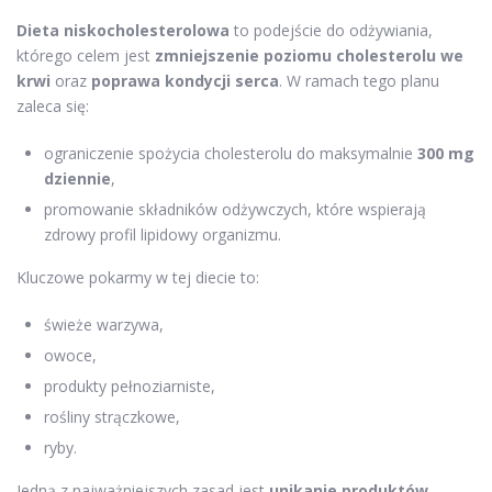
Dieta niskocholesterolowa
to podejście do odżywiania,
którego celem jest
zmniejszenie poziomu cholesterolu we
krwi
oraz
poprawa kondycji serca
. W ramach tego planu
zaleca się:
ograniczenie spożycia cholesterolu do maksymalnie
300 mg
dziennie
,
promowanie składników odżywczych, które wspierają
zdrowy profil lipidowy organizmu.
Kluczowe pokarmy w tej diecie to:
świeże warzywa,
owoce,
produkty pełnoziarniste,
rośliny strączkowe,
ryby.
Jedną z najważniejszych zasad jest
unikanie produktów