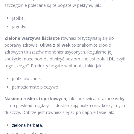
szczególnie polecane są te bogate w pektyny, jak:
jabłka,
jagody.
Zielone warzywa liściaste
również przyczyniają się do
poprawy zdrowia.
Oliwa z oliwek
to znakomite źródło
zdrowych tłuszczów mononienasyconych. Regularne jej
spożycie może pomóc obniżyć poziom cholesterolu
LDL
, czyli
tego „złego”. Produkty bogate w błonnik, takie jak:
płatki owsiane,
pełnoziarniste pieczywo.
Nasiona roślin strączkowych
, jak soczewica, oraz
orzechy
— na przykład migdały — dostarczają białka oraz korzystnych
tłuszczy. Dobrze jest również sięgać po napoje takie jak:
zielona herbata
,
gorzką czekoladę;