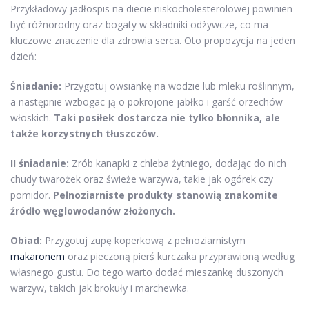
Przykładowy jadłospis na diecie niskocholesterolowej powinien
być różnorodny oraz bogaty w składniki odżywcze, co ma
kluczowe znaczenie dla zdrowia serca. Oto propozycja na jeden
dzień:
Śniadanie:
Przygotuj owsiankę na wodzie lub mleku roślinnym,
a następnie wzbogac ją o pokrojone jabłko i garść orzechów
włoskich.
Taki posiłek dostarcza nie tylko błonnika, ale
także korzystnych tłuszczów.
II śniadanie:
Zrób kanapki z chleba żytniego, dodając do nich
chudy twarożek oraz świeże warzywa, takie jak ogórek czy
pomidor.
Pełnoziarniste produkty stanowią znakomite
źródło węglowodanów złożonych.
Obiad:
Przygotuj zupę koperkową z pełnoziarnistym
makaronem
oraz pieczoną pierś kurczaka przyprawioną według
własnego gustu. Do tego warto dodać mieszankę duszonych
warzyw, takich jak brokuły i marchewka.