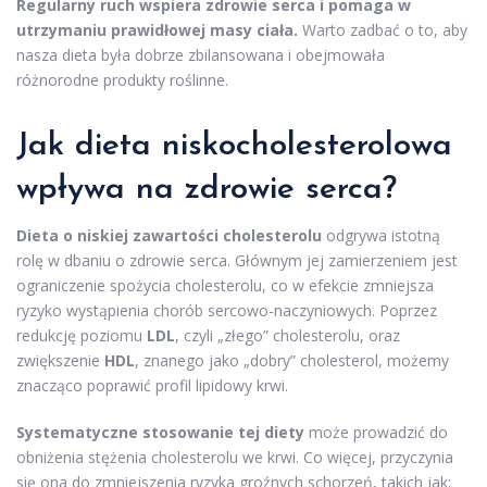
Regularny ruch wspiera zdrowie serca i pomaga w
utrzymaniu prawidłowej masy ciała.
Warto zadbać o to, aby
nasza dieta była dobrze zbilansowana i obejmowała
różnorodne produkty roślinne.
Jak dieta niskocholesterolowa
wpływa na zdrowie serca?
Dieta o niskiej zawartości cholesterolu
odgrywa istotną
rolę w dbaniu o zdrowie serca. Głównym jej zamierzeniem jest
ograniczenie spożycia cholesterolu, co w efekcie zmniejsza
ryzyko wystąpienia chorób sercowo-naczyniowych. Poprzez
redukcję poziomu
LDL
, czyli „złego” cholesterolu, oraz
zwiększenie
HDL
, znanego jako „dobry” cholesterol, możemy
znacząco poprawić profil lipidowy krwi.
Systematyczne stosowanie tej diety
może prowadzić do
obniżenia stężenia cholesterolu we krwi. Co więcej, przyczynia
się ona do zmniejszenia ryzyka groźnych schorzeń, takich jak: