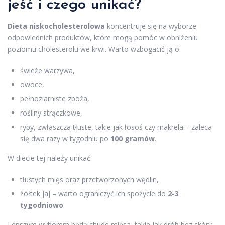
jeść i czego unikać?
Dieta niskocholesterolowa
koncentruje się na wyborze
odpowiednich produktów, które mogą pomóc w obniżeniu
poziomu cholesterolu we krwi. Warto wzbogacić ją o:
świeże warzywa,
owoce,
pełnoziarniste zboża,
rośliny strączkowe,
ryby, zwłaszcza tłuste, takie jak łosoś czy makrela – zaleca
się dwa razy w tygodniu po
100 gramów
.
W diecie tej należy unikać:
tłustych mięs oraz przetworzonych wędlin,
żółtek jaj – warto ograniczyć ich spożycie do
2-3
tygodniowo
.
Lepszym wyborem będą chude mięsa, takie jak drób bez skóry