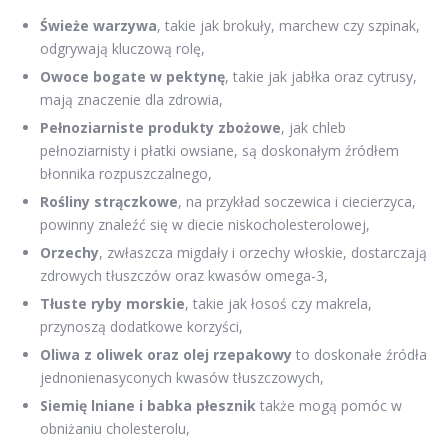
Świeże warzywa
, takie jak brokuły, marchew czy szpinak,
odgrywają kluczową rolę,
Owoce bogate w pektynę
, takie jak jabłka oraz cytrusy,
mają znaczenie dla zdrowia,
Pełnoziarniste produkty zbożowe
, jak chleb
pełnoziarnisty i płatki owsiane, są doskonałym źródłem
błonnika rozpuszczalnego,
Rośliny strączkowe
, na przykład soczewica i ciecierzyca,
powinny znaleźć się w diecie niskocholesterolowej,
Orzechy
, zwłaszcza migdały i orzechy włoskie, dostarczają
zdrowych tłuszczów oraz kwasów omega-3,
Tłuste ryby morskie
, takie jak łosoś czy makrela,
przynoszą dodatkowe korzyści,
Oliwa z oliwek oraz olej rzepakowy
to doskonałe źródła
jednonienasyconych kwasów tłuszczowych,
Siemię lniane i babka płesznik
także mogą pomóc w
obniżaniu cholesterolu,