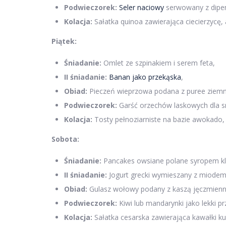
Podwieczorek:
Seler naciowy
serwowany z dipe
Kolacja:
Sałatka quinoa zawierająca ciecierzycę
Piątek:
Śniadanie:
Omlet ze szpinakiem i serem feta,
II śniadanie:
Banan jako przekąska
,
Obiad:
Pieczeń wieprzowa podana z puree ziemn
Podwieczorek:
Garść orzechów laskowych dla 
Kolacja:
Tosty pełnoziarniste na bazie awokado, j
Sobota:
Śniadanie:
Pancakes owsiane polane syropem 
II śniadanie:
Jogurt grecki wymieszany z miodem
Obiad:
Gulasz wołowy podany z kaszą jęczmienn
Podwieczorek:
Kiwi lub mandarynki jako lekki p
Kolacja:
Sałatka cesarska zawierająca kawałki ku