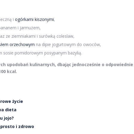
eczną i
ogórkami kiszonymi
,
bananem i jarmużem,
raz ze ziemniakami i surówką coleslaw,
łem orzechowym
na dipie jogurtowym do owoców,
m sosie pomidorowym posypanym bazylią.
h upodobań kulinarnych, dbając jednocześnie o odpowiednie
00 kcal.
drowe życie
wa dieta
u jojo?
 prosto i zdrowo