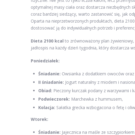
fizycznie. Nie jest to tylko liczba kalorii, lecz prz
optymalnej masy ciała oraz dostarcza niezbędnych skł
coraz bardziej siedzący, warto zastanowić się, jak 
Oparta na nieprzetworzonych produktach, dieta 2100 k
dostosować ją do indywidualnych potrzeb i preferencj
Dieta 2100 kcal
to zrównoważony plan żywieniowy, k
jadłospis na każdy dzień tygodnia, który dostarcza 
Poniedziałek:
Śniadanie:
Owsianka z dodatkiem owoców oraz
II śniadanie:
Jogurt naturalny z miodem i nasiona
Obiad:
Pieczony kurczak podany z warzywami i k
Podwieczorek:
Marchewka z hummusem,
Kolacja:
Sałatka grecka wzbogacona o fetę i oliw
Wtorek:
Śniadanie:
Jajecznica na maśle ze szczypiorkiem