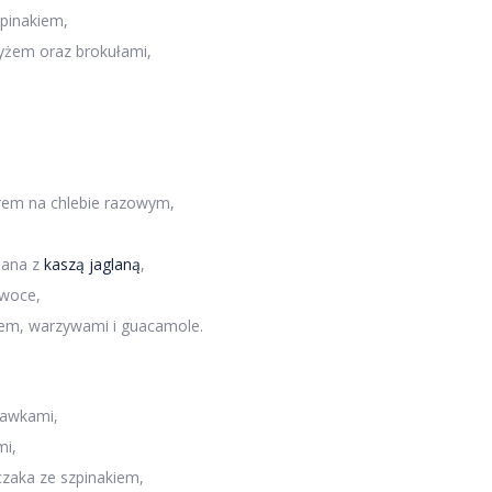
pinakiem,
yżem oraz brokułami,
rem na chlebie razowym,
dana z
kaszą jaglaną
,
owoce,
kiem, warzywami i guacamole.
kawkami,
mi,
czaka ze szpinakiem,