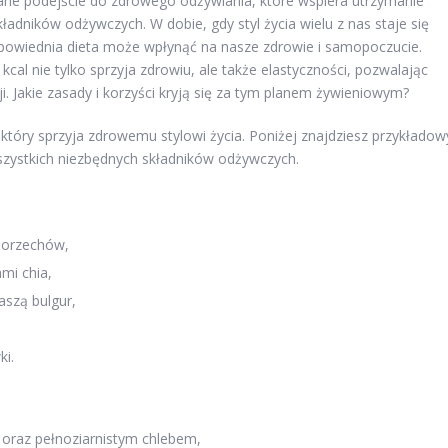
emyślane podejście do zdrowego odżywiania, które wspiera utrzymanie
adników odżywczych. W dobie, gdy styl życia wielu z nas staje się
odpowiednia dieta może wpłynąć na nasze zdrowie i samopoczucie.
cal nie tylko sprzyja zdrowiu, ale także elastyczności, pozwalając
i. Jakie zasady i korzyści kryją się za tym planem żywieniowym?
tóry sprzyja zdrowemu stylowi życia. Poniżej znajdziesz przykładow
wszystkich niezbędnych składników odżywczych.
 orzechów,
mi chia,
aszą bulgur,
ki.
 oraz pełnoziarnistym chlebem,