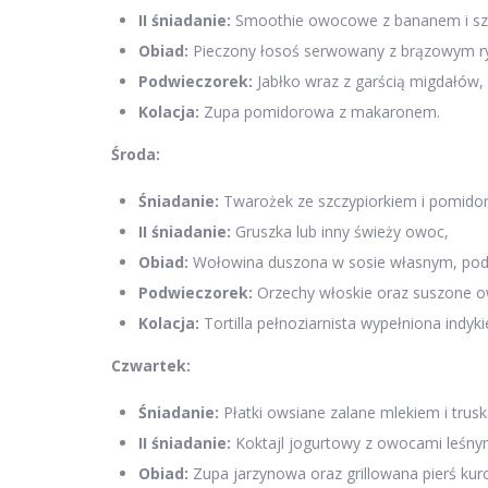
II śniadanie:
Smoothie owocowe z bananem i sz
Obiad:
Pieczony łosoś serwowany z brązowym r
Podwieczorek:
Jabłko wraz z garścią migdałów,
Kolacja:
Zupa pomidorowa z makaronem.
Środa:
Śniadanie:
Twarożek ze szczypiorkiem i pomido
II śniadanie:
Gruszka lub inny świeży owoc,
Obiad:
Wołowina duszona w sosie własnym, po
Podwieczorek:
Orzechy włoskie oraz suszone 
Kolacja:
Tortilla pełnoziarnista wypełniona indy
Czwartek:
Śniadanie:
Płatki owsiane zalane mlekiem i trus
II śniadanie:
Koktajl jogurtowy z owocami leśny
Obiad:
Zupa jarzynowa oraz grillowana pierś kur