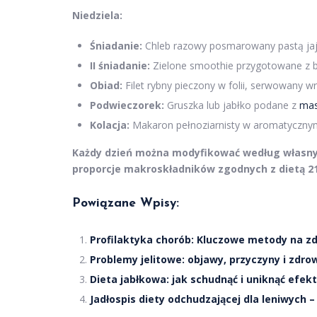
Niedziela:
Śniadanie:
Chleb razowy posmarowany pastą jaj
II śniadanie:
Zielone smoothie przygotowane z 
Obiad:
Filet rybny pieczony w folii, serwowany w
Podwieczorek:
Gruszka lub jabłko podane z
mas
Kolacja:
Makaron pełnoziarnisty w aromatyczny
Każdy dzień można modyfikować według własnyc
proporcje makroskładników zgodnych z dietą 21
Powiązane Wpisy:
Profilaktyka chorób: Kluczowe metody na z
Problemy jelitowe: objawy, przyczyny i zdro
Dieta jabłkowa: jak schudnąć i uniknąć efekt
Jadłospis diety odchudzającej dla leniwych –