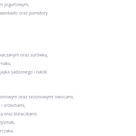
m jogurtowym,
, awokado oraz pomidory.
iaczanym oraz surówką,
smaku,
ajka sadzonego i rukoli.
klonowym oraz sezonowymi owocami,
 i orzechami,
ą oraz buraczkami,
rzysmak,
rczaka.