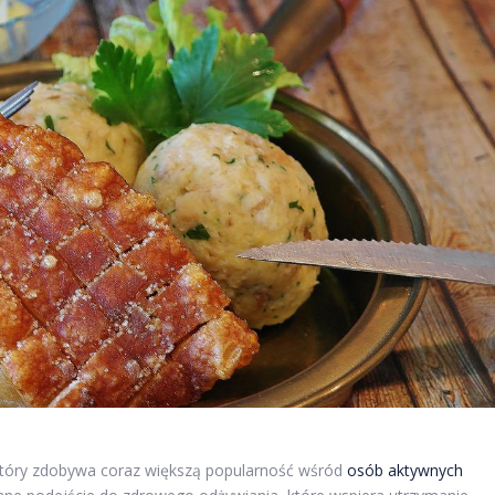
tóry zdobywa coraz większą popularność wśród
osób aktywnych