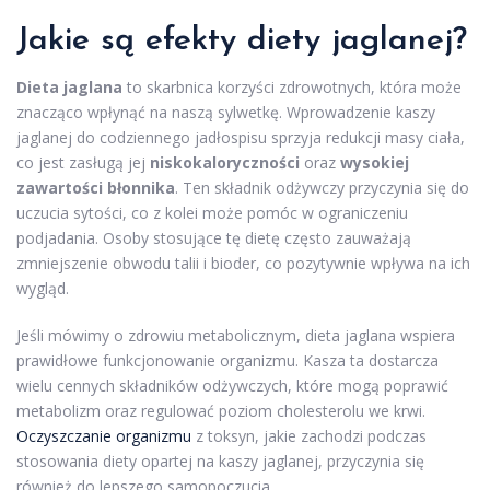
Jakie są efekty diety jaglanej?
Dieta jaglana
to skarbnica korzyści zdrowotnych, która może
znacząco wpłynąć na naszą sylwetkę. Wprowadzenie kaszy
jaglanej do codziennego jadłospisu sprzyja redukcji masy ciała,
co jest zasługą jej
niskokaloryczności
oraz
wysokiej
zawartości błonnika
. Ten składnik odżywczy przyczynia się do
uczucia sytości, co z kolei może pomóc w ograniczeniu
podjadania. Osoby stosujące tę dietę często zauważają
zmniejszenie obwodu talii i bioder, co pozytywnie wpływa na ich
wygląd.
Jeśli mówimy o zdrowiu metabolicznym, dieta jaglana wspiera
prawidłowe funkcjonowanie organizmu. Kasza ta dostarcza
wielu cennych składników odżywczych, które mogą poprawić
metabolizm oraz regulować poziom cholesterolu we krwi.
Oczyszczanie organizmu
z toksyn, jakie zachodzi podczas
stosowania diety opartej na kaszy jaglanej, przyczynia się
również do lepszego samopoczucia.