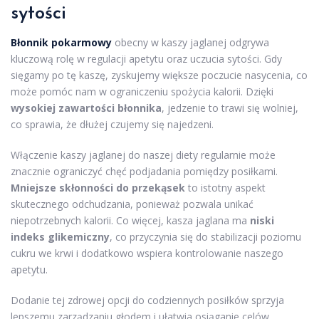
sytości
Błonnik pokarmowy
obecny w kaszy jaglanej odgrywa
kluczową rolę w regulacji apetytu oraz uczucia sytości. Gdy
sięgamy po tę kaszę, zyskujemy większe poczucie nasycenia, co
może pomóc nam w ograniczeniu spożycia kalorii. Dzięki
wysokiej zawartości błonnika
, jedzenie to trawi się wolniej,
co sprawia, że dłużej czujemy się najedzeni.
Włączenie kaszy jaglanej do naszej diety regularnie może
znacznie ograniczyć chęć podjadania pomiędzy posiłkami.
Mniejsze skłonności do przekąsek
to istotny aspekt
skutecznego odchudzania, ponieważ pozwala unikać
niepotrzebnych kalorii. Co więcej, kasza jaglana ma
niski
indeks glikemiczny
, co przyczynia się do stabilizacji poziomu
cukru we krwi i dodatkowo wspiera kontrolowanie naszego
apetytu.
Dodanie tej zdrowej opcji do codziennych posiłków sprzyja
lepszemu zarządzaniu głodem i ułatwia osiąganie celów