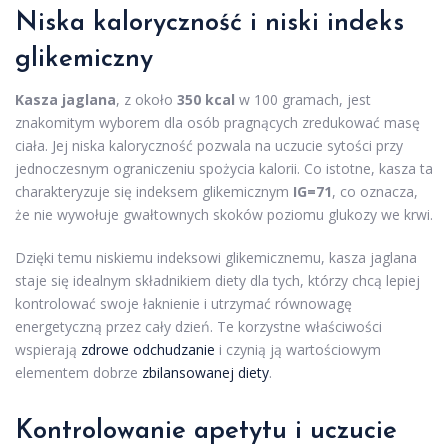
Niska kaloryczność i niski indeks
glikemiczny
Kasza jaglana
, z około
350 kcal
w 100 gramach, jest
znakomitym wyborem dla osób pragnących zredukować masę
ciała. Jej niska kaloryczność pozwala na uczucie sytości przy
jednoczesnym ograniczeniu spożycia kalorii. Co istotne, kasza ta
charakteryzuje się indeksem glikemicznym
IG=71
, co oznacza,
że nie wywołuje gwałtownych skoków poziomu glukozy we krwi.
Dzięki temu niskiemu indeksowi glikemicznemu, kasza jaglana
staje się idealnym składnikiem diety dla tych, którzy chcą lepiej
kontrolować swoje łaknienie i utrzymać równowagę
energetyczną przez cały dzień. Te korzystne właściwości
wspierają
zdrowe odchudzanie
i czynią ją wartościowym
elementem dobrze
zbilansowanej diety
.
Kontrolowanie apetytu i uczucie