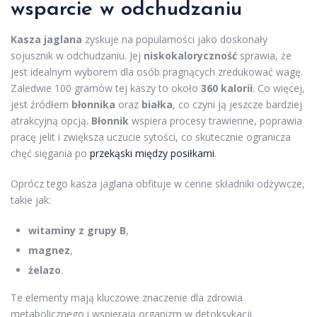
wsparcie w odchudzaniu
Kasza jaglana
zyskuje na popularności jako doskonały
sojusznik w odchudzaniu. Jej
niskokaloryczność
sprawia, że
jest idealnym wyborem dla osób pragnących zredukować wagę.
Zaledwie 100 gramów tej kaszy to około
360 kalorii
. Co więcej,
jest źródłem
błonnika
oraz
białka
, co czyni ją jeszcze bardziej
atrakcyjną opcją.
Błonnik
wspiera procesy trawienne, poprawia
pracę jelit i zwiększa uczucie sytości, co skutecznie ogranicza
chęć sięgania po
przekąski między posiłkami
.
Oprócz tego kasza jaglana obfituje w cenne składniki odżywcze,
takie jak:
witaminy z grupy B
,
magnez
,
żelazo
.
Te elementy mają kluczowe znaczenie dla zdrowia
metabolicznego i wspierają organizm w detoksykacji.