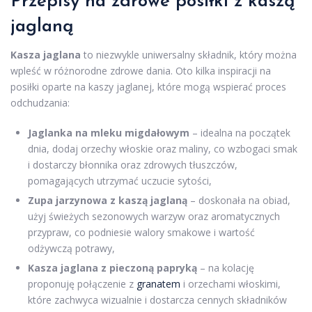
Przepisy na zdrowe posiłki z kaszą
jaglaną
Kasza jaglana
to niezwykle uniwersalny składnik, który można
wpleść w różnorodne zdrowe dania. Oto kilka inspiracji na
posiłki oparte na kaszy jaglanej, które mogą wspierać proces
odchudzania:
Jaglanka na mleku migdałowym
– idealna na początek
dnia, dodaj orzechy włoskie oraz maliny, co wzbogaci smak
i dostarczy błonnika oraz zdrowych tłuszczów,
pomagających utrzymać uczucie sytości,
Zupa jarzynowa z kaszą jaglaną
– doskonała na obiad,
użyj świeżych sezonowych warzyw oraz aromatycznych
przypraw, co podniesie walory smakowe i wartość
odżywczą potrawy,
Kasza jaglana z pieczoną papryką
– na kolację
proponuję połączenie z
granatem
i orzechami włoskimi,
które zachwyca wizualnie i dostarcza cennych składników