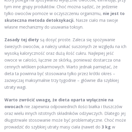
tym inne grupy produktów. Choć można sądzić, że jedzenie
tylko owoców pomoże w oczyszczeniu organizmu,
nie jest to
skuteczna metoda detoksykacji.
Nasze ciało ma swoje
własne mechanizmy do usuwania toksyn.
Zasady tej diety
są dosyć proste. Zaleca się spożywanie
świeżych owoców, a należy unikać suszonych ze względu na ich
wysoką kaloryczność oraz dużą ilość cukru. Najlepiej jeść
owoce w całości, łącznie ze skórką, ponieważ dostarcza ona
cennych włókien pokarmowych. Warto jednak pamiętać, że
dieta ta powinna być stosowana tylko przez krótki okres –
zazwyczaj maksymalnie trzy tygodnie – głównie dla szybkiej
utraty wagi.
Warto zwrócić uwagę, że dieta oparta wyłącznie na
owocach
nie zapewnia odpowiednich ilości białka i tłuszczów
oraz wielu innych istotnych składników odżywczych. Dlatego jej
długotrwałe stosowanie może być problematyczne. Choć może
prowadzić do szybkiej utraty masy ciała (nawet do
3 kg
w