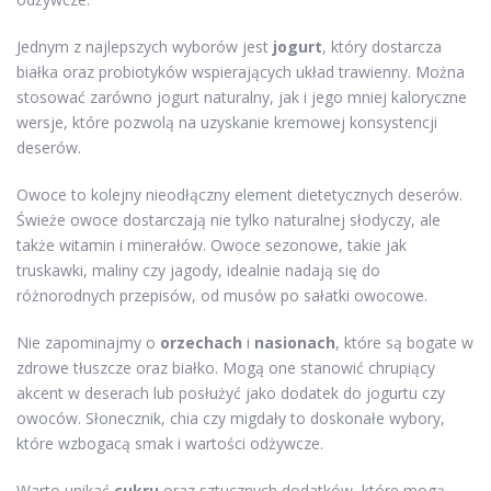
Jednym z najlepszych wyborów jest
jogurt
, który dostarcza
białka oraz probiotyków wspierających układ trawienny. Można
stosować zarówno jogurt naturalny, jak i jego mniej kaloryczne
wersje, które pozwolą na uzyskanie kremowej konsystencji
deserów.
Owoce to kolejny nieodłączny element dietetycznych deserów.
Świeże owoce dostarczają nie tylko naturalnej słodyczy, ale
także witamin i minerałów. Owoce sezonowe, takie jak
truskawki, maliny czy jagody, idealnie nadają się do
różnorodnych przepisów, od musów po sałatki owocowe.
Nie zapominajmy o
orzechach
i
nasionach
, które są bogate w
zdrowe tłuszcze oraz białko. Mogą one stanowić chrupiący
akcent w deserach lub posłużyć jako dodatek do jogurtu czy
owoców. Słonecznik, chia czy migdały to doskonałe wybory,
które wzbogacą smak i wartości odżywcze.
Warto unikać
cukru
oraz sztucznych dodatków, które mogą