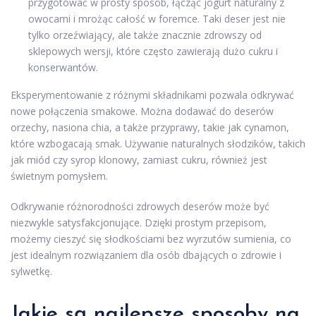
przygotować w prosty sposób, łącząc jogurt naturalny z
owocami i mrożąc całość w foremce. Taki deser jest nie
tylko orzeźwiający, ale także znacznie zdrowszy od
sklepowych wersji, które często zawierają dużo cukru i
konserwantów.
Eksperymentowanie z różnymi składnikami pozwala odkrywać
nowe połączenia smakowe. Można dodawać do deserów
orzechy, nasiona chia, a także przyprawy, takie jak cynamon,
które wzbogacają smak. Używanie naturalnych słodzików, takich
jak miód czy syrop klonowy, zamiast cukru, również jest
świetnym pomysłem.
Odkrywanie różnorodności zdrowych deserów może być
niezwykle satysfakcjonujące. Dzięki prostym przepisom,
możemy cieszyć się słodkościami bez wyrzutów sumienia, co
jest idealnym rozwiązaniem dla osób dbających o zdrowie i
sylwetkę.
Jakie są najlepsze sposoby na