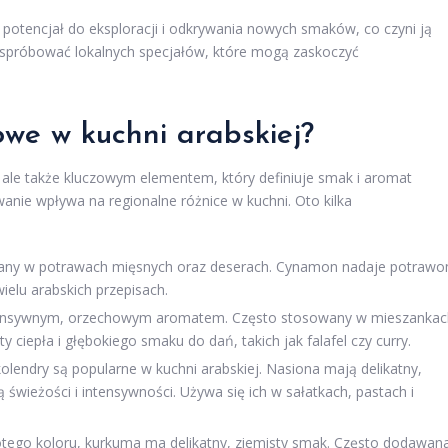
 potencjał do eksploracji i odkrywania nowych smaków, co czyni ją
o spróbować lokalnych specjałów, które mogą zaskoczyć
owe w kuchni arabskiej?
, ale także kluczowym elementem, który definiuje smak i aromat
wanie wpływa na regionalne różnice w kuchni. Oto kilka
ywany w potrawach mięsnych oraz deserach. Cynamon nadaje potraw
wielu arabskich przepisach.
ntensywnym, orzechowym aromatem. Często stosowany w mieszankac
y ciepła i głębokiego smaku do dań, takich jak falafel czy curry.
kolendry są popularne w kuchni arabskiej. Nasiona mają delikatny,
 świeżości i intensywności. Używa się ich w sałatkach, pastach i
tego koloru, kurkuma ma delikatny, ziemisty smak. Często dodawan