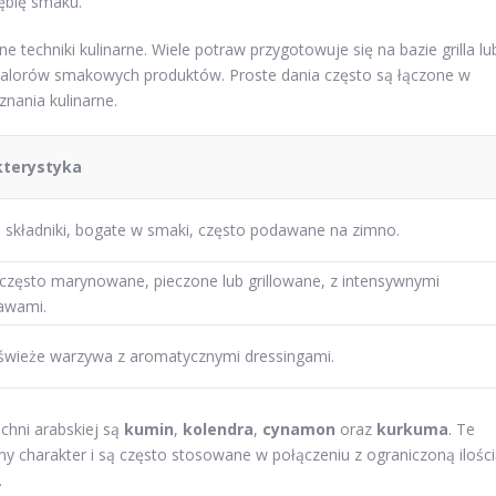
ębię smaku.
 techniki kulinarne. Wiele potraw przygotowuje się na bazie grilla lu
walorów smakowych produktów. Proste dania często są łączone w
nania kulinarne.
kterystyka
 składniki, bogate w smaki, często podawane na zimno.
często marynowane, pieczone lub grillowane, z intensywnymi
awami.
świeże warzywa z aromatycznymi dressingami.
hni arabskiej są
kumin
,
kolendra
,
cynamon
oraz
kurkuma
. Te
 charakter i są często stosowane w połączeniu z ograniczoną ilośc
.