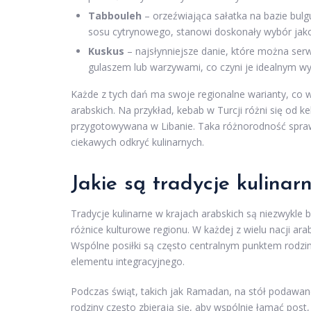
Tabbouleh
– orzeźwiająca sałatka na bazie bulg
sosu cytrynowego, stanowi doskonały wybór jak
Kuskus
– najsłynniejsze danie, które można ser
gulaszem lub warzywami, co czyni je idealnym w
Każde z tych dań ma swoje regionalne warianty, co 
arabskich. Na przykład, kebab w Turcji różni się od k
przygotowywana w Libanie. Taka różnorodność sprawia
ciekawych odkryć kulinarnych.
Jakie są tradycje kulinar
Tradycje kulinarne w krajach arabskich są niezwykle 
różnice kulturowe regionu. W każdej z wielu nacji ar
Wspólne posiłki są często centralnym punktem rodzin
elementu integracyjnego.
Podczas świąt, takich jak Ramadan, na stół podawan
rodziny często zbierają się, aby wspólnie łamać post