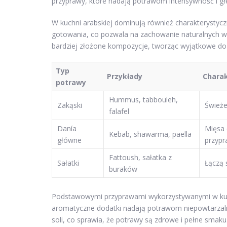
przyprawy, które nadają potrawom intensywność i gł
W kuchni arabskiej dominują również charakterystyczne
gotowania, co pozwala na zachowanie naturalnych 
bardziej złożone kompozycje, tworząc wyjątkowe doz
Typ
Przykłady
Chara
potrawy
Hummus, tabbouleh,
Zakąski
Świeże
falafel
Danía
Mięsa 
Kebab, shawarma, paella
główne
przypr
Fattoush, sałatka z
Sałatki
Łączą 
buraków
Podstawowymi przyprawami wykorzystywanymi w kuc
aromatyczne dodatki nadają potrawom niepowtarzalny
soli, co sprawia, że potrawy są zdrowe i pełne smaku