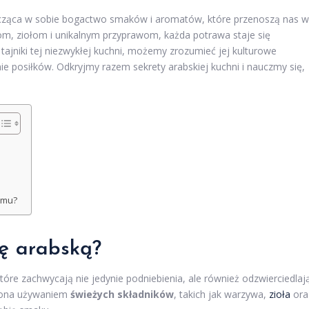
ącząca w sobie bogactwo smaków i aromatów, które przenoszą nas w
om, ziołom i unikalnym przyprawom, każda potrawa staje się
tajniki tej niezwykłej kuchni, możemy zrozumieć jej kulturowe
ie posiłków. Odkryjmy razem sekrety arabskiej kuchni i nauczmy się,
omu?
ię arabską?
re zachwycają nie jedynie podniebienia, ale również odzwierciedlaj
ę ona używaniem
świeżych składników
, takich jak warzywa,
zioła
ora