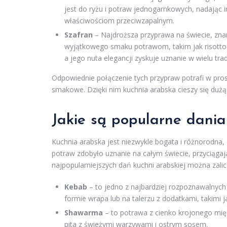
jest do ryżu i potraw jednogarnkowych, nadając 
właściwościom przeciwzapalnym.
Szafran
– Najdroższa przyprawa na świecie, znan
wyjątkowego smaku potrawom, takim jak risotto c
a jego nuta elegancji zyskuje uznanie w wielu tra
Odpowiednie połączenie tych przypraw potrafi w pro
smakowe. Dzięki nim kuchnia arabska cieszy się dużą
Jakie są popularne dania
Kuchnia arabska jest niezwykle bogata i różnorodn
potraw zdobyło uznanie na całym świecie, przyciąga
najpopularniejszych dań kuchni arabskiej można zalic
Kebab
– to jedno z najbardziej rozpoznawalnych
formie wrapa lub na talerzu z dodatkami, takimi ja
Shawarma
– to potrawa z cienko krojonego mię
pita z świeżymi warzywami i ostrym sosem.