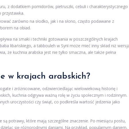
uru, z dodatkiem pomidorów, pietruszki, cebuli i charakterystycznego
o przystawka.
wować zarówno na słodko, jak i na słono, często podawane z
yborem na obiad.
wpływa na smaki i techniki gotowania w poszczególnych krajach
ebaba libańskiego, a tabbouleh w Syrii może mieć inny skład niż wersj
, że kuchnia arabska jest nie tylko smaczna, ale także pełna
ne w krajach arabskich?
bogate i zróżnicowane, odzwierciedlając wielowiekową historię i
abskich, kuchnia odgrywa ważną rolę w życiu społecznym i rodzinnym.
nych uroczystości czy świąt, co podkreśla wartość jedzenia jako
e są potrawy, które mają szczególne znaczenie. Po miesiącu postu,
, dzieląc się różnorodnymi daniami. Na przykład, popularnym daniem,