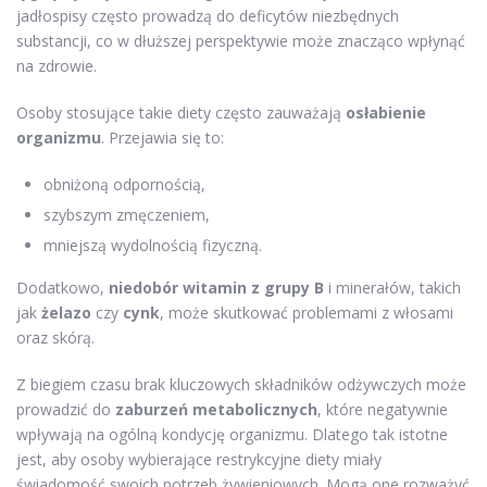
jadłospisy często prowadzą do deficytów niezbędnych
substancji, co w dłuższej perspektywie może znacząco wpłynąć
na zdrowie.
Osoby stosujące takie diety często zauważają
osłabienie
organizmu
. Przejawia się to:
obniżoną odpornością,
szybszym zmęczeniem,
mniejszą wydolnością fizyczną.
Dodatkowo,
niedobór witamin z grupy B
i minerałów, takich
jak
żelazo
czy
cynk
, może skutkować problemami z włosami
oraz skórą.
Z biegiem czasu brak kluczowych składników odżywczych może
prowadzić do
zaburzeń metabolicznych
, które negatywnie
wpływają na ogólną kondycję organizmu. Dlatego tak istotne
jest, aby osoby wybierające restrykcyjne diety miały
świadomość swoich potrzeb żywieniowych. Mogą one rozważyć