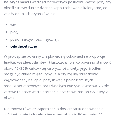
kaloryczności
i wartości odżywczych posiłków. Ważne jest, aby
określić indywidualne dzienne zapotrzebowanie kaloryczne, co
zależy od takich czynników jak:
wiek,
płeć,
poziom aktywności fizycznej,
cele dietetyczne
.
W jadłospisie powinny znajdować się odpowiednie proporcje
białka
,
węglowodanów
i
tłuszczów
. Białko powinno stanowić
około
15-30%
całkowitej kaloryczności diety; jego źródłem
mogą być chude mięso, ryby, jaja czy rośliny strączkowe.
Węglowodany najlepiej pozyskiwać z pełnoziarnistych
produktów zbożowych oraz świeżych warzyw i owoców. Z kolei
zdrowe tłuszcze warto czerpać z orzechów, nasion czy oliwy z
oliwek.
Nie można również zapominać o dostarczaniu odpowiedniej
ilości
witamin
i
składników mineralnych
. Różnorodność