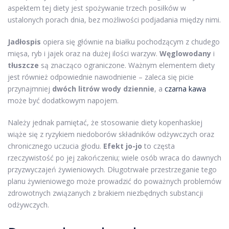
aspektem tej diety jest spożywanie trzech posiłków w
ustalonych porach dnia, bez możliwości podjadania między nimi.
Jadłospis
opiera się głównie na białku pochodzącym z chudego
mięsa, ryb i jajek oraz na dużej ilości warzyw.
Węglowodany
i
tłuszcze
są znacząco ograniczone. Ważnym elementem diety
jest również odpowiednie nawodnienie – zaleca się picie
przynajmniej
dwóch litrów wody dziennie
, a
czarna kawa
może być dodatkowym napojem.
Należy jednak pamiętać, że stosowanie diety kopenhaskiej
wiąże się z ryzykiem niedoborów składników odżywczych oraz
chronicznego uczucia głodu.
Efekt jo-jo
to częsta
rzeczywistość po jej zakończeniu; wiele osób wraca do dawnych
przyzwyczajeń żywieniowych. Długotrwałe przestrzeganie tego
planu żywieniowego może prowadzić do poważnych problemów
zdrowotnych związanych z brakiem niezbędnych substancji
odżywczych.