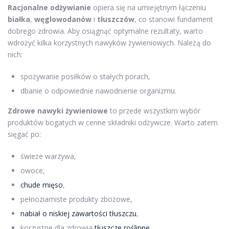
Racjonalne odżywianie
opiera się na umiejętnym łączeniu
białka
,
węglowodanów
i
tłuszczów
, co stanowi fundament
dobrego zdrowia. Aby osiągnąć optymalne rezultaty, warto
wdrożyć kilka korzystnych nawyków żywieniowych. Należą do
nich:
spożywanie posiłków o stałych porach,
dbanie o odpowiednie nawodnienie organizmu.
Zdrowe nawyki żywieniowe
to przede wszystkim wybór
produktów bogatych w cenne składniki odżywcze. Warto zatem
sięgać po:
świeże warzywa,
owoce,
chude mięso
,
pełnoziarniste produkty zbożowe,
nabiał o niskiej zawartości tłuszczu
,
korzystne dla zdrowia
tłuszcze roślinne
.