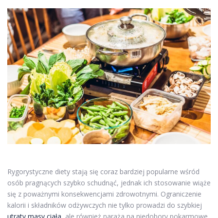
Rygorystyczne diety stają się coraz bardziej popularne wśród
osób pragnących szybko schudnąć, jednak ich stosowanie wiąże
się z poważnymi konsekwencjami zdrowotnymi. Ograniczenie
kalorii i składników odżywczych nie tylko prowadzi do szybkiej
utraty masy ciała
, ale również naraża na niedobory pokarmowe,