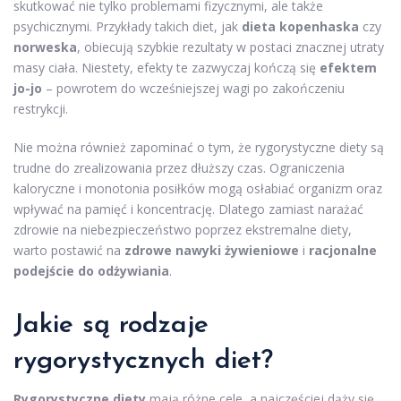
skutkować nie tylko problemami fizycznymi, ale także
psychicznymi. Przykłady takich diet, jak
dieta kopenhaska
czy
norweska
, obiecują szybkie rezultaty w postaci znacznej utraty
masy ciała. Niestety, efekty te zazwyczaj kończą się
efektem
jo-jo
– powrotem do wcześniejszej wagi po zakończeniu
restrykcji.
Nie można również zapominać o tym, że rygorystyczne diety są
trudne do zrealizowania przez dłuższy czas. Ograniczenia
kaloryczne i monotonia posiłków mogą osłabiać organizm oraz
wpływać na pamięć i koncentrację. Dlatego zamiast narażać
zdrowie na niebezpieczeństwo poprzez ekstremalne diety,
warto postawić na
zdrowe nawyki żywieniowe
i
racjonalne
podejście do odżywiania
.
Jakie są rodzaje
rygorystycznych diet?
Rygorystyczne diety
mają różne cele, a najczęściej dąży się