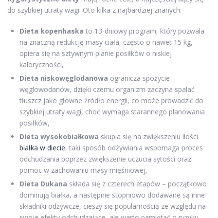
do szybkiej utraty wagi. Oto kilka z najbardziej znanych:
Dieta kopenhaska
to 13-dniowy program, który pozwala
na znaczną redukcję masy ciała, często o nawet 15 kg,
opiera się na sztywnym planie posiłków o niskiej
kaloryczności,
Dieta niskowęglodanowa
ogranicza spożycie
węglowodanów, dzięki czemu organizm zaczyna spalać
tłuszcz jako główne źródło energii, co może prowadzić do
szybkiej utraty wagi, choć wymaga starannego planowania
posiłków,
Dieta wysokobiałkowa
skupia się na zwiększeniu ilości
białka w diecie
, taki sposób odżywiania wspomaga proces
odchudzania poprzez zwiększenie uczucia sytości oraz
pomoc w zachowaniu masy mięśniowej,
Dieta Dukana
składa się z czterech etapów – początkowo
dominują białka, a następnie stopniowo dodawane są inne
składniki odżywcze, cieszy się popularnością ze względu na
swoje efekty odchudzające, ale warto pamiętać o ryzyku