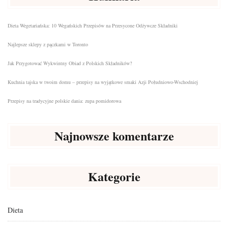
Dieta Wegetariańska: 10 Wegańskich Przepisów na Przesycone Odżywcze Składniki
Najlepsze sklepy z pączkami w Toronto
Jak Przygotować Wykwintny Obiad z Polskich Składników?
Kuchnia tajska w twoim domu – przepisy na wyjątkowe smaki Azji Południowo-Wschodniej
Przepisy na tradycyjne polskie dania: zupa pomidorowa
Najnowsze komentarze
Kategorie
Dieta