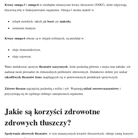
Kwasy omega-3
i
omega-6
to niezbędne nienasycone kwasy tłuszczowe (NNKT), które odgrywają
kluczową rolę w funkcjonowaniu organizmu. Omega-3 można znaleźć w:
rybach morskich, takich jak
łosoś
czy
makrela
,
siemieniu lnianym.
Kwasy omega-6
obecne są w
olejach roślinnych
, na przykład w:
oleju słonecznikowym,
oleju sojowym.
Warto zredukować spożycie
tłuszczów nasyconych
, które pochodzą głównie z mięsa oraz nabiału; ich
nadmiar może prowadzić do różnorodnych problemów zdrowotnych. Dodatkowo dobrze jest unikać
szkodliwych tłuszczów trans
znajdujących się w przetworzonych produktach spożywczych.
Zdrowe tłuszcze
najczęściej pochodzą z roślin i ryb. Wspierają
układ sercowo-naczyniowy
i
przyczyniają się do ogólnego dobrego samopoczucia organizmu.
Jakie są korzyści zdrowotne
zdrowych tłuszczy?
Spożywanie zdrowych tłuszczów
, w tym nienasyconych kwasów tłuszczowych, oferuje szereg korzyści