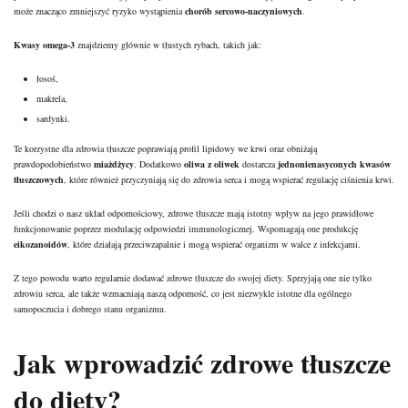
może znacząco zmniejszyć ryzyko wystąpienia
chorób sercowo-naczyniowych
.
Kwasy omega-3
znajdziemy głównie w tłustych rybach, takich jak:
łosoś,
makrela,
sardynki.
Te korzystne dla zdrowia tłuszcze poprawiają profil lipidowy we krwi oraz obniżają
prawdopodobieństwo
miażdżycy
. Dodatkowo
oliwa z oliwek
dostarcza
jednonienasyconych kwasów
tłuszczowych
, które również przyczyniają się do zdrowia serca i mogą wspierać regulację ciśnienia krwi.
Jeśli chodzi o nasz układ odpornościowy, zdrowe tłuszcze mają istotny wpływ na jego prawidłowe
funkcjonowanie poprzez modulację odpowiedzi immunologicznej. Wspomagają one produkcję
eikozanoidów
, które działają przeciwzapalnie i mogą wspierać organizm w walce z infekcjami.
Z tego powodu warto regularnie dodawać zdrowe tłuszcze do swojej diety. Sprzyjają one nie tylko
zdrowiu serca, ale także wzmacniają naszą odporność, co jest niezwykle istotne dla ogólnego
samopoczucia i dobrego stanu organizmu.
Jak wprowadzić zdrowe tłuszcze
do diety?