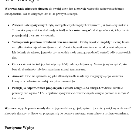
Wprowadzenie zdrowych tłuszczy
do swojej diety jest niezwykle ważne dla zachowania dobrego
samopoczucia. Jak to osiągnąć? Oto kilka prostych strategii.
Zwiększ ilość spożywanych ryb,
szczególnie tych bogatych w tłuszcze, jak łosoś czy makrela.
Te morskie przysmaki są doskonałym źródłem
kwasów omega-3
, dlatego zaleca się ich jedzenie
przynajmniej dwa razy w tygodniu,
Wzbogacenie posiłków orzechami oraz nasionami
. Orzechy włoskie, migdały i siemię lniane
nie tylko dostarczają zdrowe tłuszcze, ale również błonnik oraz inne cenne składniki odżywcze.
Ich dodanie do sałatek, jogurtów czy smoothie może znacząco podnieść wartość odżywczą twoich
dań,
Oliwa z oliwek
to kolejny fantastyczny źródło zdrowych tłuszczy. Można ją wykorzystać jako
bazę do dressingów lub do smażenia na niższej temperaturze,
Awokado
świetnie sprawdzi się jako alternatywa dla masła czy margaryny—jego kremowa
konsystencja doskonale nadaje się jako smarowidło,
Pamiętaj o odpowiednich proporcjach kwasów omega-3 do omega-6
w diecie; idealnie
powinny one wynosić 1:5. Regularne spożywanie ciemnozielonych warzyw pomoże ci utrzymać
ten balans.
Wprowadzając te proste zasady
do swojego codziennego jadłospisu, z łatwością zwiększysz obecność
zdrowych tłuszczy w diecie, co przyczyni się do poprawy ogólnego stanu zdrowia twojego organizmu.
Powiązane Wpisy: