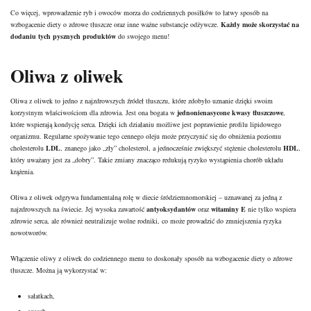
Co więcej, wprowadzenie ryb i owoców morza do codziennych posiłków to łatwy sposób na
wzbogacenie diety o zdrowe tłuszcze oraz inne ważne substancje odżywcze.
Każdy może skorzystać na
dodaniu tych pysznych produktów
do swojego menu!
Oliwa z oliwek
Oliwa z oliwek to jedno z najzdrowszych źródeł tłuszczu, które zdobyło uznanie dzięki swoim
korzystnym właściwościom dla zdrowia. Jest ona bogata w
jednonienasycone kwasy tłuszczowe
,
które wspierają kondycję serca. Dzięki ich działaniu możliwe jest poprawienie profilu lipidowego
organizmu. Regularne spożywanie tego cennego oleju może przyczynić się do obniżenia poziomu
cholesterolu
LDL
, znanego jako „zły” cholesterol, a jednocześnie zwiększyć stężenie cholesterolu
HDL
,
który uważany jest za „dobry”. Takie zmiany znacząco redukują ryzyko wystąpienia chorób układu
krążenia.
Oliwa z oliwek odgrywa fundamentalną rolę w
diecie śródziemnomorskiej
– uznawanej za jedną z
najzdrowszych na świecie. Jej wysoka zawartość
antyoksydantów
oraz
witaminy E
nie tylko wspiera
zdrowie serca, ale również neutralizuje wolne rodniki, co może prowadzić do zmniejszenia ryzyka
nowotworów.
Włączenie oliwy z oliwek do codziennego menu to doskonały sposób na wzbogacenie diety o zdrowe
tłuszcze. Można ją wykorzystać w:
sałatkach,
sosach,