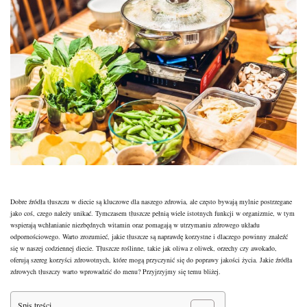
Dobre źródła tłuszczu w diecie są kluczowe dla naszego zdrowia, ale często bywają mylnie postrzegane
jako coś, czego należy unikać. Tymczasem tłuszcze pełnią wiele istotnych funkcji w organizmie, w tym
wspierają wchłanianie niezbędnych witamin oraz pomagają w utrzymaniu zdrowego układu
odpornościowego. Warto zrozumieć, jakie tłuszcze są naprawdę korzystne i dlaczego powinny znaleźć
się w naszej codziennej diecie. Tłuszcze roślinne, takie jak oliwa z oliwek, orzechy czy awokado,
oferują szereg korzyści zdrowotnych, które mogą przyczynić się do poprawy jakości życia. Jakie źródła
zdrowych tłuszczy warto wprowadzić do menu? Przyjrzyjmy się temu bliżej.
Spis treści