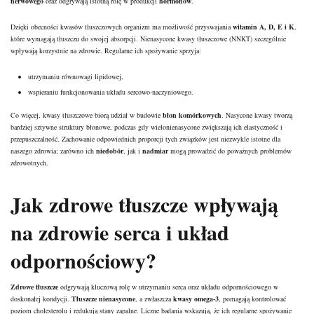
nerwowego
oraz odgrywają istotną rolę w produkcji
hormonów
.
Dzięki obecności kwasów tłuszczowych organizm ma możliwość przyswajania
witamin A, D, E i K
,
które wymagają tłuszczu do swojej absorpcji. Nienasycone kwasy tłuszczowe (NNKT) szczególnie
wpływają korzystnie na zdrowie. Regularne ich spożywanie sprzyja:
utrzymaniu równowagi lipidowej,
wspieraniu funkcjonowania układu sercowo-naczyniowego.
Co więcej, kwasy tłuszczowe biorą udział w budowie
błon komórkowych
. Nasycone kwasy tworzą
bardziej sztywne struktury błonowe, podczas gdy wielonienasycone zwiększają ich elastyczność i
przepuszczalność. Zachowanie odpowiednich proporcji tych związków jest niezwykle istotne dla
naszego zdrowia; zarówno ich
niedobór
, jak i
nadmiar
mogą prowadzić do poważnych problemów
zdrowotnych.
Jak zdrowe tłuszcze wpływają
na zdrowie serca i układ
odpornościowy?
Zdrowe tłuszcze
odgrywają kluczową rolę w utrzymaniu serca oraz układu odpornościowego w
doskonałej kondycji.
Tłuszcze nienasycone
, a zwłaszcza
kwasy omega-3
, pomagają kontrolować
poziom cholesterolu i redukują stany zapalne. Liczne badania wskazują, że ich regularne spożywanie