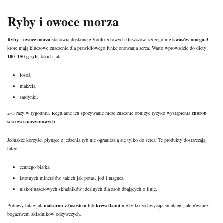
Ryby i owoce morza
Ryby
i
owoce morza
stanowią doskonałe źródło zdrowych tłuszczów, szczególnie
kwasów omega-3
,
które mają kluczowe znaczenie dla prawidłowego funkcjonowania serca. Warto wprowadzić do diety
100–150 g ryb
, takich jak:
łosoś,
makrela,
sardynki.
2–3 razy w tygodniu. Regularne ich spożywanie może znacznie obniżyć ryzyko wystąpienia
chorób
sercowo-naczyniowych
.
Jednakże korzyści płynące z jedzenia ryb nie ograniczają się tylko do serca. Te produkty dostarczają
także:
cennego białka,
istotnych minerałów, takich jak potas, jod i magnez,
niskotłuszczowych składników idealnych dla osób dbających o linię.
Potrawy takie jak
makaron z łososiem
lub
krewetkami
nie tylko zachwycają smakiem, ale również
bogactwem składników odżywczych.