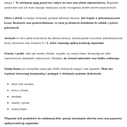
omega-3.
Te substancje mają pozytywny wpływ na serce oraz układ odpornościowy.
Regularne
spożywanie tych ryb może znacząco zmniejszyć ryzyko wystąpienia chorób sercowo-naczyniowych.
Oliwa z oliwek
to kolejny doskonały przykład zdrowego tłuszczu.
Jest bogata w jednonienasycone
kwasy tłuszczowe oraz przeciwutleniacze, co czyni ją idealnym dodatkiem do sałatek i potraw
gotowanych.
Awokado
to owoc pełen korzystnych dla zdrowia tłuszczy. Zawiera przede wszystkim jednonienasycone
kwasy tłuszczowe oraz witaminy E i K,
które wspierają ogólną kondycję organizmu.
Orzechy i pestki
, takie jak orzechy włoskie, migdały czy siemię lniane, dostarczają nie tylko
wartościowych składników odżywczych i błonnika,
ale również minerałów oraz białka roślinnego.
Siemię lniane
jest szczególnie cenne jako źródło roślinnych omega-3 oraz lignanów.
Może ono
wspierać równowagę hormonalną i pomagać w obniżaniu poziomu cholesterolu.
tłuste ryby morskie,
oliwa z oliwek,
awokado,
orzechy i pestki,
siemię lniane.
Włączenie tych produktów do codziennej diety sprzyja utrzymaniu zdrowia serca oraz poprawia
ogólną kondycję organizmu.