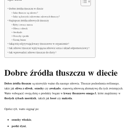
Dobre źródła tłuszczu w diecie
Jakie tłuszcze są zdrowe?
Jakie są korzyści zdrowotne zdrowych tłuszczy?
Najlepsze źródła zdrowych tłuszczy
Ryby i owoce morza
Oliwa z oliwek
Awokado
Orzechy i pestki
Siemię lniane
Jaką rolę odgrywają kwasy tłuszczowe w organizmie?
Jak zdrowe tłuszcze wpływają na zdrowie serca i układ odpornościowy?
Jak wprowadzić zdrowe tłuszcze do diety?
Dobre źródła tłuszczu w diecie
Dobre źródła tłuszczu
są niezwykle ważne dla naszego zdrowia. Tłuszcze pochodzenia roślinnego,
takie jak
oliwa z oliwek
,
orzechy
czy
awokado
, stanowią zdrowszą alternatywę dla tych zwierzęcych.
Warto wzbogacić swoją dietę o produkty bogate w
kwasy tłuszczowe omega-3
, które znajdziemy w
tłustych rybach morskich
, takich jak
łosoś
czy
makrela
.
Oprócz ryb, warto sięgnąć po:
orzechy włoskie
,
pestki dyni
,