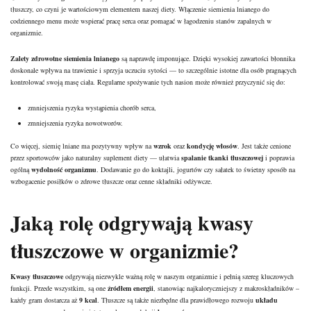
tłuszczy, co czyni je wartościowym elementem naszej diety. Włączenie siemienia lnianego do
codziennego menu może wspierać pracę serca oraz pomagać w łagodzeniu stanów zapalnych w
organizmie.
Zalety zdrowotne siemienia lnianego
są naprawdę imponujące. Dzięki wysokiej zawartości błonnika
doskonale wpływa na trawienie i sprzyja uczuciu sytości — to szczególnie istotne dla osób pragnących
kontrolować swoją masę ciała. Regularne spożywanie tych nasion może również przyczynić się do:
zmniejszenia ryzyka wystąpienia chorób serca,
zmniejszenia ryzyka nowotworów.
Co więcej, siemię lniane ma pozytywny wpływ na
wzrok
oraz
kondycję włosów
. Jest także cenione
przez sportowców jako naturalny suplement diety — ułatwia
spalanie
tkanki tłuszczowej
i poprawia
ogólną
wydolność organizmu
. Dodawanie go do koktajli, jogurtów czy sałatek to świetny sposób na
wzbogacenie posiłków o zdrowe tłuszcze oraz cenne składniki odżywcze.
Jaką rolę odgrywają kwasy
tłuszczowe w organizmie?
Kwasy tłuszczowe
odgrywają niezwykle ważną rolę w naszym organizmie i pełnią szereg kluczowych
funkcji. Przede wszystkim, są one
źródłem energii
, stanowiąc najkaloryczniejszy z makroskładników –
każdy gram dostarcza aż
9 kcal
. Tłuszcze są także niezbędne dla prawidłowego rozwoju
układu