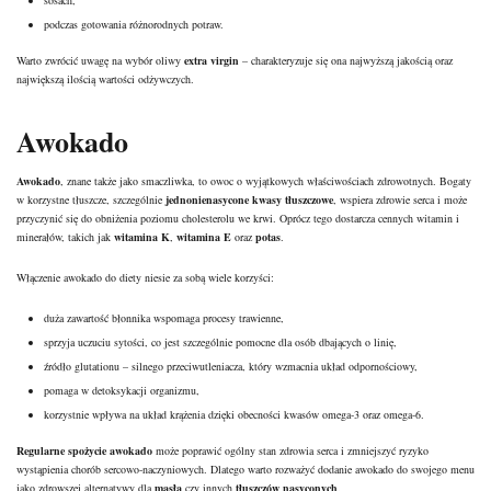
podczas gotowania różnorodnych potraw.
Warto zwrócić uwagę na wybór oliwy
extra virgin
– charakteryzuje się ona najwyższą jakością oraz
największą ilością wartości odżywczych.
Awokado
Awokado
, znane także jako smaczliwka, to owoc o wyjątkowych właściwościach zdrowotnych. Bogaty
w korzystne tłuszcze, szczególnie
jednonienasycone kwasy tłuszczowe
, wspiera zdrowie serca i może
przyczynić się do obniżenia poziomu cholesterolu we krwi. Oprócz tego dostarcza cennych witamin i
minerałów, takich jak
witamina K
,
witamina E
oraz
potas
.
Włączenie awokado do diety niesie za sobą wiele korzyści:
duża zawartość błonnika wspomaga procesy trawienne,
sprzyja uczuciu sytości, co jest szczególnie pomocne dla osób dbających o linię,
źródło glutationu – silnego przeciwutleniacza, który wzmacnia układ odpornościowy,
pomaga w detoksykacji organizmu,
korzystnie wpływa na układ krążenia dzięki obecności kwasów omega-3 oraz omega-6.
Regularne spożycie awokado
może poprawić ogólny stan zdrowia serca i zmniejszyć ryzyko
wystąpienia chorób sercowo-naczyniowych. Dlatego warto rozważyć dodanie awokado do swojego menu
jako zdrowszej alternatywy dla
masła
czy innych
tłuszczów nasyconych
.