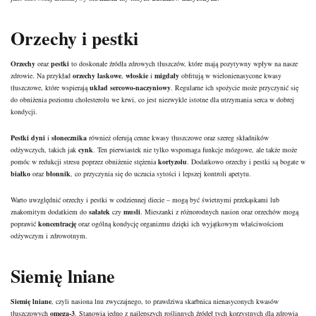
Orzechy i pestki
Orzechy
oraz
pestki
to doskonałe źródła zdrowych tłuszczów, które mają pozytywny wpływ na nasze
zdrowie. Na przykład
orzechy laskowe
,
włoskie
i
migdały
obfitują w wielonienasycone kwasy
tłuszczowe, które wspierają
układ sercowo-naczyniowy
. Regularne ich spożycie może przyczynić się
do obniżenia poziomu cholesterolu we krwi, co jest niezwykle istotne dla utrzymania serca w dobrej
kondycji.
Pestki dyni
i
słonecznika
również oferują cenne kwasy tłuszczowe oraz szereg składników
odżywczych, takich jak
cynk
. Ten pierwiastek nie tylko wspomaga funkcje mózgowe, ale także może
pomóc w redukcji stresu poprzez obniżenie stężenia
kortyzolu
. Dodatkowo orzechy i pestki są bogate w
białko
oraz
błonnik
, co przyczynia się do uczucia sytości i lepszej kontroli apetytu.
Warto uwzględnić orzechy i pestki w codziennej diecie – mogą być świetnymi przekąskami lub
znakomitym dodatkiem do
sałatek
czy
musli
. Mieszanki z różnorodnych nasion oraz orzechów mogą
poprawić
koncentrację
oraz ogólną kondycję organizmu dzięki ich wyjątkowym właściwościom
odżywczym i zdrowotnym.
Siemię lniane
Siemię lniane
, czyli nasiona lnu zwyczajnego, to prawdziwa skarbnica nienasyconych kwasów
tłuszczowych
omega-3
. Stanowią jedno z najlepszych roślinnych źródeł tych korzystnych dla zdrowia