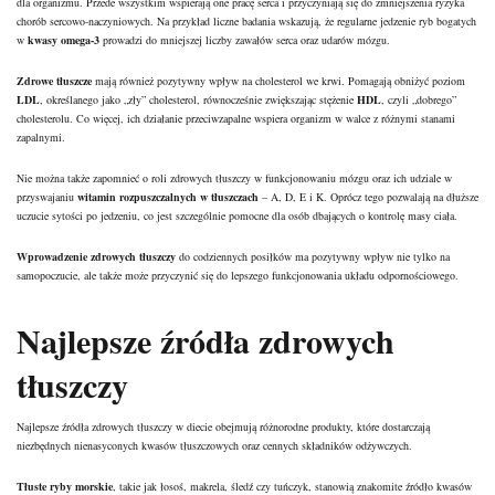
dla organizmu. Przede wszystkim wspierają one pracę serca i przyczyniają się do zmniejszenia ryzyka
chorób sercowo-naczyniowych. Na przykład liczne badania wskazują, że regularne jedzenie ryb bogatych
w
kwasy omega-3
prowadzi do mniejszej liczby zawałów serca oraz udarów mózgu.
Zdrowe tłuszcze
mają również pozytywny wpływ na cholesterol we krwi. Pomagają obniżyć poziom
LDL
, określanego jako „zły” cholesterol, równocześnie zwiększając stężenie
HDL
, czyli „dobrego”
cholesterolu. Co więcej, ich działanie przeciwzapalne wspiera organizm w walce z różnymi stanami
zapalnymi.
Nie można także zapomnieć o roli zdrowych tłuszczy w funkcjonowaniu mózgu oraz ich udziale w
przyswajaniu
witamin rozpuszczalnych w tłuszczach
– A, D, E i K. Oprócz tego pozwalają na dłuższe
uczucie sytości po jedzeniu, co jest szczególnie pomocne dla osób dbających o kontrolę masy ciała.
Wprowadzenie zdrowych tłuszczy
do codziennych posiłków ma pozytywny wpływ nie tylko na
samopoczucie, ale także może przyczynić się do lepszego funkcjonowania układu odpornościowego.
Najlepsze źródła zdrowych
tłuszczy
Najlepsze źródła zdrowych tłuszczy w diecie obejmują różnorodne produkty, które dostarczają
niezbędnych nienasyconych kwasów tłuszczowych oraz cennych składników odżywczych.
Tłuste ryby morskie
, takie jak łosoś, makrela, śledź czy tuńczyk, stanowią znakomite źródło kwasów