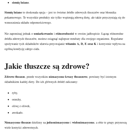
siemię lniane
.
Siemię lniane
to doskonała opcja – jest to świetne źródło zdrowych tłuszczów oraz błonnika
pokarmowego. Te wszystkie produkty nie tylko wspierają zdrową dietę, ale także przyczyniają się do
wzmocnienia układu odpornościowego.
Nie zapominaj jednak o
umiarkowaniu
i
różnorodności
w swoim jadłospisie. Łącząc różnorodne
źródła zdrowych tłuszczów, możesz osiągnąć najlepsze rezultaty dla swojego organizmu. Regularne
spożywanie tych składników ułatwia przyswajanie
witamin A, D, E oraz K
i korzystnie wpływa na
ogólną kondycję całego ciała.
Jakie tłuszcze są zdrowe?
Zdrowe tłuszcze
, przede wszystkim
nienasycone kwasy tłuszczowe
, powinny być istotnym
składnikiem każdej diety. Do ich głównych źródeł zaliczamy:
ryby,
orzechy,
oliwę z oliwek,
awokado.
Nienasycone tłuszcze
dzielimy na
jednonienasycone
i
wielonienasycone
, a obie te grupy przynoszą
wiele korzyści zdrowotnych.