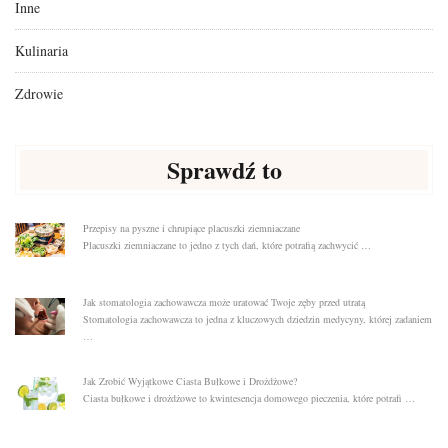
Inne
Kulinaria
Zdrowie
Sprawdź to
Przepisy na pyszne i chrupiące placuszki ziemniaczane
Placuszki ziemniaczane to jedno z tych dań, które potrafią zachwycić …
Jak stomatologia zachowawcza może uratować Twoje zęby przed utratą
Stomatologia zachowawcza to jedna z kluczowych dziedzin medycyny, której zadaniem
…
Jak Zrobić Wyjątkowe Ciasta Bułkowe i Drożdżowe?
Ciasta bułkowe i drożdżowe to kwintesencja domowego pieczenia, które potrafi …