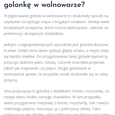
golonkę w wolnowarze?
Przygotowanie golonki w wolnowarze to doskonały sposób na
uzyskanie soczystego mięsa z bogatym smakiem. Istnieje wiele
kreatywnych przepisów, które można wykorzystać, zależnie od
preferencji i dostępnych składników.
Jednym z najpopularniejszych sposobów jest golonka duszona
w piwie. Dzięki temu danie zyskuje głębię smaku, a mięso staje
się bardzo miękkie. Do przygotowania takiej golonki wystarczy
połączyć ulubione piwo, cebulę, czosnek oraz kilka przypraw,
takich jak majeranek czy pieprz. Długie gotowanie w
wolnowarze sprawi, że wszystkie smaki doskonale się ze sobą
połączą.
Inna propozycja to golonka z dodatkiem miodu i musztardy, co
nadaje daniu słodko-ostrego charakteru. W tym przypadku
warto przygotować marynatę z miodu, musztardy, soli i świeżo
mielonego pieprzu, mieszając ją z pokrojoną cebulą. Taka
kompozycja jest idealna, jeśli preferujesz wyjątkowe połączenia