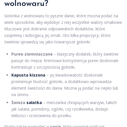
wolnowaru?
Golonka z wolnowaru to pyszne danie, które można podać na
wiele sposobów, aby wydobyć z niej wszystkie walory smakowe.
Kluczowe jest dobranie odpowiednich dodatków, które
uzupełnią i wzbogacą jej smak. Oto kilka propozycji, które
świetnie sprawdzą się jako towarzysze golonki:
Puree ziemniaczane
– klasyczny dodatek, który świetnie
pasuje do mięsa. Kremowa konsystencja puree doskonale
kontrastuje z soczystością golonki.
Kapusta kiszona
– jej kwaskowatość doskonale
przełamuje tłustość golonki, a dodatkowo wprowadza
element świeżości do dania. Można ją podać na ciepło lub
na zimno.
Świeża
sałatka
– mieszanka chrupiących warzyw, takich
jak sałata, pomidory, ogórki, czy rzodkiewka, dodaje
lekkości i orzeźwienia do posiłku.
Warto także pomyśleć o
sosie
, który powstał podczas