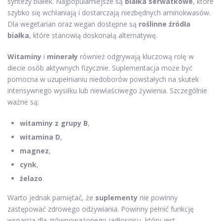
syntezy białek. Najpopularniejsze są
białka serwatkowe
, które
szybko się wchłaniają i dostarczają niezbędnych aminokwasów.
Dla wegetarian oraz wegan dostępne są
roślinne źródła
białka
, które stanowią doskonałą alternatywę.
Witaminy
i
minerały
również odgrywają kluczową rolę w
diecie osób aktywnych fizycznie. Suplementacja może być
pomocna w uzupełnianiu niedoborów powstałych na skutek
intensywnego wysiłku lub niewłaściwego żywienia. Szczególnie
ważne są:
witaminy z grupy B
,
witamina D
,
magnez
,
cynk
,
żelazo
.
Warto jednak pamiętać, że
suplementy
nie powinny
zastępować zdrowego odżywiania. Powinny pełnić funkcję
wsparcia dla zrównoważonego jadłospisu, który jest