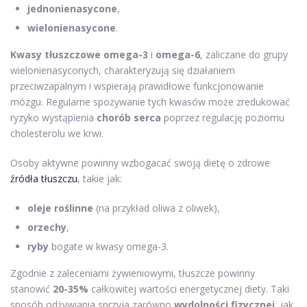
jednonienasycone
,
wielonienasycone
.
Kwasy tłuszczowe omega-3
i
omega-6
, zaliczane do grupy
wielonienasyconych, charakteryzują się działaniem
przeciwzapalnym i wspierają prawidłowe funkcjonowanie
mózgu. Regularne spożywanie tych kwasów może zredukować
ryzyko wystąpienia
chorób serca
poprzez regulację poziomu
cholesterolu we krwi.
Osoby aktywne powinny wzbogacać swoją dietę o zdrowe
źródła tłuszczu
, takie jak:
oleje roślinne
(na przykład oliwa z oliwek),
orzechy
,
ryby
bogate w kwasy omega-3.
Zgodnie z zaleceniami żywieniowymi, tłuszcze powinny
stanowić
20-35%
całkowitej wartości energetycznej diety. Taki
sposób odżywiania sprzyja zarówno
wydolności fizycznej
, jak