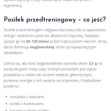
regeneracji.
Posiłek przedtreningowy – co jeść?
Posiłek przed treningiem odgrywa kluczową rolę w zapewnieniu
energii i wydolności podczas aktywności fizycznej. Najlepiej
spożyć go na
60-120 minut
przed rozpoczęciem ćwiczeń. W tej
diecie dominują
węglowodany
, które są najważniejszym
składnikiem.
Zaleca się, aby ilość węglowodanów wynosiła około
2,5 g
na
każdy kilogram masy ciała. Dobrym pomysłem jest wybór
produktów o niskim lub średnim indeksie glikemicznym,
ponieważ energia z nich uwalnia się stopniowo. Przykładowe
posiłki to:
owsianka z owocami,
tortilla z hummusem,
kanapka z chudą wędliną.