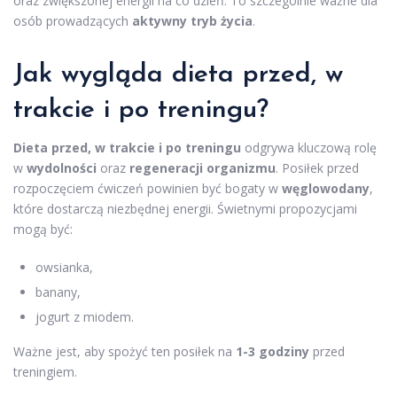
oraz zwiększonej energii na co dzień. To szczególnie ważne dla
osób prowadzących
aktywny tryb życia
.
Jak wygląda dieta przed, w
trakcie i po treningu?
Dieta przed, w trakcie i po treningu
odgrywa kluczową rolę
w
wydolności
oraz
regeneracji organizmu
. Posiłek przed
rozpoczęciem ćwiczeń powinien być bogaty w
węglowodany
,
które dostarczą niezbędnej energii. Świetnymi propozycjami
mogą być:
owsianka,
banany,
jogurt z miodem.
Ważne jest, aby spożyć ten posiłek na
1-3 godziny
przed
treningiem.