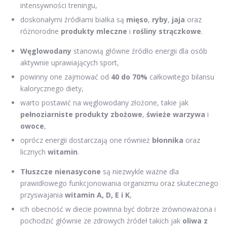
intensywności treningu,
doskonałymi źródłami białka są
mięso
,
ryby
,
jaja
oraz
różnorodne
produkty mleczne
i
rośliny strączkowe
.
Węglowodany
stanowią główne źródło energii dla osób
aktywnie uprawiających sport,
powinny one zajmować od
40 do 70%
całkowitego bilansu
kalorycznego diety,
warto postawić na węglowodany złożone, takie jak
pełnoziarniste produkty zbożowe
,
świeże warzywa
i
owoce
,
oprócz energii dostarczają one również
błonnika
oraz
licznych
witamin
.
Tłuszcze nienasycone
są niezwykle ważne dla
prawidłowego funkcjonowania organizmu oraz skutecznego
przyswajania
witamin A, D, E i K
,
ich obecność w diecie powinna być dobrze zrównoważona i
pochodzić głównie ze zdrowych źródeł takich jak
oliwa z