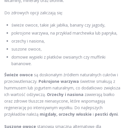
witaminy, minerały oraz błonnik.
Do zdrowych opcji zaliczają się:
świeże owoce, takie jak jabłka, banany czy jagody,
pokrojone warzywa, na przykład marchewka lub papryka,
orzechy i nasiona,
suszone owoce,
domowe wypieki z płatków owsianych czy muffinki
bananowe.
Świeże owoce
są doskonałym źródłem naturalnych cukrów i
przeciwutleniaczy.
Pokrojone warzywa
świetnie smakują z
hummusem lub jogurtem naturalnym, co dodatkowo zwiększa
ich wartość odżywczą.
Orzechy i nasiona
zawierają białko
oraz zdrowe tłuszcze nienasycone, które wspomagają
regenerację po intensywnym wysiłku. Do najlepszych
przykładów należą
migdały, orzechy włoskie
i
pestki dyni
.
Suszone owoce
stanowią smaczną alternatywę dla