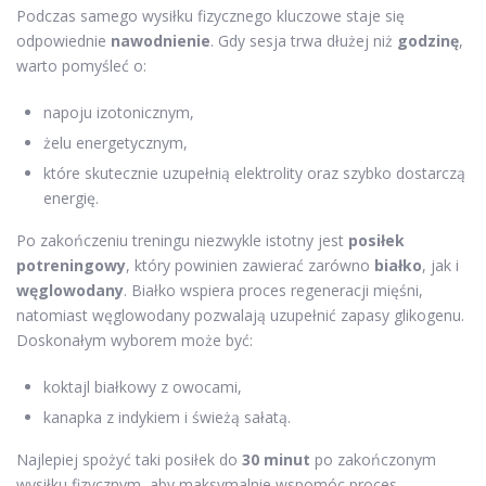
Podczas samego wysiłku fizycznego kluczowe staje się
odpowiednie
nawodnienie
. Gdy sesja trwa dłużej niż
godzinę
,
warto pomyśleć o:
napoju izotonicznym,
żelu energetycznym,
które skutecznie uzupełnią elektrolity oraz szybko dostarczą
energię.
Po zakończeniu treningu niezwykle istotny jest
posiłek
potreningowy
, który powinien zawierać zarówno
białko
, jak i
węglowodany
. Białko wspiera proces regeneracji mięśni,
natomiast węglowodany pozwalają uzupełnić zapasy glikogenu.
Doskonałym wyborem może być:
koktajl białkowy z owocami,
kanapka z indykiem i świeżą sałatą.
Najlepiej spożyć taki posiłek do
30 minut
po zakończonym
wysiłku fizycznym, aby maksymalnie wspomóc proces