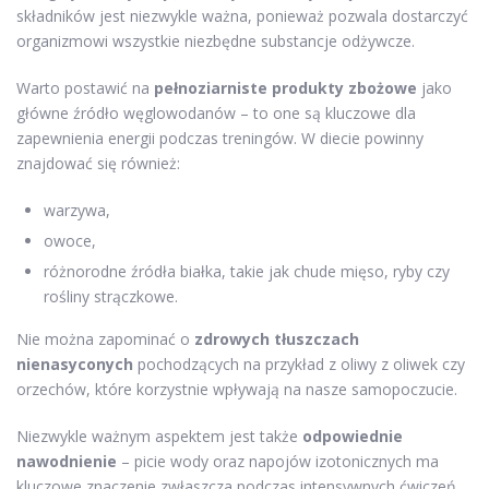
składników jest niezwykle ważna, ponieważ pozwala dostarczyć
organizmowi wszystkie niezbędne substancje odżywcze.
Warto postawić na
pełnoziarniste produkty zbożowe
jako
główne źródło węglowodanów – to one są kluczowe dla
zapewnienia energii podczas treningów. W diecie powinny
znajdować się również:
warzywa,
owoce,
różnorodne źródła białka, takie jak chude mięso, ryby czy
rośliny strączkowe.
Nie można zapominać o
zdrowych tłuszczach
nienasyconych
pochodzących na przykład z oliwy z oliwek czy
orzechów, które korzystnie wpływają na nasze samopoczucie.
Niezwykle ważnym aspektem jest także
odpowiednie
nawodnienie
– picie wody oraz napojów izotonicznych ma
kluczowe znaczenie zwłaszcza podczas intensywnych ćwiczeń.