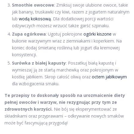
Smoothie owocowe
: Zmiksuj swoje ulubione owoce, takie
jak banany, truskawki czy kiwi, razem z jogurtem naturalnym
lub
wodą kokosową
. Dla dodatkowej porcji wartości
odżywczych możesz wrzucić także garść szpinaku.
Zupa ogórkowa
: Ugotuj pokrojone
ogórki kiszone
w
bulionie warzywnym wraz z ziemniakami i koperkiem. Na
koniec dodaj śmietanę roślinną lub jogurt dla kremowej
konsystencji.
Surówka z białej kapusty
: Poszatkuj białą kapustę i
wymieszaj ją ze startą marchewką oraz pokrojonym w
kostkę jabłkiem. Skrop całość oliwą oraz
octem jabłkowym
dla wzbogacenia smaku.
Te przepisy to doskonały sposób na urozmaicenie diety
pełnej owoców i warzyw, nie rezygnując przy tym ze
zdrowotnych korzyści.
Nie bój się eksperymentować ze
składnikami oraz przyprawami – odkrywanie nowych smaków
może być fascynującą przygodą!