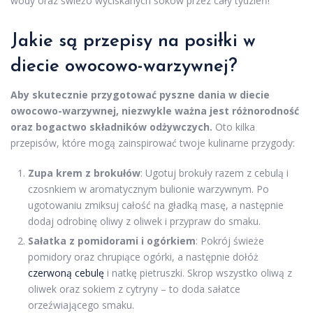
wody oraz świeżo wyciskanych soków przez cały tydzień!
Jakie są przepisy na posiłki w
diecie owocowo-warzywnej?
Aby skutecznie przygotować pyszne dania w diecie
owocowo-warzywnej, niezwykle ważna jest różnorodność
oraz bogactwo składników odżywczych.
Oto kilka
przepisów, które mogą zainspirować twoje kulinarne przygody:
Zupa krem z brokułów
: Ugotuj brokuły razem z cebulą i
czosnkiem w aromatycznym bulionie warzywnym. Po
ugotowaniu zmiksuj całość na gładką masę, a następnie
dodaj odrobinę oliwy z oliwek i przypraw do smaku.
Sałatka z pomidorami i ogórkiem
: Pokrój świeże
pomidory oraz chrupiące ogórki, a następnie dołóż
czerwoną cebulę
i natkę pietruszki. Skrop wszystko oliwą z
oliwek oraz sokiem z cytryny – to doda sałatce
orzeźwiającego smaku.