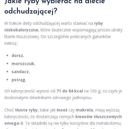
Jakie ryby wybierać na diecie
odchudzającej?
W trakcie diety odchudzającej warto stawiać na
ryby
niskokaloryczne
, które skutecznie wspomagają proces utraty
tkanki tłuszczowej. Do szczególnie polecanych gatunków
należą:
dorsz
,
morszczuk
,
sandacz
,
pstrąg
.
Ich kaloryczność wynosi od
71 do 84 kcal
na 100 g, co czyni je
doskonałymi składnikami zdrowego jadłospisu.
Choć
tłuste ryby
, takie jak
łosoś
czy
makrela
, mają wyższą
kaloryczność, to dostarczają cennych
kwasów tłuszczowych
omega-3
. Te składniki są nie tylko korzystne dla metabolizmu,