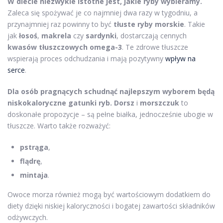
W diecie niezwykle istotne jest, jakie ryby wybieramy.
Zaleca się spożywać je co najmniej dwa razy w tygodniu, a
przynajmniej raz powinny to być
tłuste ryby morskie
. Takie
jak
łosoś
,
makrela
czy
sardynki
, dostarczają cennych
kwasów tłuszczowych omega-3
. Te zdrowe tłuszcze
wspierają proces odchudzania i mają pozytywny
wpływ na
serce
.
Dla osób pragnących schudnąć najlepszym wyborem będą
niskokaloryczne gatunki ryb.
Dorsz
i
morszczuk
to
doskonałe propozycje – są pełne białka, jednocześnie ubogie w
tłuszcze. Warto także rozważyć:
pstrąga
,
flądrę
,
mintaja
.
Owoce morza również mogą być wartościowym dodatkiem do
diety dzięki niskiej kaloryczności i bogatej zawartości składników
odżywczych.