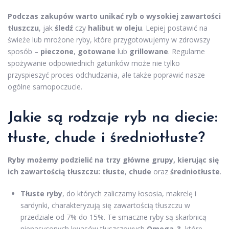
Podczas zakupów warto unikać ryb o wysokiej zawartości
tłuszczu
, jak
śledź
czy
halibut w oleju
. Lepiej postawić na
świeże lub mrożone ryby, które przygotowujemy w zdrowszy
sposób –
pieczone
,
gotowane
lub
grillowane
. Regularne
spożywanie odpowiednich gatunków może nie tylko
przyspieszyć proces odchudzania, ale także poprawić nasze
ogólne samopoczucie.
Jakie są rodzaje ryb na diecie:
tłuste, chude i średniotłuste?
Ryby możemy podzielić na trzy główne grupy, kierując się
ich zawartością tłuszczu:
tłuste
,
chude
oraz
średniotłuste
.
Tłuste ryby
, do których zaliczamy łososia, makrelę i
sardynki, charakteryzują się zawartością tłuszczu w
przedziale od 7% do 15%. Te smaczne ryby są skarbnicą
nienasyconych kwasów tłuszczowych
Omega-3
, które