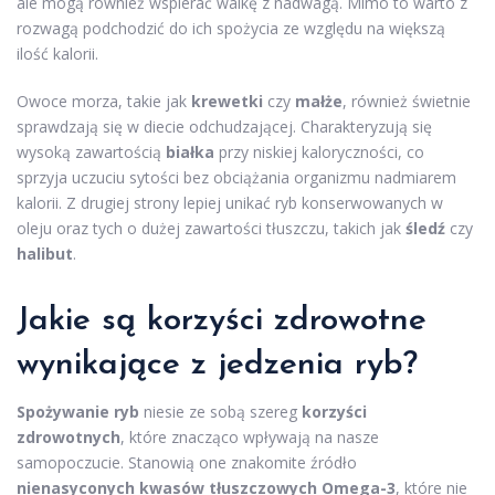
ale mogą również wspierać walkę z nadwagą. Mimo to warto z
rozwagą podchodzić do ich spożycia ze względu na większą
ilość kalorii.
Owoce morza, takie jak
krewetki
czy
małże
, również świetnie
sprawdzają się w diecie odchudzającej. Charakteryzują się
wysoką zawartością
białka
przy niskiej kaloryczności, co
sprzyja uczuciu sytości bez obciążania organizmu nadmiarem
kalorii. Z drugiej strony lepiej unikać ryb konserwowanych w
oleju oraz tych o dużej zawartości tłuszczu, takich jak
śledź
czy
halibut
.
Jakie są korzyści zdrowotne
wynikające z jedzenia ryb?
Spożywanie ryb
niesie ze sobą szereg
korzyści
zdrowotnych
, które znacząco wpływają na nasze
samopoczucie. Stanowią one znakomite źródło
nienasyconych kwasów tłuszczowych Omega-3
, które nie