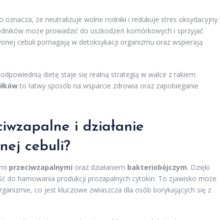
o oznacza, że neutralizuje wolne rodniki i redukuje stres oksydacyjny
rodników może prowadzić do uszkodzeń komórkowych i sprzyjać
onej cebuli pomagają w detoksykacji organizmu oraz wspierają
powiednią dietę staje się realną strategią w walce z rakiem.
iłków
to łatwy sposób na wsparcie zdrowia oraz zapobieganie
ciwzapalne i działanie
nej cebuli?
ami
przeciwzapalnymi
oraz działaniem
bakteriobójczym
. Dzięki
ość do hamowania produkcji prozapalnych cytokin. To zjawisko może
rganizmie, co jest kluczowe zwłaszcza dla osób borykających się z