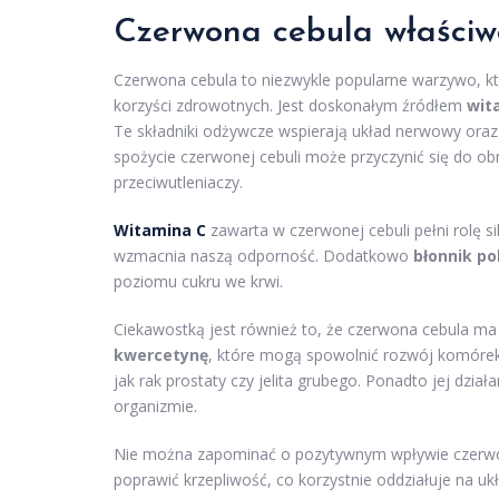
Czerwona
cebula właściw
Czerwona cebula to niezwykle popularne warzywo, kt
korzyści zdrowotnych. Jest doskonałym źródłem
wit
Te składniki odżywcze wspierają układ nerwowy oraz
spożycie czerwonej cebuli może przyczynić się do obn
przeciwutleniaczy.
Witamina C
zawarta w czerwonej cebuli pełni rolę si
wzmacnia naszą odporność. Dodatkowo
błonnik p
poziomu cukru we krwi.
Ciekawostką jest również to, że czerwona cebula ma
kwercetynę
, które mogą spowolnić rozwój komórek
jak rak prostaty czy jelita grubego. Ponadto jej dzia
organizmie.
Nie można zapominać o pozytywnym wpływie czerwone
poprawić krzepliwość, co korzystnie oddziałuje na u