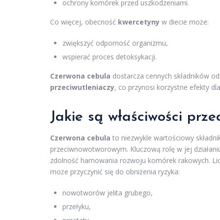
ochrony komórek przed uszkodzeniami.
Co więcej, obecność
kwercetyny
w diecie może:
zwiększyć odporność organizmu,
wspierać proces detoksykacji.
Czerwona cebula
dostarcza cennych składników o
przeciwutleniaczy
, co przynosi korzystne efekty d
Jakie są właściwości prz
Czerwona cebula
to niezwykle wartościowy składni
przeciwnowotworowym. Kluczową rolę w jej działan
zdolność hamowania rozwoju komórek rakowych. Licz
może przyczynić się do obniżenia ryzyka:
nowotworów jelita grubego,
przełyku,