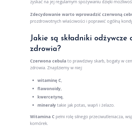
zyskać na jej regularnym spożywaniu dzięki możliwośc
Zdecydowanie warto wprowadzić czerwoną cebul
prozdrowotnych właściwości i poprawić ogólną kond
Jakie są składniki odżywcze c
zdrowia?
Czerwona cebula
to prawdziwy skarb, bogaty w cen
zdrowia. Znajdziemy w niej:
witaminę C
,
flawonoidy
,
kwercetynę
,
minerały
takie jak potas, wapń i żelazo.
Witamina C
pełni rolę silnego przeciwutleniacza, w
komórek.