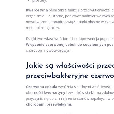
prostaty.
Kwercetyna
pełni także funkcję przeciwutleniacza, c
organizmie. To istotne, ponieważ nadmiar wolnych 
nowotworom. Ponadto związki siarki obecne w czerw
metabolizm glukozy.
Dzięki tym właściwościom chemoprewencja poprzez od
Włączenie czerwonej cebuli do codziennych pos
chorobom nowotworowym.
Jakie są właściwości prze
przeciwbakteryjne czerwo
Czerwona cebula
wyróżnia się silnymi właściwości
obecności
kwercetyny
i związków siarki, ma zdoln
przyczynić się do zmniejszenia stanów zapalnych w o
chorobami przewlekłymi
.