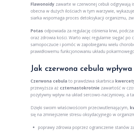
Flawonoidy
zawarte w czerwonej cebuli odgrywają i
obecna w dużych ilościach w tym warzywie, wykazu
siarka wspomaga proces detoksykacji organizmu, zwi
Potas
odpowiada za regulację ciśnienia krwi, podcz
oraz zdrowia kości. Warto więc regularnie sięgać po
samopoczucie i pomóc w zapobieganiu wielu chorob
prawidłowemu funkcjonowaniu układu pokarmowego i 
Jak czerwona cebula wpływa 
Czerwona cebula
to prawdziwa skarbnica
kwercet
przewyższa aż
czternastokrotnie
zawartość w czos
pozytywny wpływ na układ sercowo-naczyniowy, a ta
Dzięki swoim właściwościom przeciwutleniającym,
k
się na zmniejszenie stresu oksydacyjnego w organizm
poprawy zdrowia poprzez ograniczenie stanów z