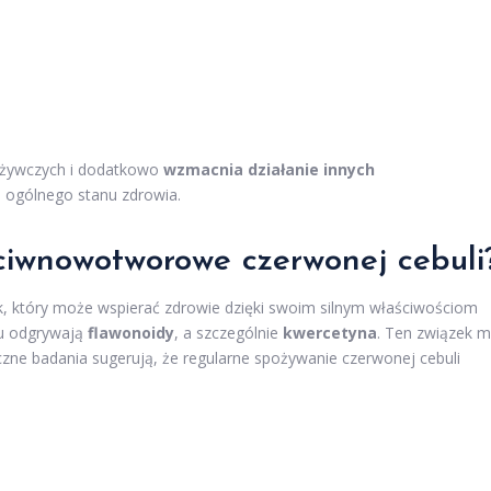
dżywczych i dodatkowo
wzmacnia działanie innych
la ogólnego stanu zdrowia.
eciwnowotworowe czerwonej cebuli
k, który może wspierać zdrowie dzięki swoim silnym właściwościom
iu odgrywają
flawonoidy
, a szczególnie
kwercetyna
. Ten związek 
ne badania sugerują, że regularne spożywanie czerwonej cebuli