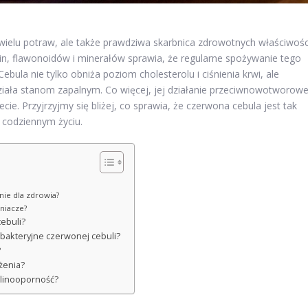
wielu potraw, ale także prawdziwa skarbnica zdrowotnych właściwośc
in, flawonoidów i minerałów sprawia, że regularne spożywanie tego
ebula nie tylko obniża poziom cholesterolu i ciśnienia krwi, ale
iała stanom zapalnym. Co więcej, jej działanie przeciwnowotworow
e. Przyjrzyjmy się bliżej, co sprawia, że czerwona cebula jest tak
 codziennym życiu.
nie dla zdrowia?
niacze?
ebuli?
wbakteryjne czerwonej cebuli?
?
żenia?
ulinooporność?