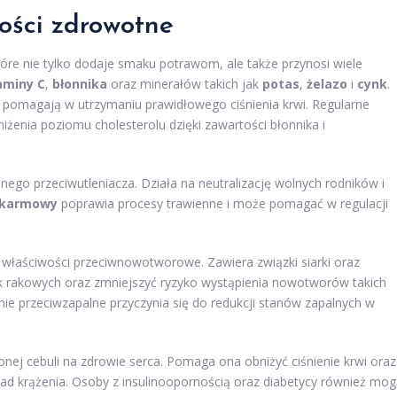
ości
zdrowotne
óre nie tylko dodaje smaku potrawom, ale także przynosi wiele
aminy C
,
błonnika
oraz minerałów takich jak
potas
,
żelazo
i
cynk
.
 pomagają w utrzymaniu prawidłowego ciśnienia krwi. Regularne
iżenia poziomu cholesterolu dzięki zawartości błonnika i
lnego przeciwutleniacza. Działa na neutralizację wolnych rodników i
okarmowy
poprawia procesy trawienne i może pomagać w regulacji
 właściwości przeciwnowotworowe. Zawiera związki siarki oraz
 rakowych oraz zmniejszyć ryzyko wystąpienia nowotworów takich
łanie przeciwzapalne przyczynia się do redukcji stanów zapalnych w
j cebuli na zdrowie serca. Pomaga ona obniżyć ciśnienie krwi oraz
kład krążenia. Osoby z insulinoopornością oraz diabetycy również mo