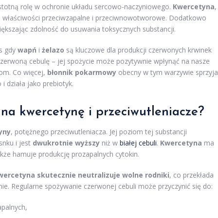
stotną rolę w ochronie układu sercowo-naczyniowego.
Kwercetyna
,
je właściwości przeciwzapalne i przeciwnowotworowe. Dodatkowo
ększając zdolność do usuwania toksycznych substancji.
as gdy
wapń
i
żelazo
są kluczowe dla produkcji czerwonych krwinek
 czerwoną cebulę – jej spożycie może pozytywnie wpłynąć na nasze
om. Co więcej,
błonnik pokarmowy
obecny w tym warzywie sprzyja
działa jako prebiotyk.
na kwercetynę i przeciwutleniacze?
yny
, potężnego przeciwutleniacza. Jej poziom tej substancji
nku i jest
dwukrotnie wyższy
niż w
białej cebuli
.
Kwercetyna
ma
kże hamuje produkcję prozapalnych cytokin.
wercetyna skutecznie neutralizuje wolne rodniki
, co przekłada
ie. Regularne spożywanie czerwonej cebuli może przyczynić się do:
apalnych,