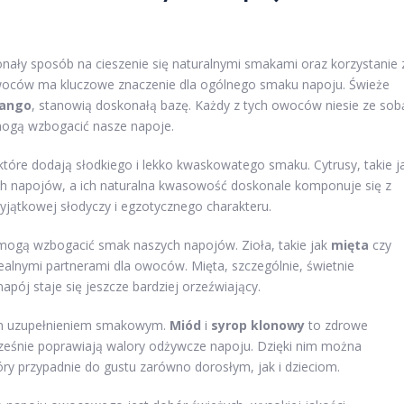
y sposób na cieszenie się naturalnymi smakami oraz korzystanie 
woców ma kluczowe znaczenie dla ogólnego smaku napoju. Świeże
ango
, stanowią doskonałą bazę. Każdy z tych owoców niesie ze sob
mogą wzbogacić nasze napoje.
tóre dodają słodkiego i lekko kwaskowatego smaku. Cytrusy, takie j
ch napojów, a ich naturalna kwasowość doskonale komponuje się z
yjątkowej słodyczy i egzotycznego charakteru.
 mogą wzbogacić smak naszych napojów. Zioła, takie jak
mięta
czy
dealnymi partnerami dla owoców. Mięta, szczególnie, świetnie
pój staje się jeszcze bardziej orzeźwiający.
ym uzupełnieniem smakowym.
Miód
i
syrop klonowy
to zdrowe
ocześnie poprawiają walory odżywcze napoju. Dzięki nim można
ry przypadnie do gustu zarówno dorosłym, jak i dzieciom.