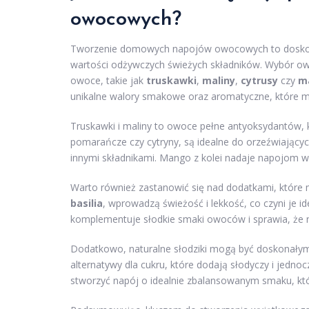
owocowych?
Tworzenie domowych napojów owocowych to doskonał
wartości odżywczych świeżych składników. Wybór o
owoce, takie jak
truskawki
,
maliny
,
cytrusy
czy
m
unikalne walory smakowe oraz aromatyczne, które 
Truskawki i maliny to owoce pełne antyoksydantów, k
pomarańcze czy cytryny, są idealne do orzeźwiający
innymi składnikami. Mango z kolei nadaje napojom w
Warto również zastanowić się nad dodatkami, które
basilia
, wprowadzą świeżość i lekkość, co czyni je i
komplementuje słodkie smaki owoców i sprawia, że na
Dodatkowo, naturalne słodziki mogą być doskonał
alternatywy dla cukru, które dodają słodyczy i jedn
stworzyć napój o idealnie zbalansowanym smaku, któ