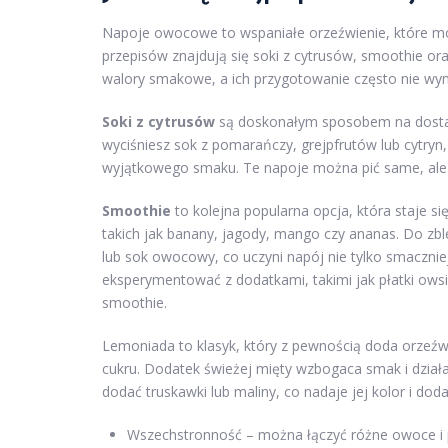
Napoje owocowe to wspaniałe orzeźwienie, które m
przepisów znajdują się soki z cytrusów, smoothie or
walory smakowe, a ich przygotowanie często nie w
Soki z cytrusów
są doskonałym sposobem na dostarc
wyciśniesz sok z pomarańczy, grejpfrutów lub cytry
wyjątkowego smaku. Te napoje można pić same, ale ró
Smoothie
to kolejna popularna opcja, która staje 
takich jak banany, jagody, mango czy ananas. Do zb
lub sok owocowy, co uczyni napój nie tylko smaczni
eksperymentować z dodatkami, takimi jak płatki owsi
smoothie.
Lemoniada to klasyk, który z pewnością doda orzeźwi
cukru. Dodatek świeżej mięty wzbogaca smak i działa
dodać truskawki lub maliny, co nadaje jej kolor i d
Wszechstronność – można łączyć różne owoce i p