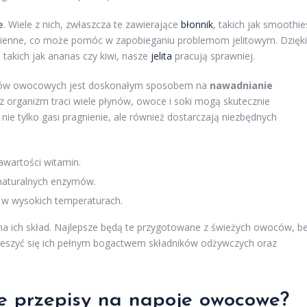
e
. Wiele z nich, zwłaszcza te zawierające
błonnik
, takich jak smoothie
wienne, co może pomóc w zapobieganiu problemom jelitowym. Dzięki
takich jak ananas czy kiwi, nasze
jelita
pracują sprawniej.
pojów owocowych jest doskonałym sposobem na
nawadnianie
sz organizm traci wiele płynów, owoce i soki mogą skutecznie
nie tylko gasi pragnienie, ale również dostarczają niezbędnych
awartości witamin.
 naturalnych enzymów.
 w wysokich temperaturach.
 ich skład. Najlepsze będą te przygotowane z świeżych owoców, b
ieszyć się ich pełnym bogactwem składników odżywczych oraz
ze przepisy na napoje owocowe?