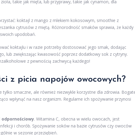
zioła, takie jak mięta, lub przyprawy, takie jak cynamon, dla
orzystać: koktajl z mango z mlekiem kokosowym, smoothie z
mieszanka cytrusów z miętą. Różnorodność smaków sprawia, że każdy
o swoich upodobań.
wać koktajlu i w razie potrzeby dostosować jego smak, dodając
go, lub zwiększając kwasowość poprzez dodatkowy sok z cytryny.
bezalkoholowe z pewnością zachwycą każdego!
ści z picia napojów owocowych?
e tylko smaczne, ale również niezwykle korzystne dla zdrowia. Bogat
cząco wpłynąć na nasz organizm. Regularne ich spożywanie przynosi
d odpornościowy
. Witamina C, obecna w wielu owocach, jest
infekcji i chorób. Spożywanie soków na bazie cytrusów czy owoców
ólnie w sezonie przeziębień.