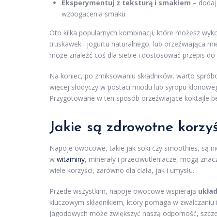
Eksperymentuj z teksturą i smakiem
– dodaj 
wzbogacenia smaku.
Oto kilka popularnych kombinacji, które możesz wyk
truskawek i jogurtu naturalnego, lub orzeźwiająca 
może znaleźć coś dla siebie i dostosować przepis d
Na koniec, po zmiksowaniu składników, warto spróbo
więcej słodyczy w postaci miodu lub syropu klonowe
Przygotowane w ten sposób orzeźwiające koktajle 
Jakie są zdrowotne korzy
Napoje owocowe, takie jak soki czy smoothies, są ni
w
witaminy
, minerały i przeciwutleniacze, mogą zna
wiele korzyści, zarówno dla ciała, jak i umysłu.
Przede wszystkim, napoje owocowe wspierają
ukła
kluczowym składnikiem, który pomaga w zwalczaniu 
jagodowych może zwiększyć naszą odporność, szczeg