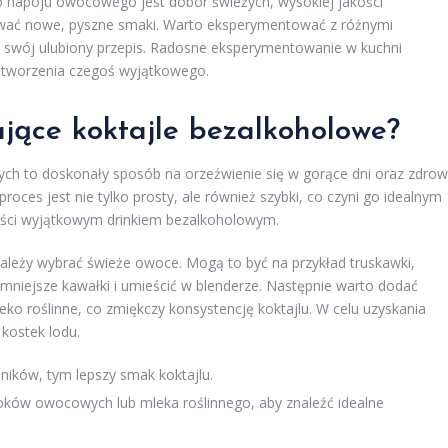
napoju owocowego jest dobór świeżych, wysokiej jakości
ywać nowe, pyszne smaki. Warto eksperymentować z różnymi
na swój ulubiony przepis. Radosne eksperymentowanie w kuchni
 z tworzenia czegoś wyjątkowego.
jące koktajle bezalkoholowe?
ych to doskonały sposób na orzeźwienie się w gorące dni oraz zdro
roces jest nie tylko prosty, ale również szybki, co czyni go idealnym
ości wyjątkowym drinkiem bezalkoholowym.
 należy wybrać świeże owoce. Mogą to być na przykład truskawki,
mniejsze kawałki i umieścić w blenderze. Następnie warto dodać
eko roślinne, co zmiękczy konsystencję koktajlu. W celu uzyskania
kostek lodu.
ników, tym lepszy smak koktajlu.
oków owocowych lub mleka roślinnego, aby znaleźć idealne