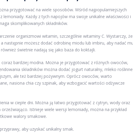
ożna przygotować na wiele sposobów. Wśród najpopularniejszych
az lemoniady. Każdy z tych napojów ma swoje unikalne właściwości i
ymaga skomplikowanych składników.
zenie organizmowi witamin, szczególnie witaminy C. Wystarczy, że
n, a następnie możesz dodać odrobinę miodu lub imbiru, aby nadać m
wnież świetnie nadają się jako baza do koktajli.
się coraz bardziej modna. Można je przygotować z różnych owoców,
lendowania składników można dodać jogurt naturalny, mleko roślinne
ejszym, ale też bardziej pożywnym. Oprócz owoców, warto
ane, nasiona chia czy szpinak, aby wzbogacić wartości odżywcze
enia w ciepłe dni. Można ją łatwo przygotować z cytryn, wody oraz
 orzeźwiająco. Istnieje wiele wersji lemoniady, można na przykład
odatkowe walory smakowe.
rzyprawy, aby uzyskać unikalny smak.