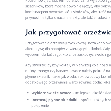
Podsumowując, kluczem do stworzenia wyjątkowego 
składników, które można dowolnie łączyć, aby odkr
kombinacjami owoców, ziół i słodzików, aby trafić 
przynosi nie tylko smaczne efekty, ale także radość
Jak przygotować orzeźwia
Przygotowanie orzeźwiających koktajli bezalkoholow
alternatywę dla napojów zawierających alkohol. Cały p
wyborem dla każdego, kto chce zaskoczyć swoich g
Aby stworzyć pyszny koktajl, w pierwszej kolejności
maliny, mango czy banany. Owoce należy pokroić na 
płynne składniki, takie jak woda, sok owocowy lub ml
dodatkowego orzeźwienia warto również dodać kilka 
Wybierz świeże owoce
– im lepsza jakość skład
Dostosuj płynne składniki
– spróbuj różnych s
połączenie.