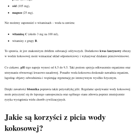
sód
(105 mg),
magnez
(25 mg).
Nie możemy zapomnieć o witaminach – woda ta zawiera:
witaminę C
(około 3 mg na 100 ml),
witaminy z grupy
B
.
To sprawia, że jest znakomitym źródłem substancji odżywczych. Dodatkowo
kwas laurynowy
obecny
w wodzie kokosowej może wzmacniać układ odpornościowy i wykazywać działanie przeciwwirusowe.
Co ciekawe,
pH
tego napoju wynosi od 8,5 do 9,5. Taki poziom sprzyja odkwaszeniu organizmu oraz
utrzymaniu równowagi kwasowo-zasadowej. Ponadto woda kokosowa doskonale nawadnia organizm,
łagodząc
objawy odwodnienia
i wspierając regenerację po intensywnym wysiłku fizycznym.
Dzięki zawartości
błonnika
poprawia także perystaltykę jelit. Regularne spożywanie wody kokosowej
może przyczynić się do lepszego samopoczucia oraz ogólnego stanu zdrowia poprzez zmniejszenie
ryzyka wystąpienia wielu chorób cywilizacyjnych.
Jakie są korzyści z picia wody
kokosowej?