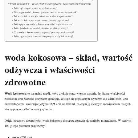
woda kokosowa – skład, wartość odżywcza i właściwości zdrowotne
Jakie są korzyści z picia wody kokosowej?
Dlaczego woda kokosowa jest uważana za naturalny izotonik?
Jak woda kokosowa jest stosowana w diecie sportowców?
Jak woda kokosowa wspiera nawodnienie organizmu?
Jaki wpływ ma woda kokosowa na układ krążenia i serce?
Jakie działanie ma woda kokosowa na skórę i włosy?
Czy woda kokosowa może wspierać procesy detoksykacji?
Jakie są przeciwwskazania do spożycia wody kokosowej?
woda kokosowa – skład, wartość
odżywcza i właściwości
zdrowotne
Woda kokosowa
to naturalny napój, który zyskuje coraz większe uznanie. Jej liczne właściwości
zdrowotne oraz wartości odżywcze sprawiają, że staje się popularnym wyborem dla wielu osób. Jest
niskokaloryczna, zawierając jedynie
18,9 kcal
na 100 ml, co czyni ją idealnym rozwiązaniem dla tych,
którzy pragną zadbać o swoją sylwetkę.
Dzięki bogactwu elektrolitów, woda kokosowa dostarcza cennych
składników mineralnych
. W każdym
100 g tego produktu znajdziemy:
potas
(250 mg),