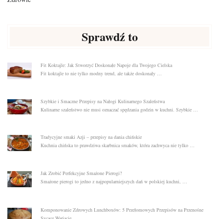
Sprawdź to
Fit Koktajle: Jak Stworzyć Doskonałe Napoje dla Twojego Cielska
Fit koktajle to nie tylko modny trend, ale także doskonały …
Szybkie i Smaczne Przepisy na Nałogi Kulinarnego Szaleństwa
Kulinarne szaleństwo nie musi oznaczać spędzania godzin w kuchni. Szybkie …
Tradycyjne smaki Azji – przepisy na dania chińskie
Kuchnia chińska to prawdziwa skarbnica smaków, która zachwyca nie tylko …
Jak Zrobić Perfekcyjne Smażone Pierogi?
Smażone pierogi to jedno z najpopularniejszych dań w polskiej kuchni, …
Komponowanie Zdrowych Lunchboxów: 5 Przełomowych Przepisów na Przenośne
Sycące Wariacje