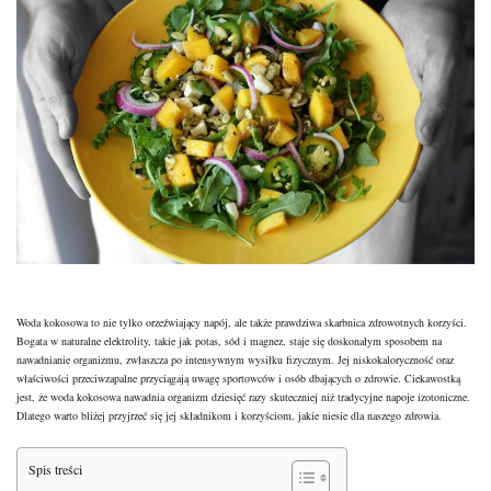
Woda kokosowa to nie tylko orzeźwiający napój, ale także prawdziwa skarbnica zdrowotnych korzyści.
Bogata w naturalne elektrolity, takie jak potas, sód i magnez, staje się doskonałym sposobem na
nawadnianie organizmu, zwłaszcza po intensywnym wysiłku fizycznym. Jej niskokaloryczność oraz
właściwości przeciwzapalne przyciągają uwagę sportowców i osób dbających o zdrowie. Ciekawostką
jest, że woda kokosowa nawadnia organizm dziesięć razy skuteczniej niż tradycyjne napoje izotoniczne.
Dlatego warto bliżej przyjrzeć się jej składnikom i korzyściom, jakie niesie dla naszego zdrowia.
Spis treści