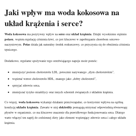
Jaki wpływ ma woda kokosowa na
układ krążenia i serce?
Woda kokosowa
ma pozytywny wpływ na
serce
oraz
układ krążenia
. Dzięki wysokiemu stężeniu
potasu
, wspiera regulację ciśnienia krwi, co jest kluczowe w
zapobieganiu chorobom
sercowo-
naczyniowym.
Potas
działa jak naturalny środek rozkurczowy, co przyczynia się do obniżenia ciśnienia
tętniczego.
Dodatkowo, regularne spożywanie tego orzeźwiającego napoju może pomóc:
zmniejszyć poziom cholesterolu LDL, potocznie nazywanego „złym cholesterolem”,
wspierać wzrost cholesterolu HDL, znanego jako „dobry cholesterol”,
sprzyjać zdrowiu serca,
zmniejszać ryzyko miażdżycy oraz innych schorzeń związanych z układem krążenia.
Co więcej,
woda kokosowa
wykazuje działanie przeciwzapalne, co korzystnie wpływa na ogólną
kondycję
układu krążenia
. Zawarte w niej
elektrolity
pomagają utrzymać odpowiednią równowagę
płynów w organizmie, co ma kluczowe znaczenie dla prawidłowego funkcjonowania serca. Dlatego
warto włączyć ten napój do codziennej diety jako element wspierający zdrowie serca i całego układu
krążenia.