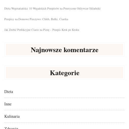
Dieta Wegetariańska: 10 Wegańskich Przepisów na Przesycone Odżywcze Składniki
Przepisy na Domowe Pieczywo: Chleb, Bułki, Ciastka
Jak Zrobić Perfekcyjne Ciasto na Pizzę – Przepis Krok po Kroku
Najnowsze komentarze
Kategorie
Dieta
Inne
Kulinaria
Zdrowie