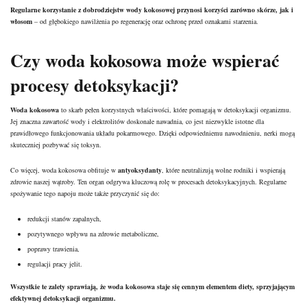
Regularne korzystanie z dobrodziejstw wody kokosowej przynosi korzyści zarówno skórze, jak i
włosom
– od głębokiego nawilżenia po regenerację oraz ochronę przed oznakami starzenia.
Czy woda kokosowa może wspierać
procesy detoksykacji?
Woda kokosowa
to skarb pełen korzystnych właściwości, które pomagają w detoksykacji organizmu.
Jej znaczna zawartość wody i elektrolitów doskonale nawadnia, co jest niezwykle istotne dla
prawidłowego funkcjonowania układu pokarmowego. Dzięki odpowiedniemu nawodnieniu, nerki mogą
skuteczniej pozbywać się toksyn.
Co więcej, woda kokosowa obfituje w
antyoksydanty
, które neutralizują wolne rodniki i wspierają
zdrowie naszej wątroby. Ten organ odgrywa kluczową rolę w procesach detoksykacyjnych. Regularne
spożywanie tego napoju może także przyczynić się do:
redukcji stanów zapalnych,
pozytywnego wpływu na zdrowie metaboliczne,
poprawy trawienia,
regulacji pracy jelit.
Wszystkie te zalety sprawiają, że woda kokosowa staje się cennym elementem diety, sprzyjającym
efektywnej detoksykacji organizmu.