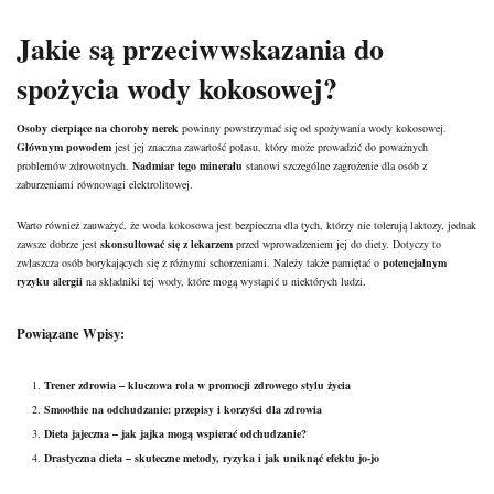
Jakie są przeciwwskazania do
spożycia wody kokosowej?
Osoby cierpiące na choroby nerek
powinny powstrzymać się od spożywania wody kokosowej.
Głównym powodem
jest jej znaczna
zawartość potasu
, który może prowadzić do poważnych
problemów zdrowotnych.
Nadmiar tego minerału
stanowi szczególne zagrożenie dla osób z
zaburzeniami równowagi elektrolitowej.
Warto również zauważyć, że woda kokosowa jest bezpieczna dla tych, którzy nie tolerują laktozy, jednak
zawsze dobrze jest
skonsultować się z lekarzem
przed wprowadzeniem jej do diety. Dotyczy to
zwłaszcza osób borykających się z różnymi schorzeniami. Należy także pamiętać o
potencjalnym
ryzyku alergii
na składniki tej wody, które mogą wystąpić u niektórych ludzi.
Powiązane Wpisy:
Trener zdrowia – kluczowa rola w promocji zdrowego stylu życia
Smoothie na odchudzanie: przepisy i korzyści dla zdrowia
Dieta jajeczna – jak jajka mogą wspierać odchudzanie?
Drastyczna dieta – skuteczne metody, ryzyka i jak uniknąć efektu jo-jo