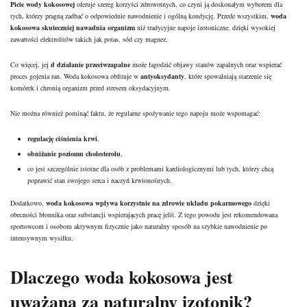
Picie wody
kokosowej
oferuje szereg korzyści zdrowotnych, co czyni ją doskonałym wyborem dla
tych, którzy pragną zadbać o odpowiednie nawodnienie i ogólną kondycję. Przede wszystkim,
woda
kokosowa skuteczniej nawadnia organizm
niż tradycyjne napoje izotoniczne, dzięki wysokiej
zawartości elektrolitów takich jak potas, sód czy magnez.
Co więcej, jej
d działanie przeciwzapalne
może łagodzić objawy stanów zapalnych oraz wspierać
proces gojenia ran. Woda kokosowa obfituje w
antyoksydanty
, które spowalniają starzenie się
komórek i chronią organizm przed stresem oksydacyjnym.
Nie można również pominąć faktu, że regularne spożywanie tego napoju może wspomagać:
regulację ciśnienia krwi
,
obniżanie poziomu cholesterolu
,
co jest szczególnie istotne dla osób z problemami kardiologicznymi lub tych, którzy chcą
poprawić stan swojego serca i naczyń krwionośnych.
Dodatkowo,
woda kokosowa wpływa korzystnie na zdrowie układu pokarmowego
dzięki
obecności błonnika oraz substancji wspierających pracę jelit. Z tego powodu jest rekomendowana
sportowcom i
osobom aktywnym
fizycznie jako naturalny sposób na szybkie nawodnienie po
intensywnym wysiłku.
Dlaczego woda kokosowa jest
uważana za naturalny izotonik?