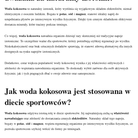
Woda kokosowa
to naturalny izotonik, który wyróżnia się wyjątkowym składem elektrolitów, niemal
identycznym z osoczem ludzkim. Bogata w
potas
,
sód
i
magnez
, stanowi idealny napój do
uzupełniania płynów po intensywnym wysiłku fizycznym. Dzięki tym cennym składnikom efektywnie
dostarcza minerały, które tracimy podczas treningu.
Co więcej,
woda kokosowa
nawadnia organizm dziesięć razy skuteczniej niż tradycyjne napoje
izotoniczne. To szczególnie ważne dla sportowców, którzy potrzebują szybkiej regeneracji po wysiłku.
Niskokaloryczność oraz brak sztucznych dodatków sprawiają, że stanowi zdrową alternatywę dla innych
dostępnych na rynku napojów izotonicznych.
Dodatkowo, coraz większa popularność wody kokosowej wynika z jej właściwości odżywczych i
zdolności do wspierania nawodnienia organizmu. To doskonały wybór zarówno dla osób aktywnych
fizycznie, jak i tych pragnących dbać o swoje zdrowie oraz samopoczucie.
Jak woda kokosowa jest stosowana w
diecie sportowców?
Woda kokosowa
odgrywa istotną rolę w diecie sportowców. Jej najważniejszą cechą są
właściwości
nawadniające
oraz zdolność do dostarczania cennych
elektrolitów
. Naturalny skład tego napoju,
bogaty w
potas
,
sód
i
magnez
, wspiera regenerację organizmu po intensywnym wysiłku fizycznym, co
pozwala sportowcom szybciej wrócić do formy po treningach.