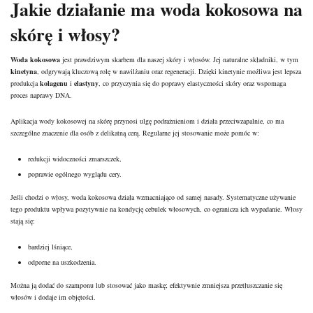
Jakie działanie ma woda kokosowa na
skórę i włosy?
Woda kokosowa
jest prawdziwym skarbem dla naszej skóry i włosów. Jej naturalne składniki, w tym
kinetyna
, odgrywają kluczową rolę w nawilżaniu oraz regeneracji. Dzięki kinetynie możliwa jest lepsza
produkcja
kolagenu
i
elastyny
, co przyczynia się do poprawy elastyczności skóry oraz wspomaga
proces naprawy DNA.
Aplikacja wody kokosowej na skórę przynosi ulgę podrażnieniom i działa przeciwzapalnie, co ma
szczególne znaczenie dla osób z delikatną cerą. Regularne jej stosowanie może pomóc w:
redukcji widoczności zmarszczek,
poprawie ogólnego wyglądu cery.
Jeśli chodzi o włosy, woda kokosowa działa wzmacniająco od samej nasady. Systematyczne używanie
tego produktu wpływa pozytywnie na kondycję cebulek włosowych, co ogranicza ich wypadanie. Włosy
stają się:
bardziej lśniące,
odporne na uszkodzenia.
Można ją dodać do szamponu lub stosować jako maskę; efektywnie zmniejsza przetłuszczanie się
włosów i dodaje im objętości.