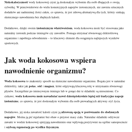
Niskokaloryczność
wody kokosowej czyni ją doskonałym wyborem dla osób dbających o swoją
sylwetkę. W przeciwieństwie do wielu komercyjnych napojów izotonicznych, nie zawiera sztucznych
dodatków ani nadmiernej ilości cukru, co sprawia, że jest zdrową alternatywą dla tych, którzy szukają
skutecznego nawodnienia bez zbędnych kalorii.
Dodatkowo, dzięki swoim
izotonicznym właściwościom
, woda kokosowa może być stosowana jako
naturalny izotonik podczas treningów czy zawodów. Pomaga utrzymać równowagę elektrolitową
organizmu i zapobiega odwodnieniu – to kluczowy element dla osiągnięcia najlepszych wyników
sportowych.
Jak woda kokosowa wspiera
nawodnienie organizmu?
Woda kokosowa
to znakomity sposób na
skuteczne nawodnienie organizmu
. Bogata jest w naturalne
elektrolity, takie jak
potas
,
sód
i
magnez
, które odgrywają kluczową rolę w utrzymaniu równowagi
płynów. Szczególnie po intensywnym treningu lub w gorące dni te składniki są nieocenione. Co
ciekawe,
woda kokosowa może nawadniać nawet dziesięciokrotnie lepiej niż tradycyjne napoje
izotoniczne
, co sprawia, że jest doskonałym wyborem dla osób prowadzących aktywny styl życia.
Dodatkowo, jej niska zawartość kalorii czyni ją
zdrowszą opcją w porównaniu do słodzonych
napojów
. Można ją pić regularnie bez obaw o przyrost masy ciała. Naturalne składniki odżywcze
zawarte w wodzie kokosowej sprzyjają nawodnieniu oraz wpływają pozytywnie na ogólne samopoczucie
i
szybszą regenerację po wysiłku fizycznym
.