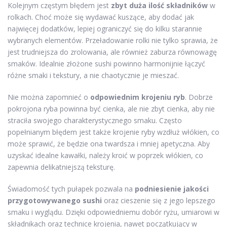
Kolejnym częstym błędem jest
zbyt duża ilość składników
w
rolkach. Choć może się wydawać kuszące, aby dodać jak
najwięcej dodatków, lepiej ograniczyć się do kilku starannie
wybranych elementów. Przeładowanie rolki nie tylko sprawia, że
jest trudniejsza do zrolowania, ale również zaburza równowagę
smaków. Idealnie złożone sushi powinno harmonijnie łączyć
różne smaki i tekstury, a nie chaotycznie je mieszać.
Nie można zapomnieć o
odpowiednim krojeniu ryb
. Dobrze
pokrojona ryba powinna być cienka, ale nie zbyt cienka, aby nie
straciła swojego charakterystycznego smaku. Często
popełnianym błędem jest także krojenie ryby wzdłuż włókien, co
może sprawić, że będzie ona twardsza i mniej apetyczna. Aby
uzyskać idealne kawałki, należy kroić w poprzek włókien, co
zapewnia delikatniejszą teksturę.
Świadomość tych pułapek pozwala na
podniesienie jakości
przygotowywanego sushi
oraz cieszenie się z jego lepszego
smaku i wyglądu. Dzięki odpowiedniemu dobór ryżu, umiarowi w
składnikach oraz technice krojenia, nawet początkujący w