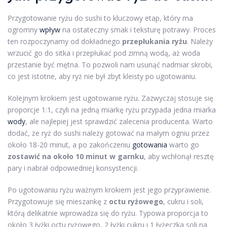
Przygotowanie ryżu do sushi to kluczowy etap, który ma
ogromny
wpływ
na ostateczny smak i teksturę potrawy. Proces
ten rozpoczynamy od dokładnego
przepłukania ryżu
. Należy
wrzucić go do sitka i przepłukać pod zimną wodą, aż woda
przestanie być mętna. To pozwoli nam usunąć nadmiar skrobi,
co jest istotne, aby ryż nie był zbyt kleisty po ugotowaniu.
Kolejnym krokiem jest ugotowanie ryżu. Zazwyczaj stosuje się
proporcje 1:1, czyli na jedną miarkę ryżu przypada jedna miarka
wody
, ale najlepiej jest sprawdzić zalecenia producenta. Warto
dodać, że ryż do sushi należy gotować na małym ogniu przez
około 18-20 minut, a po zakończeniu
gotowania
warto go
zostawić na około 10 minut w garnku
, aby wchłonął resztę
pary i nabrał odpowiedniej konsystencji.
Po ugotowaniu ryżu ważnym krokiem jest jego przyprawienie.
Przygotowuje się mieszankę z
octu ryżowego
, cukru i soli,
którą delikatnie wprowadza się do ryżu. Typowa proporcja to
około 3 łyżki octu ryżowego, 2 łyżki cukru i 1 łyżeczka soli na