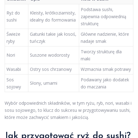
Podstawa sushi,
Ryż do
Kleisty, krótkoziarnisty,
zapewnia odpowiednią
sushi
idealny do formowania
strukturę
Świeże
Gatunki takie jak łosoś,
Główne nadzienie, które
ryby
tuńczyk
nadaje smak
Tworzy strukturę dla
Nori
Suszone wodorosty
maki
Wasabi
Ostry sos chrzanowy
Wzmacnia smak potrawy
Sos
Podawany jako dodatek
Słony, umami
sojowy
do maczania
Wybór odpowiednich składników, w tym ryżu, ryb, nori, wasabi i
sosu sojowego, to klucz do sukcesu w przygotowywaniu sushi,
które może zachwycić smakiem i jakością.
Jak przygotować ryż do sushi?