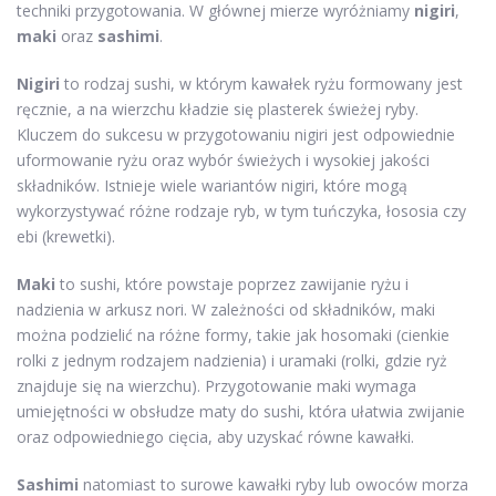
techniki przygotowania. W głównej mierze wyróżniamy
nigiri
,
maki
oraz
sashimi
.
Nigiri
to rodzaj sushi, w którym kawałek ryżu formowany jest
ręcznie, a na wierzchu kładzie się plasterek świeżej ryby.
Kluczem do sukcesu w przygotowaniu nigiri jest odpowiednie
uformowanie ryżu oraz wybór świeżych i wysokiej jakości
składników. Istnieje wiele wariantów nigiri, które mogą
wykorzystywać różne rodzaje ryb, w tym tuńczyka, łososia czy
ebi (krewetki).
Maki
to sushi, które powstaje poprzez zawijanie ryżu i
nadzienia w arkusz nori. W zależności od składników, maki
można podzielić na różne formy, takie jak hosomaki (cienkie
rolki z jednym rodzajem nadzienia) i uramaki (rolki, gdzie ryż
znajduje się na wierzchu). Przygotowanie maki wymaga
umiejętności w obsłudze maty do sushi, która ułatwia zwijanie
oraz odpowiedniego cięcia, aby uzyskać równe kawałki.
Sashimi
natomiast to surowe kawałki ryby lub owoców morza