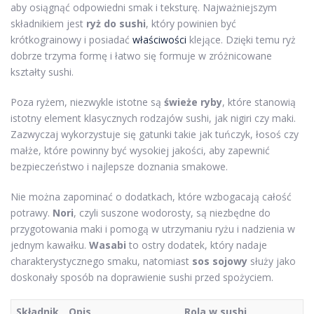
aby osiągnąć odpowiedni smak i teksturę. Najważniejszym
składnikiem jest
ryż do sushi
, który powinien być
krótkograinowy i posiadać
właściwości
klejące. Dzięki temu ryż
dobrze trzyma formę i łatwo się formuje w zróżnicowane
kształty sushi.
Poza ryżem, niezwykle istotne są
świeże ryby
, które stanowią
istotny element klasycznych rodzajów sushi, jak nigiri czy maki.
Zazwyczaj wykorzystuje się gatunki takie jak tuńczyk, łosoś czy
małże, które powinny być wysokiej jakości, aby zapewnić
bezpieczeństwo i najlepsze doznania smakowe.
Nie można zapominać o dodatkach, które wzbogacają całość
potrawy.
Nori
, czyli suszone wodorosty, są niezbędne do
przygotowania maki i pomogą w utrzymaniu ryżu i nadzienia w
jednym kawałku.
Wasabi
to ostry dodatek, który nadaje
charakterystycznego smaku, natomiast
sos sojowy
służy jako
doskonały sposób na doprawienie sushi przed spożyciem.
Składnik
Opis
Rola w sushi