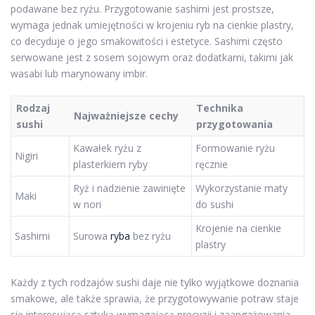
podawane bez ryżu. Przygotowanie sashimi jest prostsze,
wymaga jednak umiejętności w krojeniu ryb na cienkie plastry,
co decyduje o jego smakowitości i estetyce. Sashimi często
serwowane jest z sosem sojowym oraz dodatkami, takimi jak
wasabi lub marynowany imbir.
Rodzaj
Technika
Najważniejsze cechy
sushi
przygotowania
Kawałek ryżu z
Formowanie ryżu
Nigiri
plasterkiem ryby
ręcznie
Ryż i nadzienie zawinięte
Wykorzystanie maty
Maki
w nori
do sushi
Krojenie na cienkie
Sashimi
Surowa
ryba
bez ryżu
plastry
Każdy z tych rodzajów sushi daje nie tylko wyjątkowe doznania
smakowe, ale także sprawia, że przygotowywanie potraw staje
się interesującą sztuką wymagającą precyzji i zaangażowania.