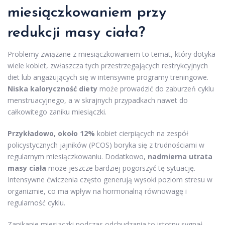
miesiączkowaniem przy
redukcji masy ciała?
Problemy związane z miesiączkowaniem to temat, który dotyka
wiele kobiet, zwłaszcza tych przestrzegających restrykcyjnych
diet lub angażujących się w intensywne programy treningowe.
Niska kaloryczność diety
może prowadzić do zaburzeń cyklu
menstruacyjnego, a w skrajnych przypadkach nawet do
całkowitego zaniku miesiączki.
Przykładowo, około 12%
kobiet cierpiących na zespół
policystycznych jajników (PCOS) boryka się z trudnościami w
regularnym miesiączkowaniu. Dodatkowo,
nadmierna utrata
masy ciała
może jeszcze bardziej pogorszyć tę sytuację.
Intensywne ćwiczenia często generują wysoki poziom stresu w
organizmie, co ma wpływ na hormonalną równowagę i
regularność cyklu.
Zanikanie miesiączki podczas odchudzania to istotny sygnał