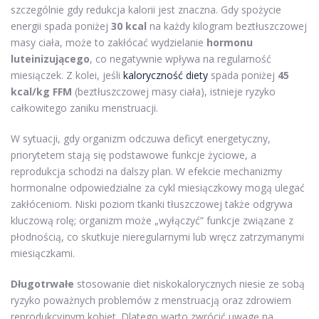
szczególnie gdy redukcja kalorii jest znaczna. Gdy spożycie
energii spada poniżej
30 kcal
na każdy kilogram beztłuszczowej
masy ciała, może to zakłócać wydzielanie
hormonu
luteinizującego
, co negatywnie wpływa na regularność
miesiączek. Z kolei, jeśli
kaloryczność diety
spada poniżej
45
kcal/kg FFM
(beztłuszczowej masy ciała), istnieje ryzyko
całkowitego zaniku menstruacji.
W sytuacji, gdy organizm odczuwa deficyt energetyczny,
priorytetem stają się podstawowe funkcje życiowe, a
reprodukcja schodzi na dalszy plan. W efekcie mechanizmy
hormonalne odpowiedzialne za cykl miesiączkowy mogą ulegać
zakłóceniom. Niski poziom tkanki tłuszczowej także odgrywa
kluczową rolę; organizm może „wyłączyć” funkcje związane z
płodnością, co skutkuje nieregularnymi lub wręcz zatrzymanymi
miesiączkami.
Długotrwałe
stosowanie diet niskokalorycznych niesie ze sobą
ryzyko poważnych problemów z menstruacją oraz zdrowiem
reprodukcyjnym kobiet. Dlatego warto zwrócić uwagę na