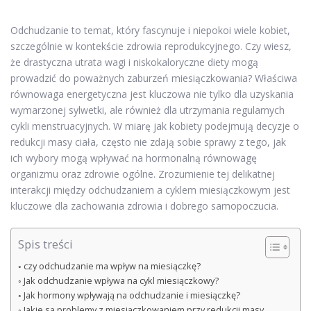
Odchudzanie to temat, który fascynuje i niepokoi wiele kobiet,
szczególnie w kontekście zdrowia reprodukcyjnego. Czy wiesz,
że drastyczna utrata wagi i niskokaloryczne diety mogą
prowadzić do poważnych zaburzeń miesiączkowania? Właściwa
równowaga energetyczna jest kluczowa nie tylko dla uzyskania
wymarzonej sylwetki, ale również dla utrzymania regularnych
cykli menstruacyjnych. W miarę jak kobiety podejmują decyzje o
redukcji masy ciała, często nie zdają sobie sprawy z tego, jak
ich wybory mogą wpływać na hormonalną równowagę
organizmu oraz zdrowie ogólne. Zrozumienie tej delikatnej
interakcji między odchudzaniem a cyklem miesiączkowym jest
kluczowe dla zachowania zdrowia i dobrego samopoczucia.
Spis treści
czy odchudzanie ma wpływ na miesiączkę?
Jak odchudzanie wpływa na cykl miesiączkowy?
Jak hormony wpływają na odchudzanie i miesiączkę?
Jakie są problemy z miesiączkowaniem przy redukcji masy