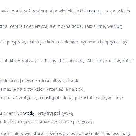
rkówki, ponieważ zawiera odpowiednią ilość
tłuszczu
, co sprawia, że
ia, cebula i ciecierzyca, ale można dodać także inne, według
ch przypraw, takich jak kumin, kolendra, cynamon i papryka, aby
ent, który wpływa na finalny efekt potrawy. Oto kilka kroków, które
nie dodaj niewielką ilość oliwy z oliwek.
smaż je na złoty kolor. Przenieś je na bok.
tu, aż zmięknie, a następnie dodaj pozostałe warzywa oraz
bulionem lub
wodą
i przykryj pokrywką.
o będzie miękkie, a smaki się dobrze przegryzą.
 placki chlebowe, które można wykorzystać do nabierania pysznego