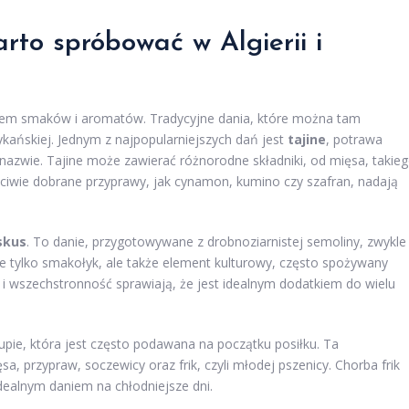
rto spróbować w Algierii i
ctwem smaków i aromatów. Tradycyjne dania, które można tam
kańskiej. Jednym z najpopularniejszych dań jest
tajine
, potrawa
azwie. Tajine może zawierać różnorodne składniki, od mięsa, takie
ściwie dobrane przyprawy, jak cynamon, kumino czy szafran, nadają
skus
. To danie, przygotowywane z drobnoziarnistej semoliny, zwykle
e tylko smakołyk, ale także element kulturowy, często spożywany
a i wszechstronność sprawiają, że jest idealnym dodatkiem do wielu
 zupie, która jest często podawana na początku posiłku. Ta
, przypraw, soczewicy oraz frik, czyli młodej pszenicy. Chorba frik
 idealnym daniem na chłodniejsze dni.