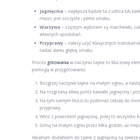
Jagnięcina
– najlepsza będzie ta z udźca lub ka
mięso jest soczyste i pełne smaku.
Warzywa
– częstym wyborem są marchewki, cukin
własnych upodobań.
Przyprawy
– należy użyć klasycznych marokański
nadać daniu głębię smaku.
Proces
gotowania
w naczyniu tajine to kluczowy elem
pomogą w przygotowaniu:
Rozgrzej naczynie tajine na małym ogniu, a następ
Na rozgrzaną oliwę połóż kawałki jagnięciny i pod
Na tym samym tłuszczu podsmaż cebulę do momen
przyprawy.
Włóż z powrotem jagnięcinę, polej to wszystko 
Gotuj na małym ogniu przez kilka godzin, aż mięs
Idealnym dodatkiem do tajine z jagnięciną są świeże