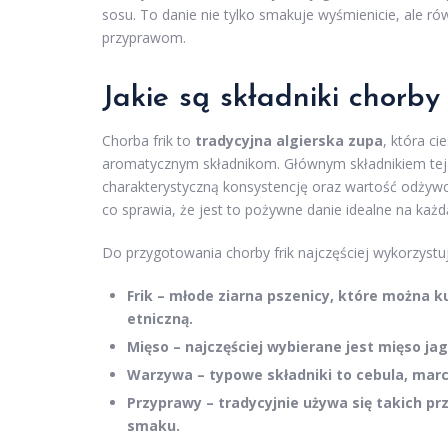
sosu. To danie nie tylko smakuje wyśmienicie, ale 
przyprawom.
Jakie są składniki chorby 
Chorba frik to
tradycyjna algierska zupa
, która c
aromatycznym składnikom. Głównym składnikiem tej
charakterystyczną konsystencję oraz wartość odżywcz
co sprawia, że jest to pożywne danie idealne na każd
Do przygotowania chorby frik najczęściej wykorzystuj
Frik
– młode ziarna pszenicy, które można k
etniczną.
Mięso
– najczęściej wybierane jest mięso j
Warzywa
– typowe składniki to cebula, marc
Przyprawy
– tradycyjnie używa się takich pr
smaku.