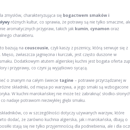
la zmysłów, charakteryzująca się
bogactwem smaków i
pływy
różnych kultur, co sprawia, że potrawy są nie tylko smaczne, al
anie aromatycznych przypraw, takich jak
kumin
,
cynamon
oraz
alnego charakteru.
sto bazują na
couscousie
, czyli kaszy z pszenicy, którą serwuje się z
 Mięso, zwłaszcza jagnięcina i kurczak, jest często duszone w
maku. Dodatkowym atutem algierskiej kuchni jest bogata oferta zup
dory i przyprawy, co czyni ją wyjątkowo sycącą.
ieć o znanym na całym świecie
tagine
– potrawie przyrządzanej w
 różne składniki, od mięsa po warzywa, a jego smaki są wzbogacone
papryka. W kuchni marokańskiej nie może też zabraknąć słodko-słonyc
, co nadaje potrawom niezwykłej głębi smaku.
ć składników, co w szczególności dotyczy używanych warzyw, które
to dodać, że zarówno kuchnia algierska, jak i marokańska, dbają o
iłki stają się nie tylko przyjemnością dla podniebienia, ale i dla ocz