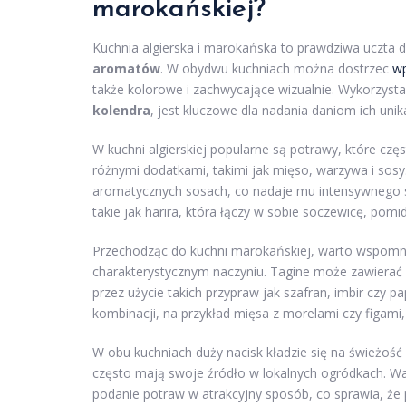
marokańskiej?
Kuchnia algierska i marokańska to prawdziwa uczta d
aromatów
. W obydwu kuchniach można dostrzec
w
także kolorowe i zachwycające wizualnie. Wykorzyst
kolendra
, jest kluczowe dla nadania daniom ich unik
W kuchni algierskiej popularne są potrawy, które czę
różnymi dodatkami, takimi jak mięso, warzywa i sosy.
aromatycznych sosach, co nadaje mu intensywnego s
takie jak harira, która łączy w sobie soczewicę, pomi
Przechodząc do kuchni marokańskiej, warto wspomn
charakterystycznym naczyniu. Tagine może zawierać
przez użycie takich przypraw jak szafran, imbir czy 
kombinacji, na przykład mięsa z morelami czy figami
W obu kuchniach duży nacisk kładzie się na świeżoś
często mają swoje źródło w lokalnych ogródkach. War
podanie potraw w atrakcyjny sposób, co sprawia, że pos