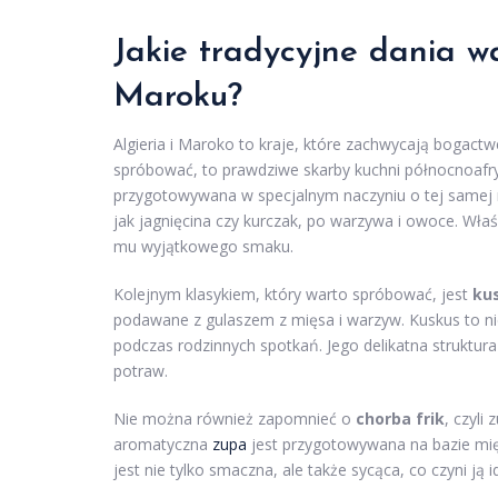
Jakie tradycyjne dania wa
Maroku?
Algieria i Maroko to kraje, które zachwycają boga
spróbować, to prawdziwe skarby kuchni północnoafry
przygotowywana w specjalnym naczyniu o tej samej n
jak jagnięcina czy kurczak, po warzywa i owoce. Wła
mu wyjątkowego smaku.
Kolejnym klasykiem, który warto spróbować, jest
ku
podawane z gulaszem z mięsa i warzyw. Kuskus to ni
podczas rodzinnych spotkań. Jego delikatna struktur
potraw.
Nie można również zapomnieć o
chorba frik
, czyli
aromatyczna
zupa
jest przygotowywana na bazie mięsa
jest nie tylko smaczna, ale także sycąca, co czyni ją