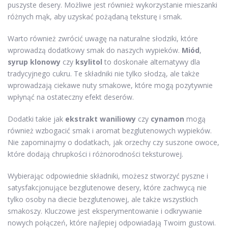
puszyste desery. Możliwe jest również wykorzystanie mieszanki
różnych mąk, aby uzyskać pożądaną teksturę i smak.
Warto również zwrócić uwagę na naturalne słodziki, które
wprowadzą dodatkowy smak do naszych wypieków.
Miód
,
syrup klonowy
czy
ksylitol
to doskonałe alternatywy dla
tradycyjnego cukru. Te składniki nie tylko słodzą, ale także
wprowadzają ciekawe nuty smakowe, które mogą pozytywnie
wpłynąć na ostateczny efekt deserów.
Dodatki takie jak
ekstrakt waniliowy
czy
cynamon
mogą
również wzbogacić smak i aromat bezglutenowych wypieków.
Nie zapominajmy o dodatkach, jak orzechy czy suszone owoce,
które dodają chrupkości i różnorodności teksturowej.
Wybierając odpowiednie składniki, możesz stworzyć pyszne i
satysfakcjonujące bezglutenowe desery, które zachwycą nie
tylko osoby na diecie bezglutenowej, ale także wszystkich
smakoszy. Kluczowe jest eksperymentowanie i odkrywanie
nowych połączeń, które najlepiej odpowiadają Twoim gustowi.