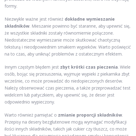
formy.
Niezwykle ważne jest również
dokładne wymieszanie
składników
. Mieszanie powinno być staranne, aby upewnić się,
że wszystkie składniki zostały równomiernie połączone.
Niedostateczne wymieszanie może skutkować chaotyczną
teksturą i nieodpowiednim smakiem wypieków. Warto poświęcić
na to czas, aby uniknąć problemów z ostatecznym efektem.
Innym częstym błędem jest
zbyt krótki czas pieczenia
. Wiele
osób, bojąc się przesuszenia, wyjmuje wypieki z piekarnika zbyt
wcześnie, co może prowadzić do niedopieczonych deserów.
Należy obserwować czas pieczenia, a także przeprowadzać test
widelcem lub patyczkiem, aby upewnić się, że deser jest
odpowiednio wypieczony.
Warto również pamiętać o
zmianie proporcji składników
.
Przepisy na desery bezglutenowe mogą wymagać modyfikacji
ilości innych składników, takich jak cukier czy tłuszcz, co może
być kluczowe dla osiągnięcia pożądanego smaku i konsystencji.