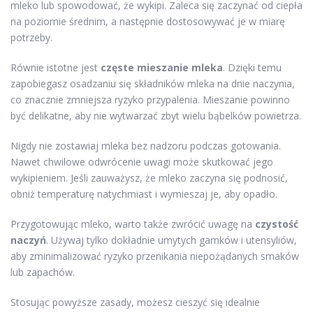
mleko lub spowodować, że wykipi. Zaleca się zaczynać od ciepła
na poziomie średnim, a następnie dostosowywać je w miarę
potrzeby.
Równie istotne jest
częste mieszanie mleka
. Dzięki temu
zapobiegasz osadzaniu się składników mleka na dnie naczynia,
co znacznie zmniejsza ryzyko przypalenia. Mieszanie powinno
być delikatne, aby nie wytwarzać zbyt wielu bąbelków powietrza.
Nigdy nie zostawiaj mleka bez nadzoru podczas gotowania.
Nawet chwilowe odwrócenie uwagi może skutkować jego
wykipieniem. Jeśli zauważysz, że mleko zaczyna się podnosić,
obniż temperaturę natychmiast i wymieszaj je, aby opadło.
Przygotowując mleko, warto także zwrócić uwagę na
czystość
naczyń
. Używaj tylko dokładnie umytych garnków i utensyliów,
aby zminimalizować ryzyko przenikania niepożądanych smaków
lub zapachów.
Stosując powyższe zasady, możesz cieszyć się idealnie