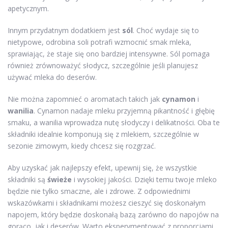
apetycznym.
Innym przydatnym dodatkiem jest
sól
. Choć wydaje się to
nietypowe, odrobina soli potrafi wzmocnić smak mleka,
sprawiając, że staje się ono bardziej intensywne. Sól pomaga
również zrównoważyć słodycz, szczególnie jeśli planujesz
używać mleka do deserów.
Nie można zapomnieć o aromatach takich jak
cynamon
i
wanilia
. Cynamon nadaje mleku przyjemną pikantność i głębię
smaku, a wanilia wprowadza nutę słodyczy i delikatności. Oba te
składniki idealnie komponują się z mlekiem, szczególnie w
sezonie zimowym, kiedy chcesz się rozgrzać.
Aby uzyskać jak najlepszy efekt, upewnij się, że wszystkie
składniki są
świeże
i wysokiej jakości. Dzięki temu twoje mleko
będzie nie tylko smaczne, ale i zdrowe. Z odpowiednimi
wskazówkami i składnikami możesz cieszyć się doskonałym
napojem, który będzie doskonałą bazą zarówno do napojów na
gorąco, jak i deserów. Warto eksperymentować z proporcjami,