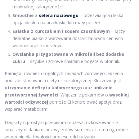
minimalnej kaloryczności.
Smoothie z
selera naciowego
– orzeźwiająca i lekka
opcja idealna na przekąskę lub mały posiłek.
Sałatka z kurczakiem i sosem czosnkowym
– łączy
delikatne białko z warzywami dostarczającymi cennych
witamin oraz minerałów.
Owsianka przygotowana w mikrofali bez dodatku
cukru
– szybkie i zdrowe śniadanie bogate w błonnik.
Pamiętaj również o ogólnych zasadach zdrowego jedzenia
podczas stosowania diety niskokalorycznej. Kluczowe jest
utrzymanie deficytu kalorycznego
oraz
unikanie
przetworzonej żywności
. Włączenie pokarmów o
wysokiej
wartości odżywczej
pomoże Ci kontrolować apetyt oraz
wspierać metabolizm.
Dzięki tym prostym przepisom możesz rozkoszować się
smacznymi daniami bez wyrzutów sumienia, co ma ogromne
znaczenie dla trwałości procesu odchudzania.