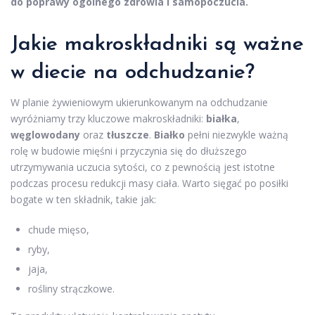
do poprawy ogólnego zdrowia i samopoczucia.
Jakie makroskładniki są ważne
w
diecie na odchudzanie
?
W planie żywieniowym ukierunkowanym na odchudzanie
wyróżniamy trzy kluczowe makroskładniki:
białka
,
węglowodany
oraz
tłuszcze
.
Białko
pełni niezwykle ważną
rolę w budowie mięśni i przyczynia się do dłuższego
utrzymywania uczucia sytości, co z pewnością jest istotne
podczas procesu redukcji masy ciała. Warto sięgać po posiłki
bogate w ten składnik, takie jak:
chude mięso,
ryby,
jaja,
rośliny strączkowe.