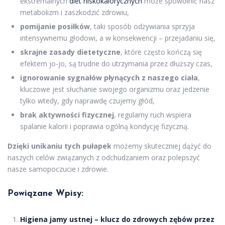
ekstremalnych
diet niskokalorycznych
może spowolnić nasz
metabolizm i zaszkodzić zdrowiu,
pomijanie posiłków
, taki sposób odżywiania sprzyja
intensywnemu głodowi, a w konsekwencji – przejadaniu się,
skrajne zasady dietetyczne
, które często kończą się
efektem jo-jo, są trudne do utrzymania przez dłuższy czas,
ignorowanie sygnałów płynących z naszego ciała
,
kluczowe jest słuchanie swojego organizmu oraz jedzenie
tylko wtedy, gdy naprawdę czujemy głód,
brak aktywności fizycznej
, regularny ruch wspiera
spalanie kalorii i poprawia ogólną kondycję fizyczną.
Dzięki unikaniu tych pułapek
możemy skuteczniej dążyć do
naszych celów związanych z odchudzaniem oraz polepszyć
nasze samopoczucie i zdrowie.
Powiązane Wpisy:
Higiena jamy ustnej – klucz do zdrowych zębów przez