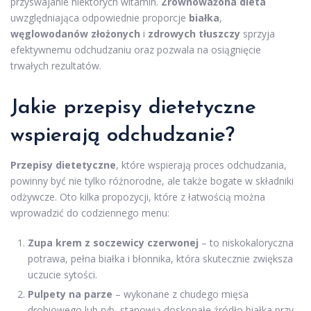
przyswajanie niektórych witamin.
Zrównoważona dieta
uwzględniająca odpowiednie proporcje
białka
,
węglowodanów złożonych
i
zdrowych tłuszczy
sprzyja
efektywnemu odchudzaniu oraz pozwala na osiągnięcie
trwałych rezultatów.
Jakie przepisy dietetyczne
wspierają odchudzanie?
Przepisy dietetyczne
, które wspierają proces odchudzania,
powinny być nie tylko różnorodne, ale także bogate w składniki
odżywcze. Oto kilka propozycji, które z łatwością można
wprowadzić do codziennego menu:
Zupa krem z soczewicy czerwonej
– to niskokaloryczna
potrawa, pełna białka i błonnika, która skutecznie zwiększa
uczucie sytości.
Pulpety na parze
– wykonane z chudego mięsa
drobiowego lub ryb, stanowią doskonałe źródło białka przy