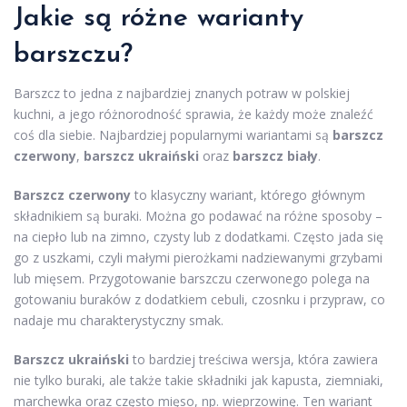
Jakie są różne warianty
barszczu?
Barszcz to jedna z najbardziej znanych potraw w polskiej
kuchni, a jego różnorodność sprawia, że każdy może znaleźć
coś dla siebie. Najbardziej popularnymi wariantami są
barszcz
czerwony
,
barszcz ukraiński
oraz
barszcz biały
.
Barszcz czerwony
to klasyczny wariant, którego głównym
składnikiem są buraki. Można go podawać na różne sposoby –
na ciepło lub na zimno, czysty lub z dodatkami. Często jada się
go z uszkami, czyli małymi pierożkami nadziewanymi grzybami
lub mięsem. Przygotowanie barszczu czerwonego polega na
gotowaniu buraków z dodatkiem cebuli, czosnku i przypraw, co
nadaje mu charakterystyczny smak.
Barszcz ukraiński
to bardziej treściwa wersja, która zawiera
nie tylko buraki, ale także takie składniki jak kapusta, ziemniaki,
marchewka oraz często mięso, np. wieprzowinę. Ten wariant