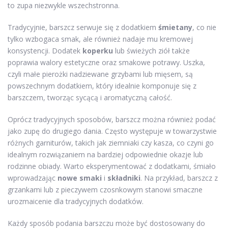
to zupa niezwykle wszechstronna.
Tradycyjnie, barszcz serwuje się z dodatkiem
śmietany
, co nie
tylko wzbogaca smak, ale również nadaje mu kremowej
konsystencji. Dodatek
koperku
lub świeżych ziół także
poprawia walory estetyczne oraz smakowe potrawy. Uszka,
czyli małe pierożki nadziewane grzybami lub mięsem, są
powszechnym dodatkiem, który idealnie komponuje się z
barszczem, tworząc sycącą i aromatyczną całość.
Oprócz tradycyjnych sposobów, barszcz można również podać
jako zupę do drugiego dania. Często występuje w towarzystwie
różnych garniturów, takich jak ziemniaki czy kasza, co czyni go
idealnym rozwiązaniem na bardziej odpowiednie okazje lub
rodzinne obiady. Warto eksperymentować z dodatkami, śmiało
wprowadzając
nowe smaki
i
składniki
. Na przykład, barszcz z
grzankami lub z pieczywem czosnkowym stanowi smaczne
urozmaicenie dla tradycyjnych dodatków.
Każdy sposób podania barszczu może być dostosowany do