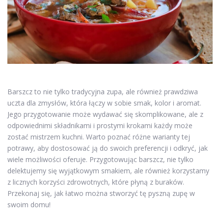
Barszcz to nie tylko tradycyjna zupa, ale również prawdziwa
uczta dla zmysłów, która łączy w sobie smak, kolor i aromat.
Jego przygotowanie może wydawać się skomplikowane, ale z
odpowiednimi składnikami i prostymi krokami każdy może
zostać mistrzem kuchni. Warto poznać różne warianty tej
potrawy, aby dostosować ją do swoich preferencji i odkryć, jak
wiele możliwości oferuje. Przygotowując barszcz, nie tylko
delektujemy się wyjątkowym smakiem, ale również korzystamy
z licznych korzyści zdrowotnych, które płyną z buraków.
Przekonaj się, jak łatwo można stworzyć tę pyszną zupę w
swoim domu!