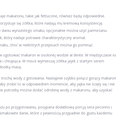
dzaje makaronu, takie jak fettuccine, również będą odpowiednie.
rzystuje się żółtka, które nadają mu kremową konsystencję.
je daniu wyrazistego smaku; opcjonalnie można użyć parmezanu.
, który nadaje potrawie charakterystyczny aromat.
maku, choć w niektórych przepisach można go pominąć.
erw ugotować makaron w osolonej wodzie al dente. W międzyczasie n
ta i chrupiąca. W misce wymieszaj żółtka jajek z startym serem
dnolitą masę.
 trochę wody z gotowania. Następnie szybko połącz gorący makaro
by zrobić to w odpowiednim momencie, aby jajka nie ścięły się i nie
azie potrzeby można dodać odrobinę wody z makaronu, aby uzyskać
azu po przygotowaniu, posypana dodatkową porcją sera pecorino i
 smakowite danie, które z pewnością przypadnie do gustu każdemu