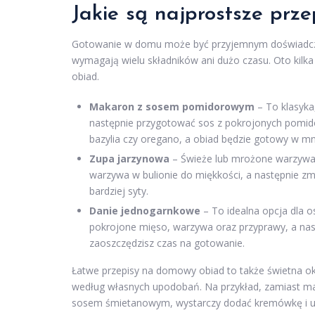
Jakie są najprostsze prz
Gotowanie w domu może być przyjemnym doświadczeni
wymagają wielu składników ani dużo czasu. Oto kilk
obiad.
Makaron z sosem pomidorowym
– To klasyka
następnie przygotować sos z pokrojonych pomidor
bazylia czy oregano, a obiad będzie gotowy w mni
Zupa jarzynowa
– Świeże lub mrożone warzywa, 
warzywa w bulionie do miękkości, a następnie zm
bardziej syty.
Danie jednogarnkowe
– To idealna opcja dla o
pokrojone mięso, warzywa oraz przyprawy, a nast
zaoszczędzisz czas na gotowanie.
Łatwe przepisy na domowy obiad to także świetna o
według własnych upodobań. Na przykład, zamiast
sosem śmietanowym, wystarczy dodać kremówkę i 