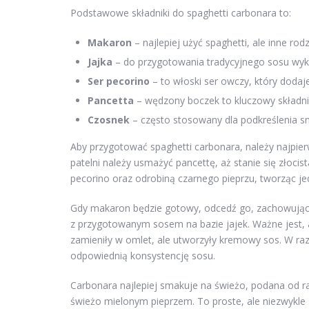
Podstawowe składniki do spaghetti carbonara to:
Makaron
– najlepiej użyć spaghetti, ale inne ro
Jajka
– do przygotowania tradycyjnego sosu wyko
Ser pecorino
– to włoski ser owczy, który doda
Pancetta
– wędzony boczek to kluczowy składnik
Czosnek
– często stosowany dla podkreślenia s
Aby przygotować spaghetti carbonara, należy najpi
patelni należy usmażyć pancettę, aż stanie się złocis
pecorino oraz odrobiną czarnego pieprzu, tworząc je
Gdy makaron będzie gotowy, odcedź go, zachowując
z przygotowanym sosem na bazie jajek. Ważne jest, a
zamieniły w omlet, ale utworzyły kremowy sos. W r
odpowiednią konsystencję sosu.
Carbonara najlepiej smakuje na świeżo, podana od r
świeżo mielonym pieprzem. To proste, ale niezwykle