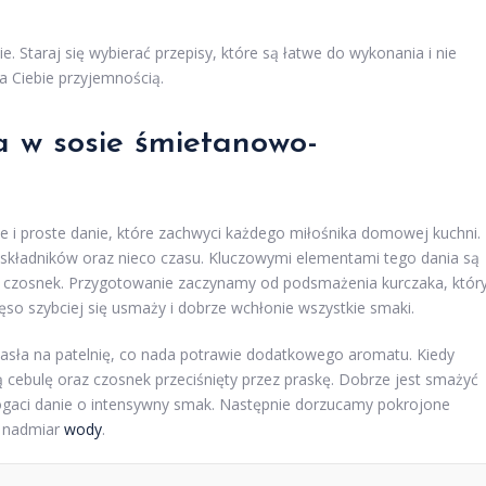
. Staraj się wybierać przepisy, które są łatwe do wykonania i nie
a Ciebie przyjemnością.
a w sosie śmietanowo-
 i proste danie, które zachwyci każdego miłośnika domowej kuchni.
h składników oraz nieco czasu. Kluczowymi elementami tego dania są
la i czosnek. Przygotowanie zaczynamy od podsmażenia kurczaka, któr
ięso szybciej się usmaży i dobrze wchłonie wszystkie smaki.
asła na patelnię, co nada potrawie dodatkowego aromatu. Kiedy
 cebulę oraz czosnek przeciśnięty przez praskę. Dobrze jest smażyć
wzbogaci danie o intensywny smak. Następnie dorzucamy pokrojone
ą nadmiar
wody
.