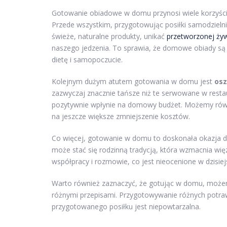
Gotowanie obiadowe w domu przynosi wiele korzyści, 
Przede wszystkim, przygotowując posiłki samodziel
świeże, naturalne produkty, unikać
przetworzonej ży
naszego jedzenia. To sprawia, że domowe obiady są 
dietę i samopoczucie.
Kolejnym dużym atutem gotowania w domu jest
osz
zazwyczaj znacznie tańsze niż te serwowane w rest
pozytywnie wpłynie na domowy budżet. Możemy równi
na jeszcze większe zmniejszenie kosztów.
Co więcej, gotowanie w domu to doskonała okazja 
może stać się rodzinną tradycją, która wzmacnia wię
współpracy i rozmowie, co jest nieocenione w dzisie
Warto również zaznaczyć, że gotując w domu, możem
różnymi przepisami. Przygotowywanie różnych potra
przygotowanego posiłku jest niepowtarzalna.