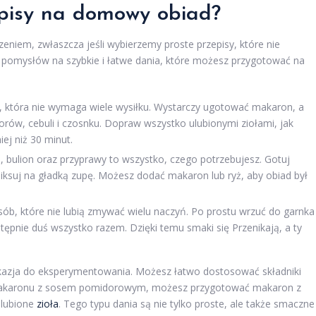
episy na domowy obiad?
em, zwłaszcza jeśli wybierzemy proste przepisy, które nie
a pomysłów na szybkie i łatwe dania, które możesz przygotować na
, która nie wymaga wiele wysiłku. Wystarczy ugotować makaron, a
ów, cebuli i czosnku. Dopraw wszystko ulubionymi ziołami, jak
ej niż 30 minut.
bulion oraz przyprawy to wszystko, czego potrzebujesz. Gotuj
iksuj na gładką zupę. Możesz dodać makaron lub ryż, aby obiad był
sób, które nie lubią zmywać wielu naczyń. Po prostu wrzuć do garnka
ępnie duś wszystko razem. Dzięki temu smaki się Przenikają, a ty
kazja do eksperymentowania. Możesz łatwo dostosować składniki
 makaronu z sosem pomidorowym, możesz przygotować makaron z
ulubione
zioła
. Tego typu dania są nie tylko proste, ale także smaczne 