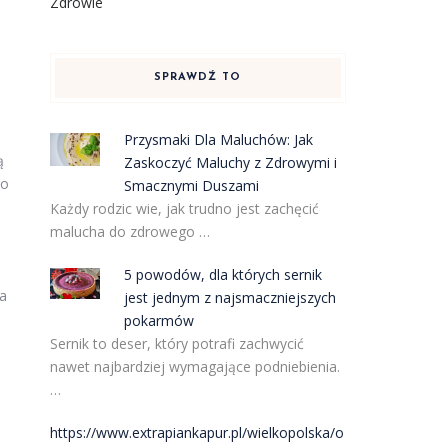
Zdrowie
SPRAWDŹ TO
Przysmaki Dla Maluchów: Jak
ą
Zaskoczyć Maluchy z Zdrowymi i
co
Smacznymi Duszami
Każdy rodzic wie, jak trudno jest zachęcić
malucha do zdrowego …
5 powodów, dla których sernik
ja
jest jednym z najsmaczniejszych
pokarmów
Sernik to deser, który potrafi zachwycić
nawet najbardziej wymagające podniebienia.
…
https://www.extrapiankapur.pl/wielkopolska/o