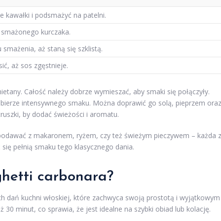
e kawałki i podsmażyć na patelni.
o smażonego kurczaka.
smażenia, aż staną się szklistą.
sić, aż sos zgęstnieje.
ietany. Całość należy dobrze wymieszać, aby smaki się połączyły.
 nabierze intensywnego smaku. Można doprawić go solą, pieprzem ora
truszki, by dodać świeżości i aromatu.
odawać z makaronem, ryżem, czy też świeżym pieczywem – każda 
ć się pełnią smaku tego klasycznego dania.
ghetti carbonara?
ych dań kuchni włoskiej, które zachwyca swoją prostotą i wyjątkowym
30 minut, co sprawia, że jest idealne na szybki obiad lub kolację.