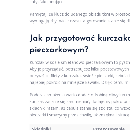
satysfakcjonujące.
Pamiętaj, że klucz do udanego obiadu tkwi w prostocie
wymagają zbyt wiele czasu, a gotowanie stanie się dl
Jak przygotować kurczak
pieczarkowym?
Kurczak w sosie śmietanowo-pieczarkowym to pyszne
Aby je przyrządzić, potrzebujesz kilku podstawowyc
oczywiście filety z kurczaka, świeże pieczarki, cebu
najlepiej pokroić na mniejsze kawałki. Dzięki temu m
Podczas smażenia warto dodać odrobinę oliwy lub m
kurczak zacznie się zarumieniać, dodajemy pokrojoną
składniki razem, aż cebula stanie się szklista, co 
pieczarki i smażymy przez chwilę, aż zmiękną i strac
Składniki
Przygotowanie