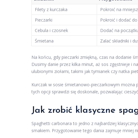
Filety z kurczaka
Pokroić na mniejsz
Pieczarki
Pokroić i dodać d
Cebula i czosnek
Dodać na początku 
Śmietana
Zalać składniki i du
Na końcu, gdy pieczarki zmiękną, czas na dodanie śm
Dusimy danie przez kilka minut, aż sos zgęstnieje i
ulubionymi ziołami, takimi jak tymianek czy natka pie
Kurczak w sosie śmietanowo-pieczarkowym można p
tych opcji sprawdzi się doskonale, pozwalając cieszy
Jak zrobić klasyczne spa
Spaghetti carbonara to jedno z najbardziej klasyczn
smakiem. Przygotowanie tego dania zajmuje mniej niż 