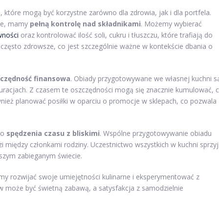
które mogą być korzystne zarówno dla zdrowia, jak i dla portfela.
nie, mamy
pełną kontrolę nad składnikami
. Możemy wybierać
wności
oraz kontrolować ilość soli, cukru i tłuszczu, które trafiają do
często zdrowsze, co jest szczególnie ważne w kontekście dbania o
czędność finansowa
. Obiady przygotowywane we własnej kuchni s
auracjach. Z czasem te oszczędności mogą się znacznie kumulować, 
eż planować posiłki w oparciu o promocje w sklepach, co pozwala
do
spędzenia czasu z bliskimi
. Wspólne przygotowywanie obiadu
zi między członkami rodziny. Uczestnictwo wszystkich w kuchni sprzy
jszym zabieganym świecie.
y rozwijać swoje umiejętności kulinarne i eksperymentować z
w może być świetną zabawą, a satysfakcja z samodzielnie