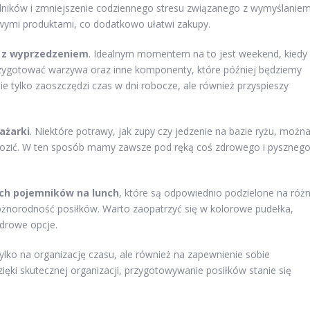
dników i zmniejszenie codziennego stresu związanego z wymyślanie
wymi produktami, co dodatkowo ułatwi zakupy.
 z wyprzedzeniem
. Idealnym momentem na to jest weekend, kiedy
zygotować warzywa oraz inne komponenty, które później będziemy
ie tylko zaoszczędzi czas w dni robocze, ale również przyspieszy
ażarki
. Niektóre potrawy, jak zupy czy jedzenie na bazie ryżu, możn
rozić. W ten sposób mamy zawsze pod ręką coś zdrowego i pysznego
ch pojemników na lunch
, które są odpowiednio podzielone na róż
 różnorodność posiłków. Warto zaopatrzyć się w kolorowe pudełka,
zdrowe opcje.
ylko na organizację czasu, ale również na zapewnienie sobie
ęki skutecznej organizacji, przygotowywanie posiłków stanie się