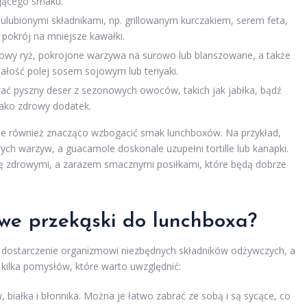
ającego smaku.
ę ulubionymi składnikami, np. grillowanym kurczakiem, serem feta,
pokrój na mniejsze kawałki.
owy ryż, pokrojone warzywa na surowo lub blanszowane, a także
 Całość polej sosem sojowym lub teriyaki.
ć pyszny deser z sezonowych owoców, takich jak jabłka, bądź
jako zdrowy dodatek.
 również znacząco wzbogacić smak lunchboxów. Na przykład,
ch warzyw, a guacamole doskonale uzupełni tortille lub kanapki.
ię zdrowymi, a zarazem smacznymi posiłkami, które będą dobrze
owe przekąski do lunchboxa?
a dostarczenie organizmowi niezbędnych składników odżywczych, a
 kilka pomysłów, które warto uwzględnić:
białka i błonnika. Można je łatwo zabrać ze sobą i są sycące, co