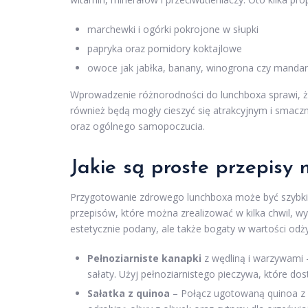
marchewki i ogórki pokrojone w słupki
papryka oraz pomidory koktajlowe
owoce jak jabłka, banany, winogrona czy mandar
Wprowadzenie różnorodności do lunchboxa sprawi, że 
również będą mogły cieszyć się atrakcyjnym i smaczn
oraz ogólnego samopoczucia.
Jakie są proste przepisy
Przygotowanie zdrowego lunchboxa może być szybkie
przepisów, które można zrealizować w kilka chwil, wyk
estetycznie podany, ale także bogaty w wartości odż
Pełnoziarniste kanapki
z wędliną i warzywami –
sałaty. Użyj pełnoziarnistego pieczywa, które dos
Sałatka z quinoa
– Połącz ugotowaną quinoa z 