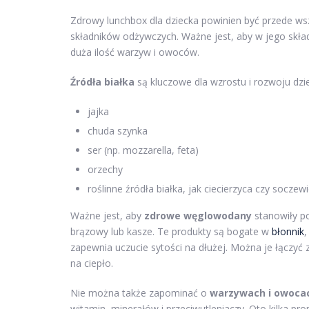
Zdrowy lunchbox dla dziecka powinien być przede w
składników odżywczych. Ważne jest, aby w jego skła
duża ilość warzyw i owoców.
Źródła białka
są kluczowe dla wzrostu i rozwoju dz
jajka
chuda szynka
ser (np. mozzarella, feta)
orzechy
roślinne źródła białka, jak ciecierzyca czy soczew
Ważne jest, aby
zdrowe węglowodany
stanowiły po
brązowy lub kasze. Te produkty są bogate w
błonnik
zapewnia uczucie sytości na dłużej. Można je łączyć 
na ciepło.
Nie można także zapominać o
warzywach i owoca
witamin, minerałów i przeciwutleniaczy. Oto kilka pr