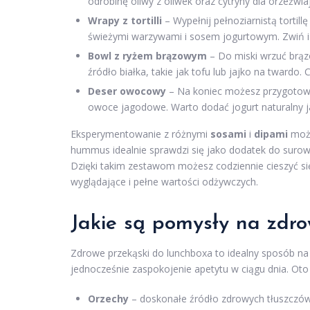
odrobinę oliwy z oliwek oraz cytryny dla orzeźwi
Wrapy z tortilli
– Wypełnij pełnoziarnistą tortill
świeżymi warzywami i sosem jogurtowym. Zwiń i 
Bowl z ryżem brązowym
– Do miski wrzuć brąz
źródło białka, takie jak tofu lub jajko na twardo.
Deser owocowy
– Na koniec możesz przygotowa
owoce jagodowe. Warto dodać jogurt naturalny 
Eksperymentowanie z różnymi
sosami
i
dipami
może
hummus idealnie sprawdzi się jako dodatek do surowy
Dzięki takim zestawom możesz codziennie cieszyć s
wyglądające i pełne wartości odżywczych.
Jakie są pomysły na zdr
Zdrowe przekąski do lunchboxa to idealny sposób n
jednocześnie zaspokojenie apetytu w ciągu dnia. Oto
Orzechy
– doskonałe źródło zdrowych tłuszczów, 