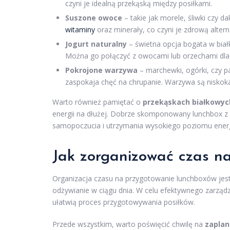
czyni je idealną przekąską między posiłkami.
Suszone owoce
– takie jak morele, śliwki czy da
witaminy
oraz minerały, co czyni je zdrową altern
Jogurt naturalny
– świetna opcja bogata w białk
Można go połączyć z owocami lub orzechami dla
Pokrojone warzywa
– marchewki, ogórki, czy 
zaspokaja chęć na chrupanie. Warzywa są niskoka
Warto również pamiętać o
przekąskach białkowyc
energii na dłużej. Dobrze skomponowany lunchbox z
samopoczucia i utrzymania wysokiego poziomu energi
Jak zorganizować czas n
Organizacja czasu na przygotowanie lunchboxów je
odżywianie w ciągu dnia. W celu efektywnego zarząd
ułatwią proces przygotowywania posiłków.
Przede wszystkim, warto poświęcić chwilę na
zaplan