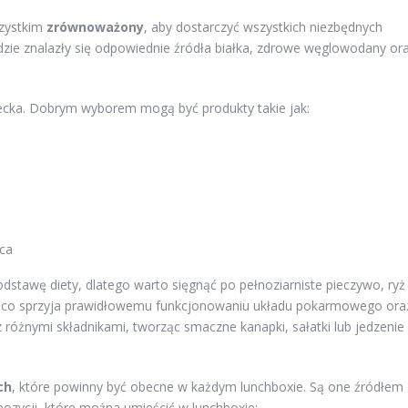
szystkim
zrównoważony
, aby dostarczyć wszystkich niezbędnych
dzie znalazły się odpowiednie źródła białka, zdrowe węglowodany or
iecka. Dobrym wyborem mogą być produkty takie jak:
ica
dstawę diety, dlatego warto sięgnąć po pełnoziarniste pieczywo, ryż
, co sprzyja prawidłowemu funkcjonowaniu układu pokarmowego ora
z różnymi składnikami, tworząc smaczne kanapki, sałatki lub jedzenie
ch
, które powinny być obecne w każdym lunchboxie. Są one źródłem
opozycji, które można umieścić w lunchboxie: