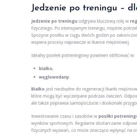
Jedzenie po treningu – d
Jedzenie po treningu
odgrywa kluczową rolę w
re
fizycznego. Po intensywnym treningu, mięśnie potrze
Spożycie posiłku w ciągu dwóch godzin po zakończo
wspiera procesy naprawcze w tkance mięśniowej.
Idealny posiłek potreningowy powinien obfitować w:
białko
,
węglowodany
.
Białko
jest niezbędne do regeneracji tkanki mięśnio
które mogą być wyczerpane podczas ćwiczeń. Odpowie
ale także poprawia samopoczucie i doskonale przyg
Inwestowanie czasu i zasobów w
posiłki potrenin
wyników sportowych. Regularne dostarczanie odpowie
fizycznych wyzwań, co może znacząco wpłynąć na osi