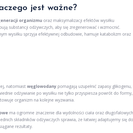
laczego jest ważne?
generacji organizmu
oraz maksymalizacji efektów wysiłku
bują substancji odżywczych, aby się zregenerować i wzmocnić.
nym wysiłku sprzyja efektywnej odbudowie, hamuje katabolizm oraz
wej, natomiast
węglowodany
pomagają uzupełnić zapasy glikogenu,
dnie odżywianie po wysiłku nie tylko przyspiesza powrót do formy,
otowuje organizm na kolejne wyzwania.
gowe
ma ogromne znaczenie dla wydolności ciała oraz długofalowyc
dnich składników odżywczych sprawia, że łatwiej adaptujemy się d
ągane rezultaty.