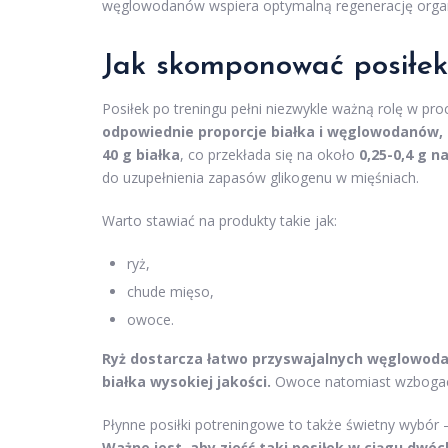
węglowodanów wspiera optymalną regenerację organi
Jak skomponować posiłek
Posiłek po treningu pełni niezwykle ważną rolę w pro
odpowiednie proporcje białka i węglowodanów, 
40 g białka
, co przekłada się na około
0,25-0,4 g n
do uzupełnienia zapasów glikogenu w mięśniach.
Warto stawiać na produkty takie jak:
ryż,
chude mięso,
owoce.
Ryż dostarcza łatwo przyswajalnych węglowoda
białka wysokiej jakości.
Owoce natomiast wzbogacaj
Płynne posiłki potreningowe to także świetny wybór –
Ważne jest, aby zjeść taki posiłek w ciągu dwó