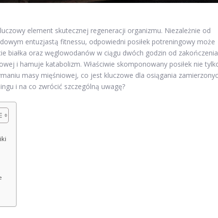
kluczowy element skutecznej regeneracji organizmu. Niezależnie od
dowym entuzjastą fitnessu, odpowiedni posiłek potreningowy może
cie białka oraz węglowodanów w ciągu dwóch godzin od zakończenia
owej i hamuje katabolizm. Właściwie skomponowany posiłek nie tylk
ymaniu masy mięśniowej, co jest kluczowe dla osiągania zamierzony
ingu i na co zwrócić szczególną uwagę?
iki
e