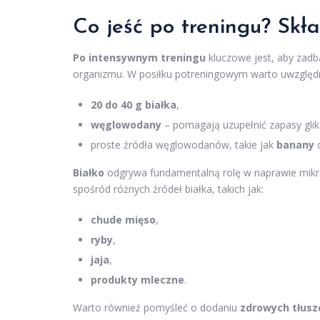
Co jeść po treningu? Skł
Po intensywnym treningu
kluczowe jest, aby zadb
organizmu. W posiłku potreningowym warto uwzględn
20 do 40 g białka
,
węglowodany
– pomagają uzupełnić zapasy gli
proste źródła węglowodanów, takie jak
banany
Białko
odgrywa fundamentalną rolę w naprawie mik
spośród różnych źródeł białka, takich jak:
chude mięso
,
ryby
,
jaja
,
produkty mleczne
.
Warto również pomyśleć o dodaniu
zdrowych tłus