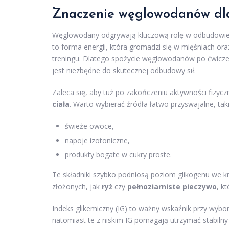
Znaczenie węglowodanów
dl
Węglowodany odgrywają kluczową rolę w odbudowie 
to forma energii, która gromadzi się w mięśniach or
treningu. Dlatego spożycie węglowodanów po ćwiczenia
jest niezbędne do skutecznej odbudowy sił.
Zaleca się, aby tuż po zakończeniu aktywności fizycz
ciała
. Warto wybierać źródła łatwo przyswajalne, taki
świeże owoce,
napoje izotoniczne,
produkty bogate w cukry proste.
Te składniki szybko podniosą poziom glikogenu we k
złożonych, jak
ryż
czy
pełnoziarniste pieczywo
, k
Indeks glikemiczny (IG) to ważny wskaźnik przy wybor
natomiast te z niskim IG pomagają utrzymać stabil