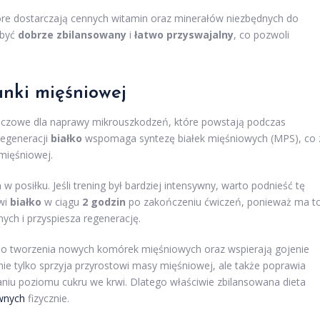
tóre dostarczają cennych witamin oraz minerałów niezbędnych do
 być
dobrze zbilansowany
i
łatwo przyswajalny
, co pozwoli
anki mięśniowej
 kluczowe dla naprawy mikrouszkodzeń, które powstają podczas
regeneracji
białko
wspomaga syntezę białek mięśniowych (MPS), co 
mięśniowej.
a
w posiłku. Jeśli trening był bardziej intensywny, warto podnieść tę
owi
białko
w ciągu
2 godzin
po zakończeniu ćwiczeń, ponieważ ma t
ch i przyspiesza regenerację.
o tworzenia nowych komórek mięśniowych oraz wspierają gojenie
ie tylko sprzyja przyrostowi masy mięśniowej, ale także poprawia
iu poziomu cukru we krwi. Dlatego właściwie zbilansowana dieta
wnych
fizycznie.