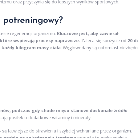
zmu oraz przyczynia się do lepszych wyników sportowych.
 potreningowy?
cesie regeneracji organizmu.
Kluczowe jest, aby zawierał
które wspierają procesy naprawcze.
Zaleca się spożycie od
20 d
a każdy kilogram masy ciała
. Węglowodany są natomiast niezbędn
nów, podczas gdy chude mięso stanowi doskonałe źródło
ą posiłek o dodatkowe witaminy i minerały.
 są łatwiejsze do strawienia i szybciej wchłaniane przez organizm.
ch godzin po zakończeniu treningu;
pomoże to maksymalnie