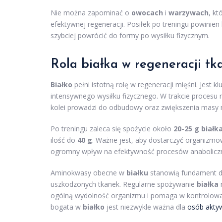
Nie można zapominać o
owocach
i
warzywach
, k
efektywnej regeneracji. Posiłek po treningu powinien
szybciej powrócić do formy po wysiłku fizycznym.
Rola białka w regeneracji tk
Białko
pełni istotną rolę w regeneracji mięśni. Jest
intensywnego wysiłku fizycznego. W trakcie procesu 
kolei prowadzi do odbudowy oraz zwiększenia masy 
Po treningu zaleca się spożycie około
20-25 g białk
ilość do
40 g
. Ważne jest, aby dostarczyć organizm
ogromny wpływ na efektywność procesów anaboliczny
Aminokwasy obecne w
białku
stanowią fundament d
uszkodzonych tkanek. Regularne spożywanie
białka
n
ogólną wydolność organizmu i pomaga w kontrolowan
bogata w
białko
jest niezwykle ważna dla
osób akty