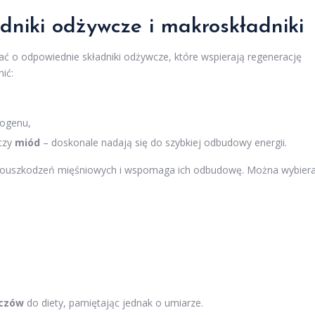
adniki odżywcze i makroskładniki
ać o odpowiednie składniki odżywcze, które wspierają regenerację
ić:
kogenu,
czy
miód
– doskonale nadają się do szybkiej odbudowy energii.
rouszkodzeń mięśniowych i wspomaga ich odbudowę. Można wybier
zczów
do diety, pamiętając jednak o umiarze.