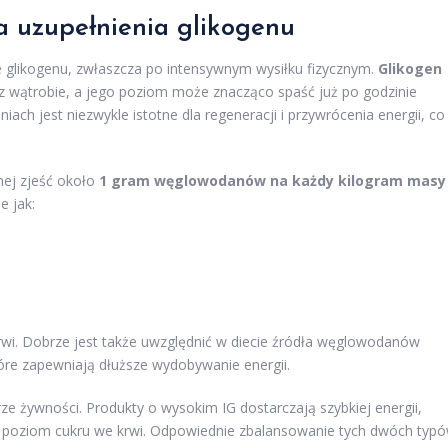
a uzupełnienia glikogenu
glikogenu, zwłaszcza po intensywnym wysiłku fizycznym.
Glikogen
az wątrobie, a jego poziom może znacząco spaść już po godzinie
ch jest niezwykle istotne dla regeneracji i przywrócenia energii, co
nej zjeść około
1 gram węglowodanów na każdy kilogram masy
e jak:
rwi. Dobrze jest także uwzględnić w diecie źródła węglowodanów
tóre zapewniają dłuższe wydobywanie energii.
ze żywności. Produkty o wysokim IG dostarczają szybkiej energii,
ny poziom cukru we krwi. Odpowiednie zbalansowanie tych dwóch typ