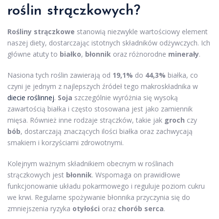
roślin strączkowych?
Rośliny strączkowe
stanowią niezwykle wartościowy element
naszej diety, dostarczając istotnych składników odżywczych. Ich
główne atuty to
białko
,
błonnik
oraz różnorodne
minerały
.
Nasiona tych roślin zawierają od
19,1%
do
44,3%
białka, co
czyni je jednym z najlepszych źródeł tego makroskładnika w
diecie roślinnej
.
Soja
szczególnie wyróżnia się wysoką
zawartością białka i często stosowana jest jako zamiennik
mięsa. Również inne rodzaje strączków, takie jak
groch
czy
bób
, dostarczają znaczących ilości białka oraz zachwycają
smakiem i korzyściami zdrowotnymi.
Kolejnym ważnym składnikiem obecnym w roślinach
strączkowych jest
błonnik
. Wspomaga on prawidłowe
funkcjonowanie układu pokarmowego i reguluje poziom cukru
we krwi. Regularne spożywanie błonnika przyczynia się do
zmniejszenia ryzyka
otyłości
oraz
chorób serca
.