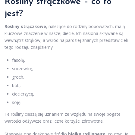
Rośliny strączkowe – co to
jest?
Rośliny strączkowe
, należące do rodziny bobowatych, mają
kluczowe znaczenie w naszej diecie. Ich nasiona skrywane są
wewnątrz strąków, a wśród najbardziej znanych przedstawicieli
tego rodzaju znajdziemy:
fasolę,
soczewicę,
groch,
bób,
ciecierzycę,
soję.
Te rośliny cieszą się uznaniem ze względu na swoje bogate
wartości odżywcze oraz liczne korzyści zdrowotne.
Stanowią one doskonałe źródło
białka roślinnego
, co czyni je