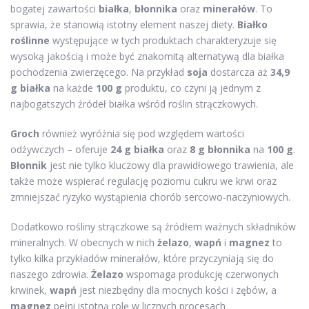
bogatej zawartości
białka
,
błonnika
oraz
minerałów
. To
sprawia, że stanowią istotny element naszej diety.
Białko
roślinne
występujące w tych produktach charakteryzuje się
wysoką jakością i może być znakomitą alternatywą dla białka
pochodzenia zwierzęcego. Na przykład
soja
dostarcza aż
34,9
g białka
na każde
100 g
produktu, co czyni ją jednym z
najbogatszych źródeł białka wśród roślin strączkowych.
Groch
również wyróżnia się pod względem wartości
odżywczych – oferuje
24 g białka
oraz
8 g błonnika
na
100 g
.
Błonnik
jest nie tylko kluczowy dla prawidłowego trawienia, ale
także może wspierać regulację poziomu cukru we krwi oraz
zmniejszać ryzyko wystąpienia chorób sercowo-naczyniowych.
Dodatkowo rośliny strączkowe są źródłem ważnych składników
mineralnych. W obecnych w nich
żelazo
,
wapń
i
magnez
to
tylko kilka przykładów minerałów, które przyczyniają się do
naszego zdrowia.
Żelazo
wspomaga produkcję czerwonych
krwinek,
wapń
jest niezbędny dla mocnych kości i zębów, a
magnez
pełni istotną rolę w licznych procesach