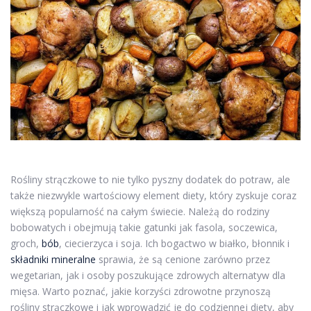
Rośliny strączkowe to nie tylko pyszny dodatek do potraw, ale
także niezwykle wartościowy element diety, który zyskuje coraz
większą popularność na całym świecie. Należą do rodziny
bobowatych i obejmują takie gatunki jak fasola, soczewica,
groch,
bób
, ciecierzyca i soja. Ich bogactwo w białko, błonnik i
składniki mineralne
sprawia, że są cenione zarówno przez
wegetarian, jak i osoby poszukujące zdrowych alternatyw dla
mięsa. Warto poznać, jakie korzyści zdrowotne przynoszą
rośliny strączkowe i jak wprowadzić je do codziennej diety, aby