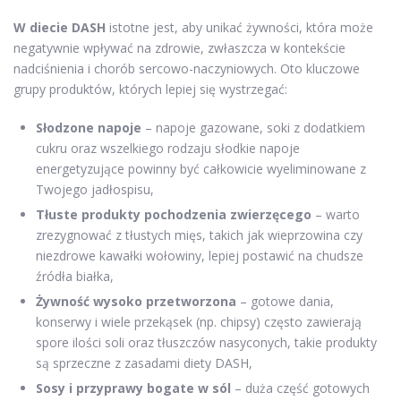
W diecie DASH
istotne jest, aby unikać żywności, która może
negatywnie wpływać na zdrowie, zwłaszcza w kontekście
nadciśnienia i chorób sercowo-naczyniowych. Oto kluczowe
grupy produktów, których lepiej się wystrzegać:
Słodzone napoje
– napoje gazowane, soki z dodatkiem
cukru oraz wszelkiego rodzaju słodkie napoje
energetyzujące powinny być całkowicie wyeliminowane z
Twojego jadłospisu,
Tłuste produkty pochodzenia zwierzęcego
– warto
zrezygnować z tłustych mięs, takich jak wieprzowina czy
niezdrowe kawałki wołowiny, lepiej postawić na chudsze
źródła białka,
Żywność wysoko przetworzona
– gotowe dania,
konserwy i wiele przekąsek (np. chipsy) często zawierają
spore ilości soli oraz tłuszczów nasyconych, takie produkty
są sprzeczne z zasadami diety DASH,
Sosy i przyprawy bogate w sól
– duża część gotowych