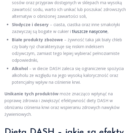
sosów oraz przypraw dostępnych w sklepach ma wysoką
zawartość sodu, warto ich unikać lub poszukać zdrowszych
alternatyw o obniżonej zawartości soli,
Słodycze i desery
– ciasta, ciastka oraz inne smakołyki
zazwyczaj są bogate w cukier i
tłuszcze nasycone
,
Białe produkty zbożowe
– żywność taka jak biały chleb
czy biały ryż charakteryzuje się niskim indeksem
odżywczym, zamiast tego lepiej wybierać pełnoziarniste
odpowiedniki,
Alkohol
– w diecie DASH zaleca się ograniczenie spożycia
alkoholu ze względu na jego wysoką kaloryczność oraz
potencjalny wpływ na ciśnienie krwi.
Unikanie tych produktów
może znacząco wpłynąć na
poprawę zdrowia i zwiększyć efektywność diety DASH w
obniżaniu ciśnienia krwi oraz wspieraniu zdrowych nawyków
żywieniowych.
Dieta DASH – jakie są efekty