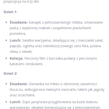
propozycja na trzy dni:
Dzień 1:
Śniadanie:
Kanapki z pełnoziarnistego chleba, smarowane
pastą z wędzonej makreli i uzupełnione plasterkami
pomidora,
Lunch:
Sałatka warzywna, składająca się z mieszanki sałat,
papryki, ogórka oraz niskotłuszczowego sera feta, polana
oliwą z oliwek,
Kolacja:
Pieczony filet z kurczaka podany z pieczonymi
batatami i brokułami.
Dzień 2:
Śniadanie:
Owsianka na mleku o obniżonej zawartości
tłuszczu, wzbogacona świeżymi owocami, takimi jak jagody
oraz orzechami,
Lunch:
Zupa jarzynowa przygotowana na bazie bulionu
warzywnego, idealnie komponująca się z pełnoziarnistym