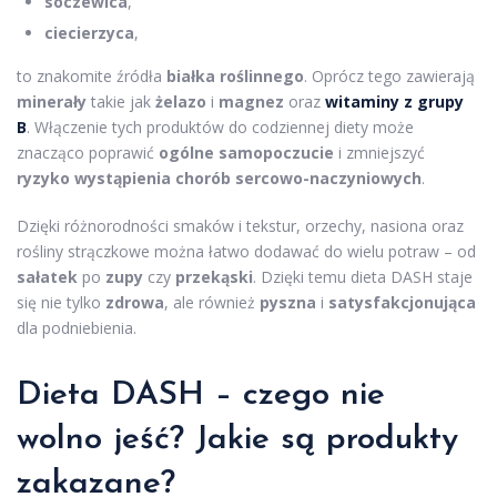
soczewica
,
ciecierzyca
,
to znakomite źródła
białka roślinnego
. Oprócz tego zawierają
minerały
takie jak
żelazo
i
magnez
oraz
witaminy z grupy
B
. Włączenie tych produktów do codziennej diety może
znacząco poprawić
ogólne samopoczucie
i zmniejszyć
ryzyko wystąpienia chorób sercowo-naczyniowych
.
Dzięki różnorodności smaków i tekstur, orzechy, nasiona oraz
rośliny strączkowe można łatwo dodawać do wielu potraw – od
sałatek
po
zupy
czy
przekąski
. Dzięki temu dieta DASH staje
się nie tylko
zdrowa
, ale również
pyszna
i
satysfakcjonująca
dla podniebienia.
Dieta DASH – czego nie
wolno jeść? Jakie są produkty
zakazane?