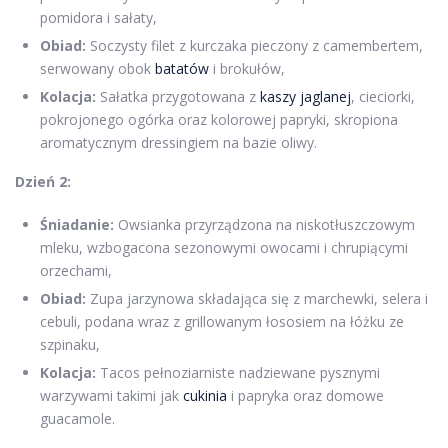
pomidora i sałaty,
Obiad:
Soczysty filet z kurczaka pieczony z camembertem,
serwowany obok
batatów
i brokułów,
Kolacja:
Sałatka przygotowana z
kaszy jaglanej
, cieciorki,
pokrojonego ogórka oraz kolorowej papryki, skropiona
aromatycznym dressingiem na bazie oliwy.
Dzień 2:
Śniadanie:
Owsianka przyrządzona na niskotłuszczowym
mleku, wzbogacona sezonowymi owocami i chrupiącymi
orzechami,
Obiad:
Zupa jarzynowa składająca się z marchewki, selera i
cebuli, podana wraz z grillowanym łososiem na łóżku ze
szpinaku,
Kolacja:
Tacos pełnoziarniste nadziewane pysznymi
warzywami takimi jak
cukinia
i papryka oraz domowe
guacamole.