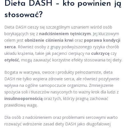
Dieta DASH – kto powinien ją
stosować?
Dieta DASH cieszy się szczególnym uznaniem wśród osób
borykających się z
nadciśnieniem tętniczym
. Jej kluczowym
celem jest
obniżenie ciśnienia krwi
oraz
poprawa kondycji
serca
. Również osoby z grupy podwyższonego ryzyka chorób
układu krążenia, takie jak pacjenci cierpiący na
cukrzycę
czy
otyłość
, mogą zauważyć korzystne efekty stosowania tej diety.
Bogata w warzywa, owoce i produkty pełnoziarniste, dieta
DASH nie tylko wspiera zdrowie serca, ale również pozytywnie
wpływa na ogólne samopoczucie organizmu. Zmniejszenie
spożycia soli i tłuszczów nasyconych to ważny krok dla ludzi z
insulinoopornością
oraz tych, którzy pragną zachować
prawidłową wagę.
Dla osób z nadciśnieniem oraz problemami sercowymi warto
rozważyć wdrożenie zasad diety DASH jako długofalowej