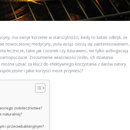
cyny, ma swoje korzenie w starożytności, kiedy to ludzie odkryli, że
dobie nowoczesnej medycyny, zioła wciąż cieszą się zainteresowaniem,
a lecznicze, takie jak czosnek czy dziurawiec, nie tylko wzbogacają
samopoczucie. Zrozumienie właściwości roślin, ich działania
 można uznać za klucz do efektywnego korzystania z darów natury.
współczesne i jakie korzyści może przynieść?
esnego ziołolecznictwa?
e naturalnej?
wym i przeciwbakteryjnym?