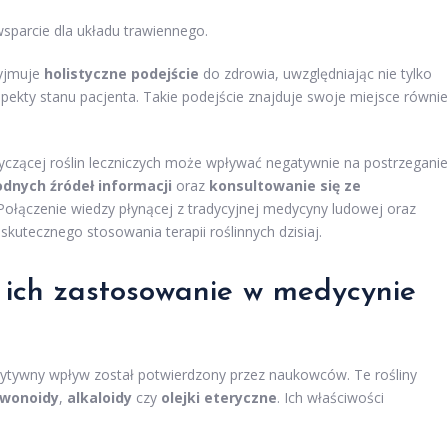
sparcie dla układu trawiennego.
zyjmuje
holistyczne podejście
do zdrowia, uwzględniając nie tylko
pekty stanu pacjenta. Takie podejście znajduje swoje miejsce równi
otyczącej roślin leczniczych może wpływać negatywnie na postrzeganie
dnych źródeł informacji
oraz
konsultowanie się ze
Połączenie wiedzy płynącej z tradycyjnej medycyny ludowej oraz
utecznego stosowania terapii roślinnych dzisiaj.
 i ich zastosowanie w medycynie
zytywny wpływ został potwierdzony przez naukowców. Te rośliny
awonoidy
,
alkaloidy
czy
olejki eteryczne
. Ich właściwości