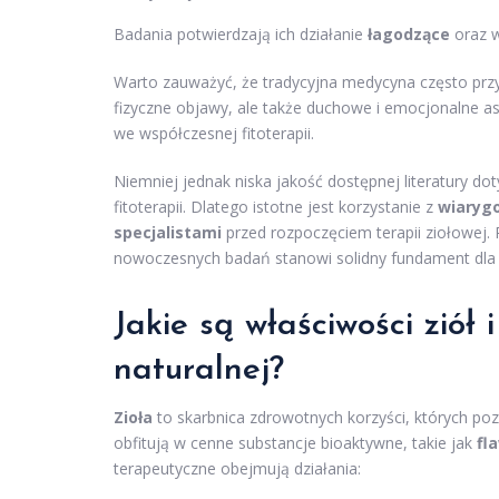
Badania potwierdzają ich działanie
łagodzące
oraz w
Warto zauważyć, że tradycyjna medycyna często pr
fizyczne objawy, ale także duchowe i emocjonalne as
we współczesnej fitoterapii.
Niemniej jednak niska jakość dostępnej literatury d
fitoterapii. Dlatego istotne jest korzystanie z
wiarygo
specjalistami
przed rozpoczęciem terapii ziołowej. 
nowoczesnych badań stanowi solidny fundament dla sk
Jakie są właściwości ziół
naturalnej?
Zioła
to skarbnica zdrowotnych korzyści, których po
obfitują w cenne substancje bioaktywne, takie jak
fl
terapeutyczne obejmują działania: