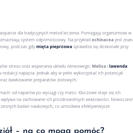
o wsparcie dla tradycyjnych metod leczenia. Pomagają organizmowi w
 wzmacniają system odpornościowy. Na przykład
echinacea
jest znan
iowy, podczas gdy
mięta pieprzowa
sprawdza się doskonale przy
wów stresu oraz wspierania układu nerwowego.
Melisa
i
lawenda
 redukcji napięcia. Jednak aby w pełni wykorzystać ich potencjał
 oraz dawkowanie preparatów ziołowych.
h: od naparów po wyciągi czy maści. Kluczowe staje się ich
o wpływa na zachowanie ich prozdrowotnych właściwości. Nowoczes
ółczesnych badań naukowych, co umożliwia efektywniejsze
 ziół – na co mogą pomóc?