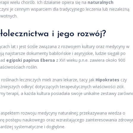
apii wielu chorób. Ich działanie opiera się na
naturalnych
czyni je cennym wsparciem dla tradycyjnego leczenia lub niezależną
owotnych.
łolecznictwa i jego rozwój?
cach lat i jest ściśle związana z rozwojem kultury oraz medycyny w
ją najstarsze dokumenty babilońskie i asyryjskie, ludzie sięgali po
kład
egipski papirus Ebersa
z XVI wieku p.n.e. zawiera około 900
łaściwościach roślin.
roślinach leczniczych mieli znani lekarze, tacy jak
Hipokrates
czy
óźniejszych odkryć dotyczących terapeutycznych właściwości ziół.
rmy terapii, a każda kultura posiadała swoje unikalne zestawy zarówn
aspektem rozwoju medycyny naturalnej; przekazywana wiedza o
iarę postępu naukowego oraz wzrastającego zainteresowania zdrow
bardziej systematyczne i dogłębne.