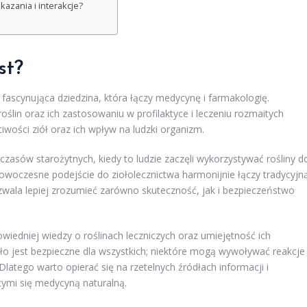
azania i interakcje?
st?
o fascynująca dziedzina, która łączy medycynę i farmakologię.
ślin oraz ich zastosowaniu w profilaktyce i leczeniu rozmaitych
wości ziół oraz ich wpływ na ludzki organizm.
a czasów starożytnych, kiedy to ludzie zaczęli wykorzystywać rośliny d
owoczesne podejście do ziołolecznictwa harmonijnie łączy tradycyjn
wala lepiej zrozumieć zarówno skuteczność, jak i bezpieczeństwo
wiedniej wiedzy o roślinach leczniczych oraz umiejętność ich
oło jest bezpieczne dla wszystkich; niektóre mogą wywoływać reakcje
 Dlatego warto opierać się na rzetelnych źródłach informacji i
cymi się medycyną naturalną.