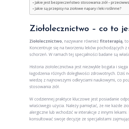
Jakie jest bezpieczeństwo stosowania ziół – przeciwwsk
Jakie są przepisy na ziołowe napary i leki roślinne?
Ziołolecznictwo – co to je
Ziołolecznictwo
, nazywane również
fitoterapią
, t
Koncentruje się na tworzeniu leków pochodzących z ro
schorzeń. W ramach tej specjalności badane są właści
Historia ziołolecznictwa jest niezwykle bogata i sięg
łagodzenia różnych dolegliwości zdrowotnych. Dziś n
wiedzę z najnowszymi odkryciami naukowymi, co poz
stosowania ziół.
W codziennej praktyce kluczowe jest posiadanie odpo
właściwego użycia. Należy pamiętać, że nie każde zi
alergiczne lub wchodzić w interakcje z innymi lekami.
konsultować swoje decyzje ze specjalistami zajmują