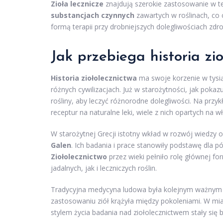
Zioła lecznicze
znajdują szerokie zastosowanie w ter
substancjach czynnych
zawartych w roślinach, co 
formą terapii przy drobniejszych dolegliwościach zdr
Jak przebiega historia zio
Historia ziołolecznictwa
ma swoje korzenie w tysią
różnych cywilizacjach. Już w starożytności, jak pokazu
rośliny, aby leczyć różnorodne dolegliwości. Na przy
receptur na naturalne leki, wiele z nich opartych na w
W starożytnej Grecji istotny wkład w rozwój wiedzy o 
Galen
. Ich badania i prace stanowiły podstawę dla p
Ziołolecznictwo
przez wieki pełniło rolę głównej fo
jadalnych, jak i leczniczych roślin.
Tradycyjna medycyna ludowa była kolejnym ważnym 
zastosowaniu ziół krążyła między pokoleniami. W m
stylem życia badania nad ziołolecznictwem stały się 