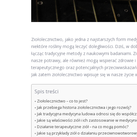
Ziołolecznictwo, jako jedna z najstarszych form medy
niektóre rośliny mogą leczyć dolegliwości. Dziś, w 
łącząc tradycyjne metody z naukowymi badaniami. Zioł
nasze potrawy, ale również mogą wspierać zdrowie i 
terapeutycznego oraz potencjalnych przeciwwskazań
Jak zatem ziołolecznictwo wpisuje się w nasze życie 
Spis treści
Ziołolecznictwo – co to jest?
Jak przebiega historia ziołolecznictwa i jego rozwój?
Jak tradycyjna medycyna ludowa odnosi się do współcz
Jakie są właściwości ziół i ich zastosowanie w medycyni
Działanie terapeutyczne ziół – na co mogą pomóc?
Jakie są przykłady ziół o działaniu przeciwnowotworo