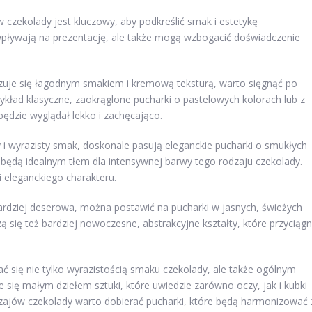
zekolady jest kluczowy, aby podkreślić smak i estetykę
wpływają na prezentację, ale także mogą wzbogacić doświadczenie
yzuje się łagodnym smakiem i kremową teksturą, warto sięgnąć po
zykład klasyczne, zaokrąglone pucharki o pastelowych kolorach lub z
będzie wyglądał lekko i zachęcająco.
 i wyrazisty smak, doskonale pasują eleganckie pucharki o smukłych
ra będą idealnym tłem dla intensywnej barwy tego rodzaju czekolady.
i eleganckiego charakteru.
 bardziej deserowa, można postawić na pucharki w jasnych, świeżych
 się też bardziej nowoczesne, abstrakcyjne kształty, które przyciąg
 się nie tylko wyrazistością smaku czekolady, ale także ogólnym
e się małym dziełem sztuki, które uwiedzie zarówno oczy, jak i kubki
zajów czekolady warto dobierać pucharki, które będą harmonizować 