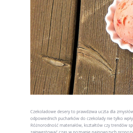
Czekoladowe desery to prawdziwa uczta dla zmysłów
odpowiednich pucharków do czekolady nie tylko wpływ
Różnorodność materiałów, kształtów czy trendów sp
zainwestować czas w poznanie najnowszych propozycji