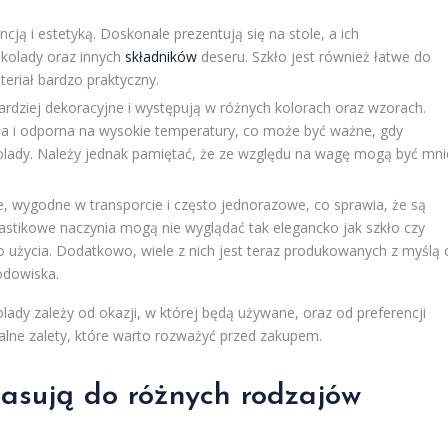
cją i estetyką. Doskonale prezentują się na stole, a ich
kolady oraz innych
składników
deseru. Szkło jest również łatwe do
teriał bardzo praktyczny.
rdziej dekoracyjne i występują w różnych kolorach oraz wzorach.
ała i odporna na wysokie temperatury, co może być ważne, gdy
olady. Należy jednak pamiętać, że ze względu na wagę mogą być mni
e, wygodne w transporcie i często jednorazowe, co sprawia, że są
lastikowe naczynia mogą nie wyglądać tak elegancko jak szkło czy
o użycia. Dodatkowo, wiele z nich jest teraz produkowanych z myślą 
rodowiska.
dy zależy od okazji, w której będą używane, oraz od preferencji
alne zalety, które warto rozważyć przed zakupem.
 pasują do różnych rodzajów