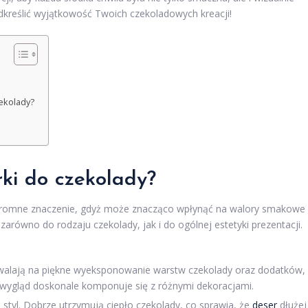
dkreślić wyjątkowość Twoich czekoladowych kreacji!
zekolady?
rki do czekolady?
romne znaczenie, gdyż może znacząco wpłynąć na walory smakowe 
arówno do rodzaju czekolady, jak i do ogólnej estetyki prezentacji.
walają na piękne wyeksponowanie warstw czekolady oraz dodatków,
ki wygląd doskonale komponuje się z różnymi dekoracjami.
 styl. Dobrze utrzymują ciepło czekolady, co sprawia, że
deser
dłużej