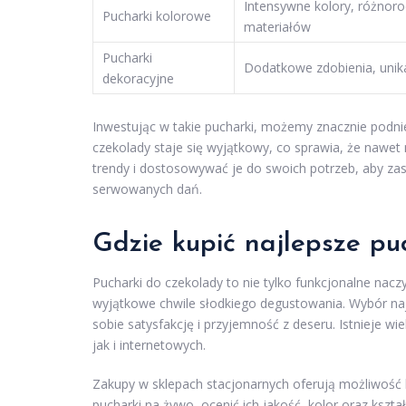
Intensywne kolory, różnor
Pucharki kolorowe
materiałów
Pucharki
Dodatkowe zdobienia, unik
dekoracyjne
Inwestując w takie pucharki, możemy znacznie podnie
czekolady staje się wyjątkowy, co sprawia, że nawet
trendy i dostosowywać je do swoich potrzeb, aby za
serwowanych dań.
Gdzie kupić najlepsze pu
Pucharki do czekolady to nie tylko funkcjonalne nac
wyjątkowe chwile słodkiego degustowania. Wybór na
sobie satysfakcję i przyjemność z deseru. Istnieje wi
jak i internetowych.
Zakupy w sklepach stacjonarnych oferują możliwość
pucharki na żywo, ocenić ich jakość, kolor oraz kszt