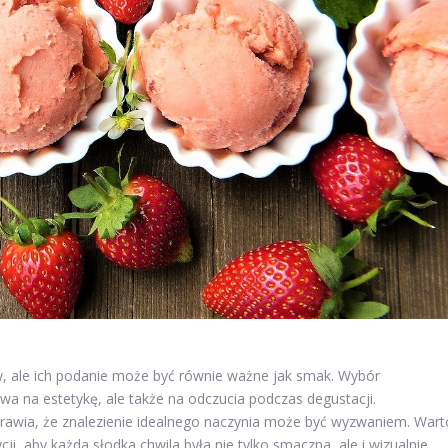
, ale ich podanie może być równie ważne jak smak. Wybór
a na estetykę, ale także na odczucia podczas degustacji.
rawia, że znalezienie idealnego naczynia może być wyzwaniem. Wart
, aby każda słodka chwila była nie tylko smaczna, ale i wizualnie