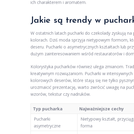
ich charakterem i aromatem.
Jakie są trendy w puchar
W ostatnich latach pucharki do czekolady zyskują na p
kolorach. Dziś moda sprzyja nietypowym formom, któ
deseru. Pucharki o asymetrycznych kształtach lub prz
dużym zainteresowaniem wśród restauratorów i dom
Kolorystyka pucharków również ulega zmianom. Trady
kreatywnym rozwiązaniom. Pucharki w intensywnych ba
kolorowych deserów, które stają się nie tylko pysz
urozmaicić prezentację, warto zwrócić uwagę na puch
wzorów, tekstur czy nadruków.
Typ pucharka
Najważniejsze cechy
Pucharki
Nietypowy kształt, przycią
asymetryczne
forma