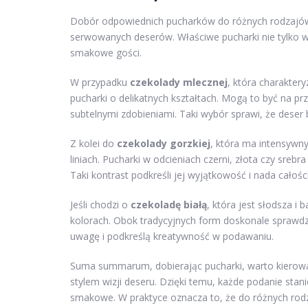
Dobór odpowiednich pucharków do różnych rodzajów c
serwowanych deserów. Właściwe pucharki nie tylko 
smakowe gości.
W przypadku
czekolady mlecznej
, która charakter
pucharki o delikatnych kształtach. Mogą to być na pr
subtelnymi zdobieniami. Taki wybór sprawi, że deser 
Z kolei do
czekolady gorzkiej
, która ma intensywny
liniach. Pucharki w odcieniach czerni, złota czy sreb
Taki kontrast podkreśli jej wyjątkowość i nada całośc
Jeśli chodzi o
czekoladę białą
, która jest słodsza i
kolorach. Obok tradycyjnych form doskonale sprawdzą
uwagę i podkreślą kreatywność w podawaniu.
Suma summarum, dobierając pucharki, warto kierować
stylem wizji deseru. Dzięki temu, każde podanie stani
smakowe. W praktyce oznacza to, że do różnych rod