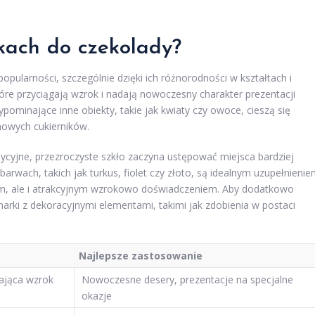
kach do czekolady?
opularności, szczególnie dzięki ich różnorodności w kształtach i
re przyciągają wzrok i nadają nowoczesny charakter prezentacji
ypominające inne obiekty, takie jak kwiaty czy owoce, cieszą się
owych cukierników.
cyjne, przezroczyste szkło zaczyna ustępować miejsca bardziej
rwach, takich jak turkus, fiolet czy złoto, są idealnym uzupełnieni
nym, ale i atrakcyjnym wzrokowo doświadczeniem. Aby dodatkowo
arki z dekoracyjnymi elementami, takimi jak zdobienia w postaci
Najlepsze zastosowanie
gająca wzrok
Nowoczesne desery, prezentacje na specjalne
okazje