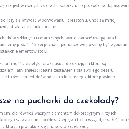
tępna jest w różnych wzorach i kolorach, co pozwala na dopasowan
zie liczy się łatwość w serwowaniu i sprzątaniu. Choć są mniej
dę atrakcyjne i funkcjonalne.
charków szklanych i ceramicznych, warto zwrócić uwagę na ich
 planujemy podać. Z kolei pucharki jednorazowe powinny być wybieran
zostałych elementów stołu.
nkcjonalność z estetyką oraz pasują do okazji, na którą są
ajami, aby znaleźć idealne zestawienie dla swojego deseru.
, ale także element doświadczenia kulinarnego, które powinno
psze na pucharki do czekolady?
zyniem, ale również ważnym elementem dekoracyjnym. Przy ich
 którego są wykonane, ponieważ wpływa to na wygląd, trwałość oraz
 z których produkuje się pucharki do czekolady: