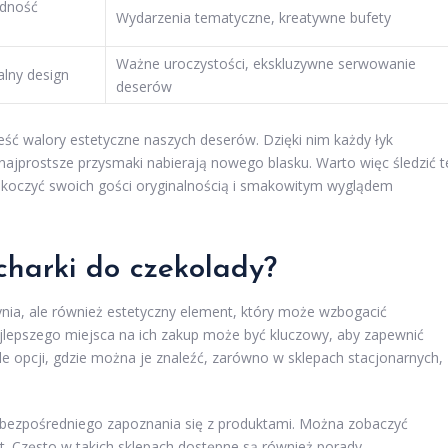
odność
Wydarzenia tematyczne, kreatywne bufety
Ważne uroczystości, ekskluzywne serwowanie
alny design
deserów
ść walory estetyczne naszych deserów. Dzięki nim każdy łyk
 najprostsze przysmaki nabierają nowego blasku. Warto więc śledzić t
skoczyć swoich gości oryginalnością i smakowitym wyglądem
charki do czekolady?
zynia, ale również estetyczny element, który może wzbogacić
jlepszego miejsca na ich zakup może być kluczowy, aby zapewnić
ele opcji, gdzie można je znaleźć, zarówno w sklepach stacjonarnych,
 bezpośredniego zapoznania się z produktami. Można zobaczyć
ałt. Często w takich sklepach dostępne są również porady