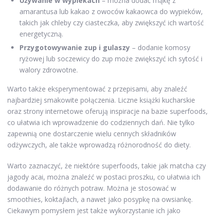
Używanie w wypiekach
– można dodać mąkę z
amarantusa lub kakao z owoców kakaowca do wypieków,
takich jak chleby czy ciasteczka, aby zwiększyć ich wartość
energetyczną.
Przygotowywanie zup i gulaszy
– dodanie komosy
ryżowej lub soczewicy do zup może zwiększyć ich sytość i
walory zdrowotne.
Warto także eksperymentować z przepisami, aby znaleźć
najbardziej smakowite połączenia. Liczne książki kucharskie
oraz strony internetowe oferują inspiracje na bazie superfoods,
co ułatwia ich wprowadzenie do codziennych dań. Nie tylko
zapewnią one dostarczenie wielu cennych składników
odżywczych, ale także wprowadzą różnorodność do diety.
Warto zaznaczyć, że niektóre superfoods, takie jak matcha czy
jagody acai, można znaleźć w postaci proszku, co ułatwia ich
dodawanie do różnych potraw. Można je stosować w
smoothies, koktajlach, a nawet jako posypkę na owsiankę.
Ciekawym pomysłem jest także wykorzystanie ich jako