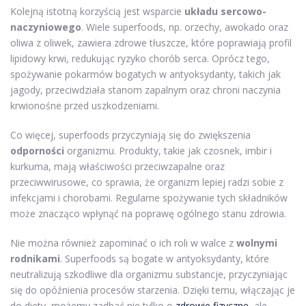
Kolejną istotną korzyścią jest wsparcie
układu sercowo-
naczyniowego
. Wiele superfoods, np. orzechy, awokado oraz
oliwa z oliwek, zawiera zdrowe tłuszcze, które poprawiają profil
lipidowy krwi, redukując ryzyko chorób serca. Oprócz tego,
spożywanie pokarmów bogatych w antyoksydanty, takich jak
jagody, przeciwdziała stanom zapalnym oraz chroni naczynia
krwionośne przed uszkodzeniami.
Co więcej, superfoods przyczyniają się do zwiększenia
odporności
organizmu. Produkty, takie jak czosnek, imbir i
kurkuma, mają właściwości przeciwzapalne oraz
przeciwwirusowe, co sprawia, że organizm lepiej radzi sobie z
infekcjami i chorobami. Regularne spożywanie tych składników
może znacząco wpłynąć na poprawę ogólnego stanu zdrowia.
Nie można również zapominać o ich roli w walce z
wolnymi
rodnikami
. Superfoods są bogate w antyoksydanty, które
neutralizują szkodliwe dla organizmu substancje, przyczyniając
się do opóźnienia procesów starzenia. Dzięki temu, włączając je
do diety, możemy zadbać nie tylko o
zdrowie fizyczne
, ale