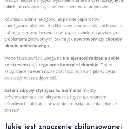
oraz zmniejszamy ryzyko wystąpienia
chorób cywilizacyjnych
takich jak cukrzyca czy schorzenia sercowo-naczyniowe.
Również unikanie nałogów, jak palenie papierosów i
nadużywanie alkoholu, ma kluczowe znaczenie dla zachowania
dobrego zdrowia. Te czynniki wiążą się z wieloma poważnymi
problemami zdrowotnymi, takimi jak
nowotwory
czy
choroby
układu oddechowego
.
Warto także zwrócić uwagę na
umiejętność radzenia sobie
ze stresem
oraz
regularne kontrole lekarskie
. Dobre
zarządzanie stresem może znacząco poprawić jakość życia i
zwiększyć naszą odporność.
Zatem zdrowy styl życia to harmonia
między
zrównoważoną dietą, aktywnością fizyczną, unikaniem
szkodliwych substancji oraz umiejętnością radzenia sobie ze
stresem.
Jakie jest znaczenie zbilansowanej