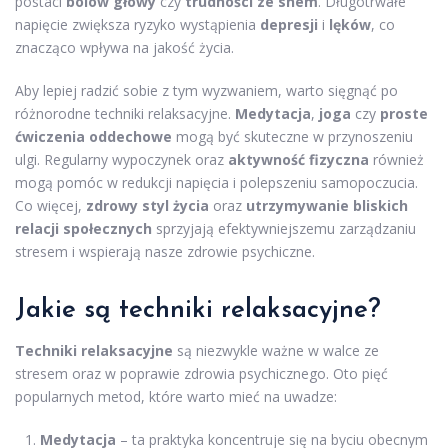
postaci
bólów głowy
czy
trudności ze snem
. Długotrwałe
napięcie zwiększa ryzyko wystąpienia
depresji
i
lęków
, co
znacząco wpływa na jakość życia.
Aby lepiej radzić sobie z tym wyzwaniem, warto sięgnąć po
różnorodne techniki relaksacyjne.
Medytacja
,
joga
czy
proste
ćwiczenia oddechowe
mogą być skuteczne w przynoszeniu
ulgi. Regularny wypoczynek oraz
aktywność fizyczna
również
mogą pomóc w redukcji napięcia i polepszeniu samopoczucia.
Co więcej,
zdrowy styl życia
oraz
utrzymywanie bliskich
relacji społecznych
sprzyjają efektywniejszemu zarządzaniu
stresem i wspierają nasze zdrowie psychiczne.
Jakie są techniki relaksacyjne?
Techniki relaksacyjne
są niezwykle ważne w walce ze
stresem oraz w poprawie zdrowia psychicznego. Oto pięć
popularnych metod, które warto mieć na uwadze:
Medytacja
– ta praktyka koncentruje się na byciu obecnym