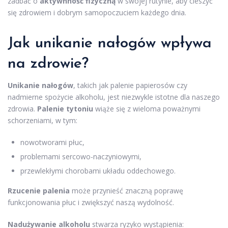
zadbać o
aktywnność fizyczną
w swojej rutynie, aby cieszyć
się zdrowiem i dobrym samopoczuciem każdego dnia.
Jak unikanie nałogów wpływa
na zdrowie?
Unikanie nałogów
, takich jak palenie papierosów czy
nadmierne spożycie alkoholu, jest niezwykle istotne dla naszego
zdrowia.
Palenie tytoniu
wiąże się z wieloma poważnymi
schorzeniami, w tym:
nowotworami płuc,
problemami sercowo-naczyniowymi,
przewlekłymi chorobami układu oddechowego.
Rzucenie palenia
może przynieść znaczną poprawę
funkcjonowania płuc i zwiększyć naszą wydolność.
Nadużywanie alkoholu
stwarza ryzyko wystąpienia: