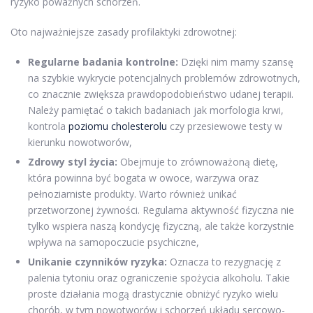
ryzyko poważnych schorzeń.
Oto najważniejsze zasady profilaktyki zdrowotnej:
Regularne badania kontrolne:
Dzięki nim mamy szansę
na szybkie wykrycie potencjalnych problemów zdrowotnych,
co znacznie zwiększa prawdopodobieństwo udanej terapii.
Należy pamiętać o takich badaniach jak morfologia krwi,
kontrola
poziomu cholesterolu
czy przesiewowe testy w
kierunku nowotworów,
Zdrowy styl życia:
Obejmuje to zrównoważoną dietę,
która powinna być bogata w owoce, warzywa oraz
pełnoziarniste produkty. Warto również unikać
przetworzonej żywności. Regularna aktywność fizyczna nie
tylko wspiera naszą kondycję fizyczną, ale także korzystnie
wpływa na samopoczucie psychiczne,
Unikanie czynników ryzyka:
Oznacza to rezygnację z
palenia tytoniu oraz ograniczenie spożycia alkoholu. Takie
proste działania mogą drastycznie obniżyć ryzyko wielu
chorób, w tym nowotworów i schorzeń układu sercowo-