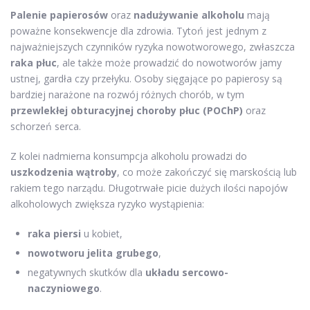
Palenie papierosów
oraz
nadużywanie alkoholu
mają
poważne konsekwencje dla zdrowia. Tytoń jest jednym z
najważniejszych czynników ryzyka nowotworowego, zwłaszcza
raka płuc
, ale także może prowadzić do nowotworów jamy
ustnej, gardła czy przełyku. Osoby sięgające po papierosy są
bardziej narażone na rozwój różnych chorób, w tym
przewlekłej obturacyjnej choroby płuc (POChP)
oraz
schorzeń serca.
Z kolei nadmierna konsumpcja alkoholu prowadzi do
uszkodzenia wątroby
, co może zakończyć się marskością lub
rakiem tego narządu. Długotrwałe picie dużych ilości napojów
alkoholowych zwiększa ryzyko wystąpienia:
raka piersi
u kobiet,
nowotworu jelita grubego
,
negatywnych skutków dla
układu sercowo-
naczyniowego
.