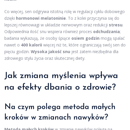
Co więcej, sen odgrywa istotną rolę w regulacji cyklu dobowego
dzięki
hormonowi melatoninie
. To z kolei przyczynia się do
lepszej równowagi w układzie nerwowym oraz redukcji
stresu
.
Odpowiednia ilość snu wspiera również proces
odchudzania
;
badania wykazują, że osoby śpiące
osiem godzin
mogą spalać
nawet o
400 kalorii
więcej niż te, które ograniczają swój sen do
pięciu godzin.
Wysoka jakość snu
jest zatem niezbędna dla
zdrowego stylu życia oraz skutecznej diety.
Jak zmiana myślenia wpływa
na efekty dbania o zdrowie?
Na czym polega metoda małych
kroków w zmianach nawyków?
Metoda małych kroków
w zmianie nawyków polega na