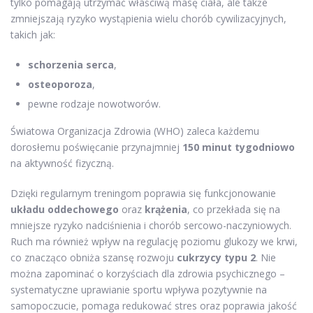
tylko pomagają utrzymać właściwą masę ciała, ale także
zmniejszają ryzyko wystąpienia wielu chorób cywilizacyjnych,
takich jak:
schorzenia serca
,
osteoporoza
,
pewne rodzaje nowotworów.
Światowa Organizacja Zdrowia (WHO) zaleca każdemu
dorosłemu poświęcanie przynajmniej
150 minut tygodniowo
na aktywność fizyczną.
Dzięki regularnym treningom poprawia się funkcjonowanie
układu oddechowego
oraz
krążenia
, co przekłada się na
mniejsze ryzyko nadciśnienia i chorób sercowo-naczyniowych.
Ruch ma również wpływ na regulację poziomu glukozy we krwi,
co znacząco obniża szansę rozwoju
cukrzycy typu 2
. Nie
można zapominać o korzyściach dla zdrowia psychicznego –
systematyczne uprawianie sportu wpływa pozytywnie na
samopoczucie, pomaga redukować stres oraz poprawia jakość