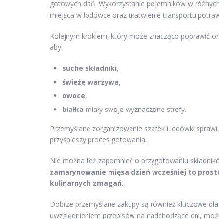
gotowych dań. Wykorzystanie pojemników w różnych
miejsca w lodówce oraz ułatwienie transportu potraw
Kolejnym krokiem, który może znacząco poprawić org
aby:
suche składniki
,
świeże warzywa
,
owoce
,
białka
miały swoje wyznaczone strefy.
Przemyślane zorganizowanie szafek i lodówki sprawi,
przyspieszy proces gotowania.
Nie można też zapomnieć o przygotowaniu składnik
zamarynowanie mięsa dzień wcześniej to proste
kulinarnych zmagań.
Dobrze przemyślane zakupy są również kluczowe dla 
uwzględnieniem przepisów na nadchodzące dni, moż