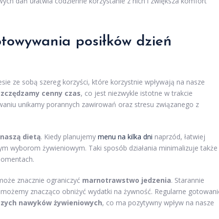
ch dań ułatwia codzienne korzystanie z nich i zwiększa komfort
gotowywania posiłków dzień
esie ze sobą szereg korzyści, które korzystnie wpływają na nasze
szczędzamy cenny czas
, co jest niezwykle istotne w trakcie
waniu unikamy porannych zawirowań oraz stresu związanego z
 naszą dietą
. Kiedy planujemy
menu na kilka dni
naprzód, łatwiej
zym wyborom żywieniowym. Taki sposób działania minimalizuje także
 momentach.
może znacznie ograniczyć
marnotrawstwo jedzenia
. Starannie
ki, możemy znacząco obniżyć wydatki na żywność. Regularne gotowani
zych nawyków żywieniowych
, co ma pozytywny wpływ na nasze