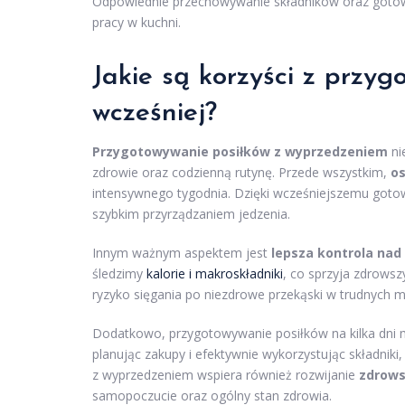
Odpowiednie przechowywanie składników oraz gotowy
pracy w kuchni.
Jakie są korzyści z przy
wcześniej?
Przygotowywanie posiłków z wyprzedzeniem
ni
zdrowie oraz codzienną rutynę. Przede wszystkim,
o
intensywnego tygodnia. Dzięki wcześniejszemu goto
szybkim przyrządzaniem jedzenia.
Innym ważnym aspektem jest
lepsza kontrola nad
śledzimy
kalorie i makroskładniki
, co sprzyja zdrows
ryzyko sięgania po niezdrowe przekąski w trudnych
Dodatkowo, przygotowywanie posiłków na kilka dni 
planując zakupy i efektywnie wykorzystując składni
z wyprzedzeniem wspiera również rozwijanie
zdrows
samopoczucie oraz ogólny stan zdrowia.