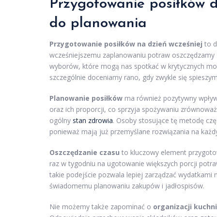
Przygotowanie posiłków d
do planowania
Przygotowanie posiłków na dzień wcześniej
to d
wcześniejszemu zaplanowaniu potraw oszczędzamy c
wyborów, które mogą nas spotkać w krytycznych mo
szczególnie doceniamy rano, gdy zwykle się spieszym
Planowanie posiłków
ma również pozytywny wpływ
oraz ich proporcji, co sprzyja spożywaniu zrównowa
ogólny
stan zdrowia
. Osoby stosujące tę metodę cz
ponieważ mają już przemyślane rozwiązania na każdy
Oszczędzanie czasu
to kluczowy element przygoto
raz w tygodniu na ugotowanie większych porcji potra
takie podejście pozwala lepiej zarządzać wydatkami 
świadomemu planowaniu zakupów i jadłospisów.
Nie możemy także zapominać o
organizacji kuchni