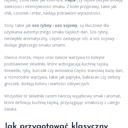
świeżości i intensywności smaku. Z kolei przyprawy, takie jak
chili, czosnek i imbir, nadają potrawom wyrazistości.
Sosy, takie jak
sos rybny
i
sos sojowy
, są kluczowe dla
uzyskania autentycznego smaku tajskich dań. Sos rybny,
niezwykle aromatyczny, często zastępuje sól, a sos sojowy
dodaje głębszego smaku umami.
Owoce morza, mięso oraz świeże warzywa to kolejne
podstawowe składniki, które wzbogacają kuchnię tajską.
Krewetki, ryby, kurczak czy wołowina często stanowią bazę dań,
a różnorodne warzywa, takie jak papryka, bakłażan czy zielony
groszek, dodają koloru i wartości odżywczych.
Wszystkie te składniki razem tworzą wyjątkowy smak i aromat,
które definiują kuchnię tajską, przyciągając smakoszy z całego
świata.
Jak przygotować klasyczny