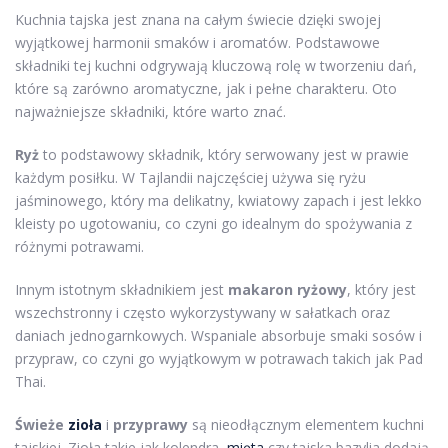
Kuchnia tajska jest znana na całym świecie dzięki swojej
wyjątkowej harmonii smaków i aromatów. Podstawowe
składniki tej kuchni odgrywają kluczową rolę w tworzeniu dań,
które są zarówno aromatyczne, jak i pełne charakteru. Oto
najważniejsze składniki, które warto znać.
Ryż
to podstawowy składnik, który serwowany jest w prawie
każdym posiłku. W Tajlandii najczęściej używa się ryżu
jaśminowego, który ma delikatny, kwiatowy zapach i jest lekko
kleisty po ugotowaniu, co czyni go idealnym do spożywania z
różnymi potrawami.
Innym istotnym składnikiem jest
makaron ryżowy
, który jest
wszechstronny i często wykorzystywany w sałatkach oraz
daniach jednogarnkowych. Wspaniale absorbuje smaki sosów i
przypraw, co czyni go wyjątkowym w potrawach takich jak Pad
Thai.
Świeże
zioła
i
przyprawy
są nieodłącznym elementem kuchni
tajskiej. Zioła takie jak kolendra,
mięta
czy tajska bazylia dodają