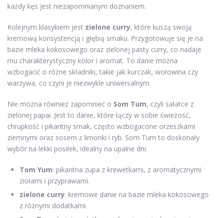
każdy kęs jest niezapomnianym doznaniem.
Kolejnym klasykiem jest
zielone curry
, które kuszą swoją
kremową konsystencją i głębią smaku. Przygotowuje się je na
bazie mleka kokosowego oraz zielonej pasty curry, co nadaje
mu charakterystyczny kolor i aromat. To danie można
wzbogacić o różne składniki, takie jak kurczak, wołowina czy
warzywa, co czyni je niezwykle uniwersalnym.
Nie można również zapomnieć o
Som Tum
, czyli sałatce z
zielonej papai. Jest to danie, które łączy w sobie świeżość,
chrupkość i pikantny smak, często wzbogacone orzeszkami
ziemnymi oraz sosem z limonki i ryb. Som Tum to doskonały
wybór na lekki posiłek, idealny na upalne dni.
Tom Yum
: pikantna zupa z krewetkami, z aromatycznymi
ziołami i przyprawami.
zielone curry
: kremowe danie na bazie mleka kokosowego
z różnymi dodatkami.