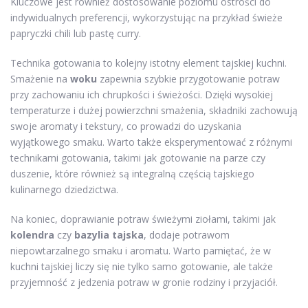
Kluczowe jest również dostosowanie poziomu ostrości do
indywidualnych preferencji, wykorzystując na przykład świeże
papryczki chili lub pastę curry.
Technika gotowania to kolejny istotny element tajskiej kuchni.
Smażenie na
woku
zapewnia szybkie przygotowanie potraw
przy zachowaniu ich chrupkości i świeżości. Dzięki wysokiej
temperaturze i dużej powierzchni smażenia, składniki zachowują
swoje aromaty i tekstury, co prowadzi do uzyskania
wyjątkowego smaku. Warto także eksperymentować z różnymi
technikami gotowania, takimi jak gotowanie na parze czy
duszenie, które również są integralną częścią tajskiego
kulinarnego dziedzictwa.
Na koniec, doprawianie potraw świeżymi ziołami, takimi jak
kolendra
czy
bazylia tajska
, dodaje potrawom
niepowtarzalnego smaku i aromatu. Warto pamiętać, że w
kuchni tajskiej liczy się nie tylko samo gotowanie, ale także
przyjemność z jedzenia potraw w gronie rodziny i przyjaciół.