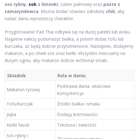
sos rybny
,
sok
z limonki
, cukier palmowy oraz
paste z
tamaryndowca
. Można dodać również odrobinę
chili
, aby
nadać daniu wyrazistszy charakter.
Przygotowanie Pad Thai odbywa się na dużej patelni lub woku.
Najpierw należy podsmażyć białka, a potem dodać tofu lub
kurczaka, aż będą dobrze przyrumienione. Następnie, dodajemy
makaron, a po chwili sos oraz kiełki. Wszystko mieszamy na
dużym ogniu, aby makaron dobrze wchłonął smaki.
Składnik
Rola w daniu
Podstawa dania, właściwa
Makaron ryżowy
konsystencja
Tofu/kurczak
Źródło białka i smaku
Jajka
Dodają kremowości
Kiełki fasoli
Tekstura i świeżość
Sos rybny i
Zbalansowanie smaku