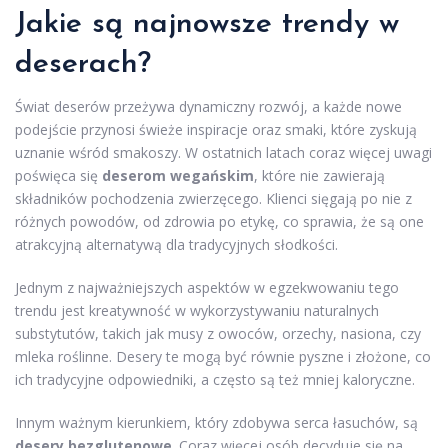
Jakie są najnowsze trendy w
deserach?
Świat deserów przeżywa dynamiczny rozwój, a każde nowe
podejście przynosi świeże inspiracje oraz smaki, które zyskują
uznanie wśród smakoszy. W ostatnich latach coraz więcej uwagi
poświęca się
deserom wegańskim
, które nie zawierają
składników pochodzenia zwierzęcego. Klienci sięgają po nie z
różnych powodów, od zdrowia po etykę, co sprawia, że są one
atrakcyjną alternatywą dla tradycyjnych słodkości.
Jednym z najważniejszych aspektów w egzekwowaniu tego
trendu jest kreatywność w wykorzystywaniu naturalnych
substytutów, takich jak musy z owoców, orzechy, nasiona, czy
mleka roślinne. Desery te mogą być równie pyszne i złożone, co
ich tradycyjne odpowiedniki, a często są też mniej kaloryczne.
Innym ważnym kierunkiem, który zdobywa serca łasuchów, są
desery bezglutenowe
. Coraz więcej osób decyduje się na