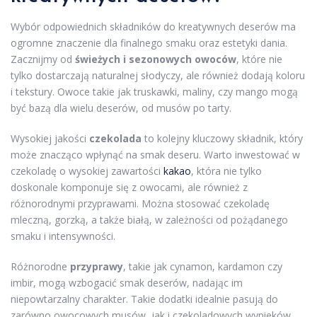
Wybór odpowiednich składników do kreatywnych deserów ma
ogromne znaczenie dla finalnego smaku oraz estetyki dania.
Zacznijmy od
świeżych i sezonowych owoców
, które nie
tylko dostarczają naturalnej słodyczy, ale również dodają koloru
i tekstury. Owoce takie jak truskawki, maliny, czy mango mogą
być bazą dla wielu deserów, od musów po tarty.
Wysokiej jakości
czekolada
to kolejny kluczowy składnik, który
może znacząco wpłynąć na smak deseru. Warto inwestować w
czekoladę o wysokiej zawartości
kakao
, która nie tylko
doskonale komponuje się z owocami, ale również z
różnorodnymi przyprawami. Można stosować czekoladę
mleczną, gorzką, a także białą, w zależności od pożądanego
smaku i intensywności.
Różnorodne
przyprawy
, takie jak cynamon, kardamon czy
imbir, mogą wzbogacić smak deserów, nadając im
niepowtarzalny charakter. Takie dodatki idealnie pasują do
zarówno owocowych musów, jak i czekoladowych wypieków.