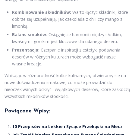
Kombinowanie składników:
Warto łączyć składniki, które
dobrze się uzupełniają, jak czekolada z chili czy mango z
limonką.
Balans smaków:
Osiągnięcie harmonii między słodkim,
kwaśnym i gorzkim jest kluczowe dla udanego deseru.
Prezentacja:
Czerpanie inspiracji z estetyki podawania
deserów w różnych kulturach może wzbogacić nasze
własne kreacje.
Wnikając w różnorodność kultur kulinarnych, otwieramy się na
nowe doświadczenia smakowe, co może prowadzić do
nieoczekiwanych odkryć i wyjątkowych deserów, które zaskoczą
wszystkich miłośników słodkości.
Powiązane Wpisy:
10 Przepisów na Lekkie i Sycące Przekąski na Mecz
Jak Zrobić Idealne Pancakes na Pyszną Śniadaniową