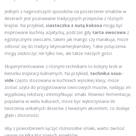
Jednym z najprostszych sposobów na poszerzenie smaków w
deserach jest poznawanie tradycyjnych przepisów z różnych
krajów. Na przykład,
ciasteczka z nutą kokosa
mogą być
inspirowane kuchnią azjatycką, podczas gdy
tarta owocowa
z
egzotycznymi owocami, takimi jak mango czy marakuja, może
odnosić się do tradycji latynoamerykańskiej. Takie połączenia
mogą zaskoczyć nie tylko nas, ale także naszych gości.
Eksperymentowanie z różnymi technikami to kolejny krok w
kierunku inspiracji kulinarnych. Na przykład,
technika sous-
vide
często stosowana w kuchniach wysokiej klasy, może
zostać użyta do przygotowania owocowych musów, nadając im
wyjątkową teksturę i intensyfikując smaki. Również fermentacja,
popularna w wielu kulturach, może być wykorzystana do
tworzenia unikalnych deserów z kwaśnym akcentem, co dodaje
głębi i złożoności.
Aby z powodzeniem łączyć różnorodne smaki, warto zwrócić
uwagę na kilka kluczowych aspektów: