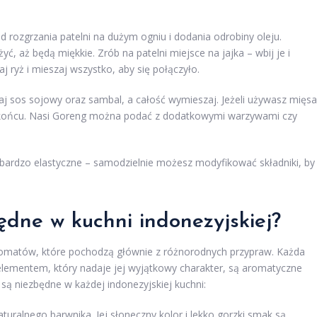
 rozgrzania patelni na dużym ogniu i dodania odrobiny oleju.
 aż będą miękkie. Zrób na patelni miejsce na jajka – wbij je i
aj ryż i mieszaj wszystko, aby się połączyło.
aj sos sojowy oraz sambal, a całość wymieszaj. Jeżeli używasz mięsa
na końcu. Nasi Goreng można podać z dodatkowymi warzywami czy
ż bardzo elastyczne – samodzielnie możesz modyfikować składniki, by
ędne w kuchni indonezyjskiej?
romatów, które pochodzą głównie z różnorodnych przypraw. Każda
 elementem, który nadaje jej wyjątkowy charakter, są aromatyczne
 są niezbędne w każdej indonezyjskiej kuchni:
aturalnego barwnika. Jej słoneczny kolor i lekko gorzki smak są