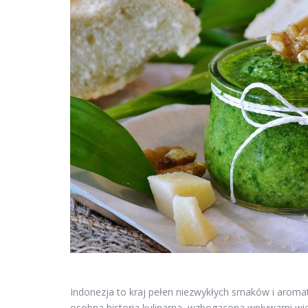
Indonezja to kraj pełen niezwykłych smaków i aroma
osobna historia kulinarna, wzbogacona wpływami wiel