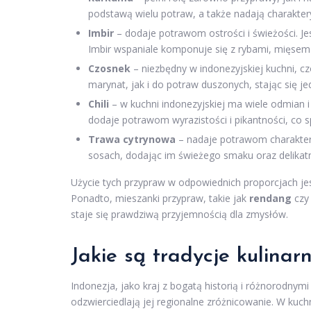
podstawą wielu potraw, a także nadają charakter
Imbir
– dodaje potrawom ostrości i świeżości. Je
Imbir wspaniale komponuje się z rybami, mięse
Czosnek
– niezbędny w indonezyjskiej kuchni, 
marynat, jak i do potraw duszonych, stając się 
Chili
– w kuchni indonezyjskiej ma wiele odmian 
dodaje potrawom wyrazistości i pikantności, co 
Trawa cytrynowa
– nadaje potrawom charakter
sosach, dodając im świeżego smaku oraz delikat
Użycie tych przypraw w odpowiednich proporcjach je
Ponadto, mieszanki przypraw, takie jak
rendang
cz
staje się prawdziwą przyjemnością dla zmysłów.
Jakie są tradycje kulinar
Indonezja, jako kraj z bogatą historią i różnorodny
odzwierciedlają jej regionalne zróżnicowanie. W ku