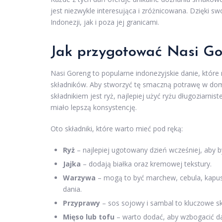
jest niezwykle interesująca i zróżnicowana. Dzięki s
Indonezji, jak i poza jej granicami.
Jak przygotować Nasi G
Nasi Goreng to popularne indonezyjskie danie, które
składników. Aby stworzyć tę smaczną potrawę w do
składnikiem jest ryż, najlepiej użyć ryżu długoziarnis
miało lepszą konsystencję.
Oto składniki, które warto mieć pod ręką:
Ryż
– najlepiej ugotowany dzień wcześniej, aby by
Jajka
– dodają białka oraz kremowej tekstury.
Warzywa
– mogą to być marchew, cebula, kapust
dania.
Przyprawy
– sos sojowy i sambal to kluczowe sk
Mięso lub tofu
– warto dodać, aby wzbogacić da