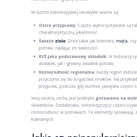
W kuchni indonezyjskiej niezwykle ważne są:
Ostre przyprawy
: Często wykorzystywane są taki
charakterystyczną pikantność.
Świeże
zioła
: Zioła takie jak kolendra,
mięta
, cz
potraw, nadając im świeżości.
RYŻ jako podstawowy składnik
: W Indonezji 
dodatek, jak i główny składnik potraw.
Różnorodność regionalna
: Każdy region Indone
przyczynia się do bogactwa smaków. Na przykład,
przypraw, podczas gdy kuchnia jawajska często s
Inną istotną cechą jest praktyka
gotowania na wol
składników. Dodatkowo, Indonezyjczycy często używa
różnorodność w potrawach. Te elementy sprawiają, ż
kulinarnych.