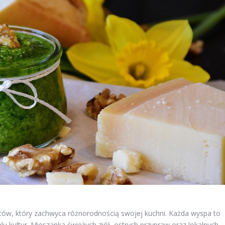
tów, który zachwyca różnorodnością swojej kuchni. Każda wyspa to
u kultur. Mieszanka świeżych ziół, ostrych przypraw oraz lokalnych