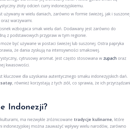
ystyczny złoty odcień curry indonezyjskiemu.
st używany w wielu daniach, zarówno w formie świeżej, jak i suszonej
m oraz warzywami.
czosnek wzbogaca smak wielu dań. Dodawany jest zarówno do
jedną z podstawowych przypraw w tym regionie.
i może być używane w postaci świeżej lub suszonej. Ostra papryka
sprawia, że dania zyskują na intensywności smakowej.
ystyczny, cytrusowy aromat. Jest często stosowana w
zupach
oraz
nej kwasowości.
st kluczowe dla uzyskania autentycznego smaku indonezyjskich dań.
y
satay
, również korzystają z tych ziół, co sprawia, że ich przyrządzan
ne Indonezji?
mi kulturami, ma niezwykle zróżnicowane
tradycje kulinarne
, które
chni indonezyjskiej można zauważyć wpływy wielu narodów, zarówno