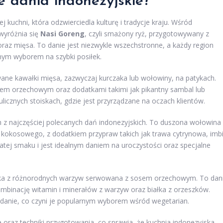
e dania indonezyjskie?
j kuchni, która odzwierciedla kulturę i tradycje kraju. Wśród
wyróżnia się
Nasi Goreng
, czyli smażony ryż, przygotowywany z
raz mięsa. To danie jest niezwykle wszechstronne, a każdy region
lnym wyborem na szybki posiłek.
lowane kawałki mięsa, zazwyczaj kurczaka lub wołowiny, na patykach.
em orzechowym oraz dodatkami takimi jak pikantny sambal lub
icznych stoiskach, gdzie jest przyrządzane na oczach klientów.
ym z najczęściej polecanych dań indonezyjskich. To duszona wołowina
okosowego, z dodatkiem przypraw takich jak trawa cytrynowa, imbi
gatej smaku i jest idealnym daniem na uroczystości oraz specjalne
łatka z różnorodnych warzyw serwowana z sosem orzechowym. To dan
kombinację witamin i minerałów z warzyw oraz białka z orzeszków.
danie, co czyni je popularnym wyborem wśród wegetarian.
oraz techniki przygotowania, co sprawia, że kuchnia indonezyjska