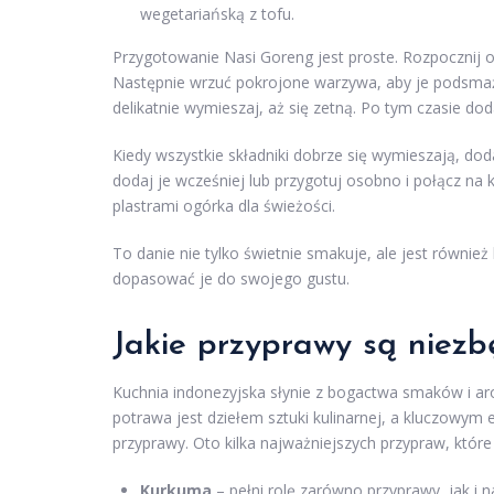
wegetariańską z tofu.
Przygotowanie Nasi Goreng jest proste. Rozpocznij od
Następnie wrzuć pokrojone warzywa, aby je podsmażyć,
delikatnie wymieszaj, aż się zetną. Po tym czasie dod
Kiedy wszystkie składniki dobrze się wymieszają, dod
dodaj je wcześniej lub przygotuj osobno i połącz 
plastrami ogórka dla świeżości.
To danie nie tylko świetnie smakuje, ale jest równie
dopasować je do swojego gustu.
Jakie przyprawy są niezb
Kuchnia indonezyjska słynie z bogactwa smaków i a
potrawa jest dziełem sztuki kulinarnej, a kluczowym
przyprawy. Oto kilka najważniejszych przypraw, które
Kurkuma
– pełni rolę zarówno przyprawy, jak i n