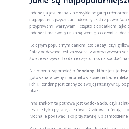
Jakie są najpopularniejsz
Indonezja jest znana z niezwykle bogatej i różnorodne
najpopularniejszych dań indonezyjskich z pewnością 
przyprawami, warzywami i często z dodatkiem jajka o
Indonezji ma swoją unikalną wersję, co czyni je idea
Kolejnym popularnym daniem jest
Satay
, czyli gril
Satay podawane jest zazwyczaj z aromatycznym sos
świeże warzywa. To danie często można spotkać na ul
Nie można zapomnieć o
Rendang
, które jest jedn
gotowana w pełnym aromatów sosie na bazie mleka k
i chili. Rendang jest znany ze swojej intensywnej, bo
okazje.
Inną znakomitą potrawą jest
Gado-Gado
, czyli sa
jest nie tylko pyszne, ale również zdrowe, oferując 
Można je podawać jako przystawkę lub samodzielne 
Każde z tych dań oferuje unikalne doznania smakowe 