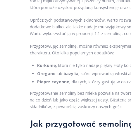
rodzaj mąki otrzymywanej z pszenicy durum, charakte
która pomoże uzyskać pożądaną konsystencję oraz u
Oprócz tych podstawowych składników, warto rozważy
dodatkowe białko, ale także nadaje mu wyjątkowy sm
Warto wykorzystać ją w proporcji 1:1 z semoliną, co 
Przygotowując semolinę, można również eksperyme
charakteru. Oto kilka popularnych dodatków:
Kurkumę
, która nie tylko nadaje piękny złoty k
Oregano
lub
bazylia
, które wprowadzą włoski a
Pieprz cayenne
, dla tych, którzy gustują w ost
Przygotowanie semoliny bez mleka pozwala na two
na co dzień lub jako część większej uczty. Biżuter
składników, z pewnością zaskoczy naszych gości.
Jak przygotować semolin