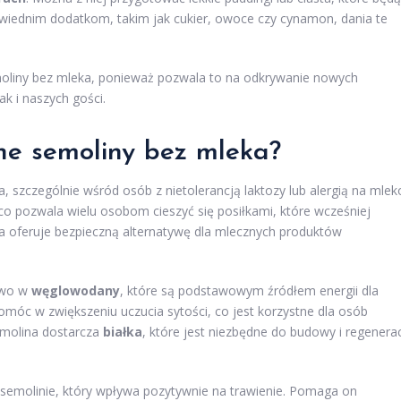
wiednim dodatkom, takim jak cukier, owoce czy cynamon, dania te
oliny bez mleka, ponieważ pozwala to na odkrywanie nowych
k i naszych gości.
tne semoliny bez mleka?
, szczególnie wśród osób z nietolerancją laktozy lub alergią na mlek
 co pozwala wielu osobom cieszyć się posiłkami, które wcześniej
na oferuje bezpieczną alternatywę dla mlecznych produktów
ctwo w
węglowodany
, które są podstawowym źródłem energii dla
óc w zwiększeniu uczucia sytości, co jest korzystne dla osób
emolina dostarcza
białka
, które jest niezbędne do budowy i regenerac
semolinie, który wpływa pozytywnie na trawienie. Pomaga on