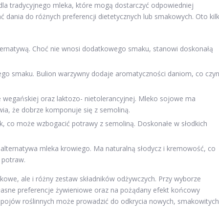
 dla tradycyjnego mleka, które mogą dostarczyć odpowiedniej
 dania do różnych preferencji dietetycznych lub smakowych. Oto kil
alternatywą. Choć nie wnosi dodatkowego smaku, stanowi doskonałą
szego smaku. Bulion warzywny dodaje aromatyczności daniom, co czyn
 wegańskiej oraz laktozo- nietolerancyjnej. Mleko sojowe ma
ia, że dobrze komponuje się z semoliną.
, co może wzbogacić potrawy z semoliną. Doskonałe w słodkich
 alternatywa mleka krowiego. Ma naturalną słodycz i kremowość, co
 potraw.
makowe, ale i różny zestaw składników odżywczych. Przy wyborze
łasne preferencje żywieniowe oraz na pożądany efekt końcowy
apojów roślinnych może prowadzić do odkrycia nowych, smakowitych