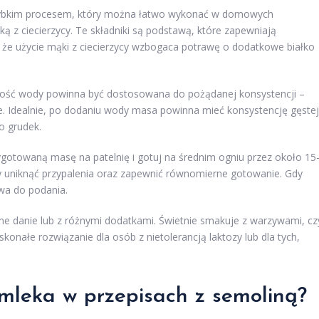
szybkim procesem, który można łatwo wykonać w domowych
 z ciecierzycy. Te składniki są podstawą, które zapewniają
, że użycie mąki z ciecierzycy wzbogaca potrawę o dodatkowe białko
lość wody powinna być dostosowana do pożądanej konsystencji –
ste. Idealnie, po dodaniu wody masa powinna mieć konsystencję gęstej
o grudek.
gotowaną masę na patelnię i gotuj na średnim ogniu przez około 15
by uniknąć przypalenia oraz zapewnić równomierne gotowanie. Gdy
owa do podania.
 danie lub z różnymi dodatkami. Świetnie smakuje z warzywami, cz
konałe rozwiązanie dla osób z nietolerancją laktozy lub dla tych,
 mleka w przepisach z semoliną?