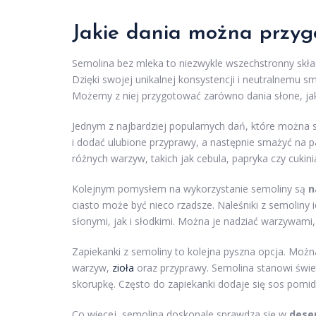
Jakie dania można przyg
Semolina bez mleka to niezwykle wszechstronny skł
Dzięki swojej unikalnej konsystencji i neutralnemu s
Możemy z niej przygotować zarówno dania słone, jak 
Jednym z najbardziej popularnych dań, które można 
i dodać ulubione przyprawy, a następnie smażyć na pat
różnych warzyw, takich jak cebula, papryka czy cukin
Kolejnym pomysłem na wykorzystanie semoliny są
n
ciasto może być nieco rzadsze. Naleśniki z semoliny
słonymi, jak i słodkimi. Można je nadziać warzywam
Zapiekanki z semoliny to kolejna pyszna opcja. Moż
warzyw,
zioła
oraz przyprawy. Semolina stanowi świe
skorupkę. Często do zapiekanki dodaje się sos pomi
Co więcej, semolina doskonale sprawdza się w
dese