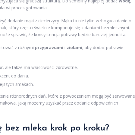
ryzująca się grubszą strukturą. Do semoliny najlepiej dodać
wodę
,
łatwi proces gotowania.
ć dodanie mąki z ciecierzycy. Mąka ta nie tylko wzbogaca danie o
ak, który często świetnie komponuje się z daniami bezmlecznymi.
może sprawić, że konsystencja potrawy będzie bardziej jednolita.
ntować z różnymi
przyprawami
i
ziołami
, aby dodać potrawie
olor, ale także ma właściwości zdrowotne.
kcent do dania.
rzejszych smakach.
rzenie różnorodnych dań, które z powodzeniem mogą być serwowane
ia smakowa, jaką możemy uzyskać przez dodanie odpowiednich
ę bez mleka krok po kroku?