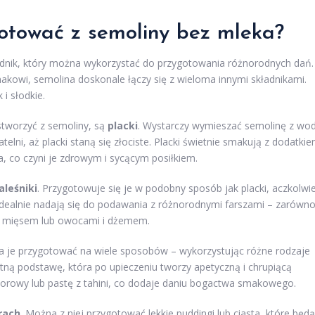
otować z semoliny bez mleka?
adnik, który można wykorzystać do przygotowania różnorodnych dań.
makowi, semolina doskonale łączy się z wieloma innymi składnikami.
i słodkie.
stworzyć z semoliny, są
placki
. Wystarczy wymieszać semolinę z wo
elni, aż placki staną się złociste. Placki świetnie smakują z dodatki
ia, co czyni je zdrowym i sycącym posiłkiem.
aleśniki
. Przygotowuje się je w podobny sposób jak placki, aczkolwi
 idealnie nadają się do podawania z różnorodnymi farszami – zarówn
i, mięsem lub owocami i dżemem.
na je przygotować na wiele sposobów – wykorzystując różne rodzaje
tną podstawę, która po upieczeniu tworzy apetyczną i chrupiącą
dorowy lub pastę z tahini, co dodaje daniu bogactwa smakowego.
rach
. Można z niej przygotować lekkie puddingi lub ciasta, które będą