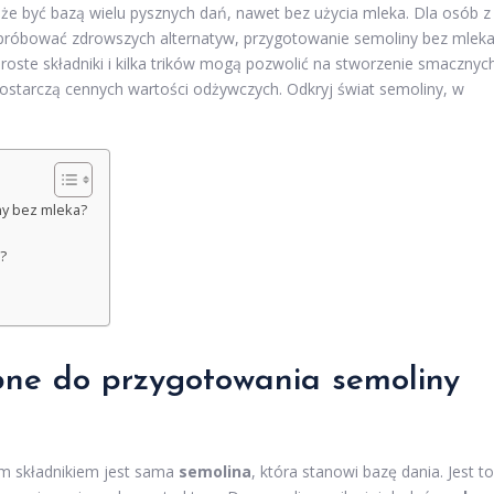
oże być bazą wielu pysznych dań, nawet bez użycia mleka. Dla osób z
ą spróbować zdrowszych alternatyw, przygotowanie semoliny bez mlek
roste składniki i kilka trików mogą pozwolić na stworzenie smacznyc
 dostarczą cennych wartości odżywczych. Odkryj świat semoliny, w
ny bez mleka?
?
ebne do przygotowania semoliny
m składnikiem jest sama
semolina
, która stanowi bazę dania. Jest to