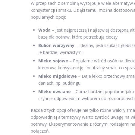
W przepisach z semoliną występuje wiele alternatyw
konsystencji i smaku. Dzięki temu, można dostosować
popularnych opcji:
Woda
– Jest najprostszą i najłatwiej dostępną 
bazę dla potraw, które potrzebują cieczy.
Bulion warzywny
– Idealny, jeśli szukasz głęb
je bardziej wyrazistymi.
Mleko sojowe
– Popularne wśród osób na diecie
kremową konsystencję i neutralny smak, co spraw
Mleko migdałowe
– Daje lekko orzechowy smak
daniach, np. puddingu.
Mleko owsiane
– Coraz bardziej popularne jako
czyni je odpowiednim wyborem do różnorodnych
Każda z tych opcji oferuje nie tylko różne walory s
odpowiedniej alternatywy warto zwrócić uwagę na w
potrawy. Eksperymentowanie z różnymi rodzajami n
połączeń.