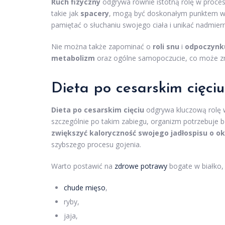
Ruch fizyczny
odgrywa równie istotną rolę w proces
takie jak
spacery
, mogą być doskonałym punktem wyj
pamiętać o słuchaniu swojego ciała i unikać nadmier
Nie można także zapominać o
roli snu
i
odpoczynk
metabolizm
oraz ogólne samopoczucie, co może zna
Dieta po cesarskim cięciu
Dieta po cesarskim cięciu
odgrywa kluczową rolę w 
szczególnie po takim zabiegu, organizm potrzebuje
zwiększyć kaloryczność swojego jadłospisu o ok
szybszego procesu gojenia.
Warto postawić na
zdrowe potrawy
bogate w białko,
chude mięso
,
ryby,
jaja,