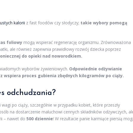
ustych kalorii
z fast foodów czy słodyczy;
takie wybory pomogą
as foliowy
mogą wspierać regenerację organizmu. Zrównoważona
atki, ale również zapewnia prawidłowy rozwój dziecka poprzez
koniecznej do opieki nad noworodkiem.
świadomych wyborów żywieniowych.
Odpowiednie odżywianie
z wspiera proces gubienia zbędnych kilogramów po ciąży.
es odchudzania?
agi po ciąży, szczególnie w przypadku kobiet, które przeszły
posób na dostarczenie maluchowi cennych składników odżywczych, al
ii – nawet do
500 dziennie
! W rezultacie panie karmiące piersią mog