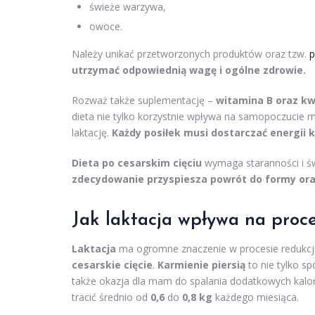
świeże warzywa,
owoce.
Należy unikać przetworzonych produktów oraz tzw.
p
utrzymać odpowiednią wagę i ogólne zdrowie.
Rozważ także suplementację –
witamina B oraz kw
dieta nie tylko korzystnie wpływa na samopoczucie m
laktację.
Każdy posiłek musi dostarczać energii 
Dieta po cesarskim cięciu
wymaga staranności i 
zdecydowanie przyspiesza powrót do formy ora
Jak laktacja wpływa na proc
Laktacja
ma ogromne znaczenie w procesie redukcji w
cesarskie cięcie
.
Karmienie piersią
to nie tylko s
także okazja dla mam do spalania dodatkowych kalor
tracić średnio od
0,6
do
0,8 kg
każdego miesiąca.