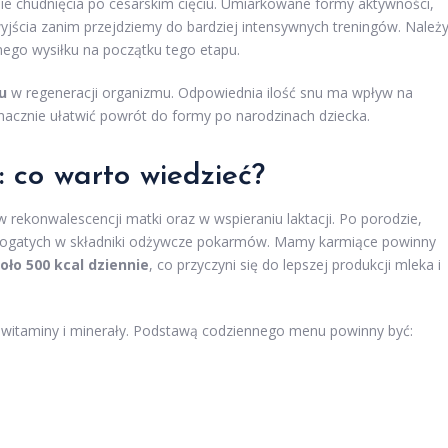
ie chudnięcia po cesarskim cięciu. Umiarkowane formy aktywności,
ścia zanim przejdziemy do bardziej intensywnych treningów. Należ
nego wysiłku na początku tego etapu.
u
w regeneracji organizmu. Odpowiednia ilość snu ma wpływ na
cznie ułatwić powrót do formy po narodzinach dziecka.
: co warto wiedzieć?
rekonwalescencji matki oraz w wspieraniu laktacji. Po porodzie,
 bogatych w składniki odżywcze pokarmów. Mamy karmiące powinny
oło 500 kcal dziennie
, co przyczyni się do lepszej produkcji mleka i
 witaminy i minerały. Podstawą codziennego menu powinny być: