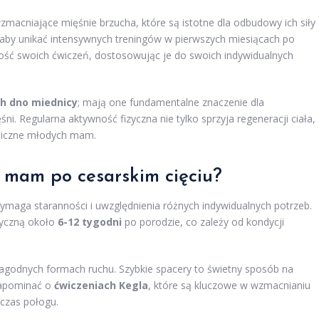
macniające mięśnie brzucha, które są istotne dla odbudowy ich siły
, aby unikać intensywnych treningów w pierwszych miesiącach po
ość swoich ćwiczeń, dostosowując je do swoich indywidualnych
h dno miednicy
; mają one fundamentalne znaczenie dla
. Regularna aktywność fizyczna nie tylko sprzyja regeneracji ciała,
hiczne młodych mam.
a mam po cesarskim cięciu?
maga staranności i uwzględnienia różnych indywidualnych potrzeb.
zyczną około
6-12 tygodni
po porodzie, co zależy od kondycji
agodnych formach ruchu. Szybkie spacery to świetny sposób na
zapominać o
ćwiczeniach Kegla
, które są kluczowe w wzmacnianiu
czas połogu.