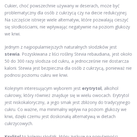
Cukier, choć powszechnie używany w deserach, może być
problematyczny dla osób z cukrzycą czy na diecie redukcyjnej.
Na szczęście istnieje wiele alternatyw, które pozwalają cieszyć
się słodkościami, nie wpływając negatywnie na poziom glukozy
we krwi.
Jednym z najpopularniejszych naturalnych słodzików jest
stewia
. Pozyskiwana z liści rośliny Stevia rebaudiana, jest około
50 do 300 razy słodsza od cukru, a jednocześnie nie dostarcza
kalorii. Stewia jest bezpieczna dla osób z cukrzycą, ponieważ nie
podnosi poziomu cukru we krwi.
Kolejnym interesującym wyborem jest
erytrytol
, alkohol
cukrowy, który również znajduje się w wielu owocach. Erytrytol
jest niskokaloryczny, a jego smak jest zbliżony do tradycyjnego
cukru. Co ważne, ma minimalny wpływ na poziom glukozy we
krwi, dzięki czemu jest doskonałą alternatywą w dietach
cukrzycowych.
Ksylitol
to kolejny słodzik, który zyskuje na popularności.