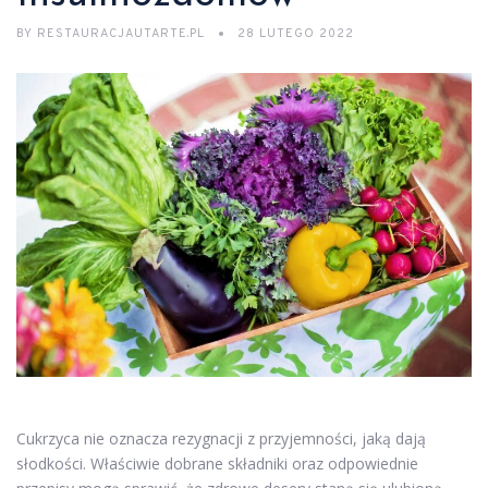
BY
RESTAURACJAUTARTE.PL
28 LUTEGO 2022
Cukrzyca nie oznacza rezygnacji z przyjemności, jaką dają
słodkości. Właściwie dobrane składniki oraz odpowiednie