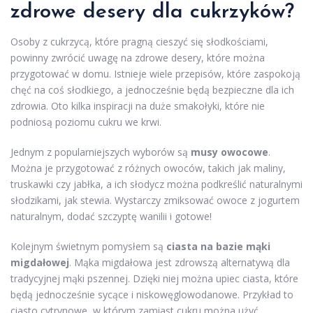
zdrowe desery dla cukrzyków?
Osoby z cukrzycą, które pragną cieszyć się słodkościami,
powinny zwrócić uwagę na zdrowe desery, które można
przygotować w domu. Istnieje wiele przepisów, które zaspokoją
chęć na coś słodkiego, a jednocześnie będą bezpieczne dla ich
zdrowia. Oto kilka inspiracji na duże smakołyki, które nie
podniosą poziomu cukru we krwi.
Jednym z popularniejszych wyborów są
musy owocowe
.
Można je przygotować z różnych owoców, takich jak maliny,
truskawki czy jabłka, a ich słodycz można podkreślić naturalnymi
słodzikami, jak stewia. Wystarczy zmiksować owoce z jogurtem
naturalnym, dodać szczyptę wanilii i gotowe!
Kolejnym świetnym pomysłem są
ciasta na bazie mąki
migdałowej
. Mąka migdałowa jest zdrowszą alternatywą dla
tradycyjnej mąki pszennej. Dzięki niej można upiec ciasta, które
będą jednocześnie sycące i niskowęglowodanowe. Przykład to
ciasto cytrynowe, w którym zamiast cukru można użyć