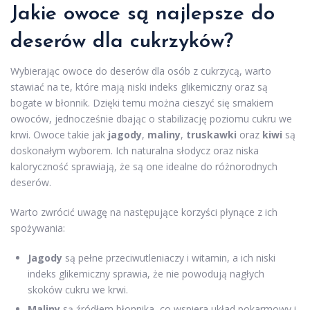
Jakie owoce są najlepsze do
deserów dla cukrzyków?
Wybierając owoce do deserów dla osób z cukrzycą, warto
stawiać na te, które mają niski indeks glikemiczny oraz są
bogate w błonnik. Dzięki temu można cieszyć się smakiem
owoców, jednocześnie dbając o stabilizację poziomu cukru we
krwi. Owoce takie jak
jagody
,
maliny
,
truskawki
oraz
kiwi
są
doskonałym wyborem. Ich naturalna słodycz oraz niska
kaloryczność sprawiają, że są one idealne do różnorodnych
deserów.
Warto zwrócić uwagę na następujące korzyści płynące z ich
spożywania:
Jagody
są pełne przeciwutleniaczy i witamin, a ich niski
indeks glikemiczny sprawia, że nie powodują nagłych
skoków cukru we krwi.
Maliny
są źródłem błonnika, co wspiera układ pokarmowy i