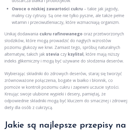
dostarcza białka i probiotyków.
Owoce o niskiej zawartości cukru
– takie jak jagody,
maliny czy cytrusy. Są one nie tylko pyszne, ale także pełne
witamin i przeciwutleniaczy, które wzmacniają organizm.
Unikaj dodawania
cukru rafinowanego
oraz przetworzonych
słodzików, które mogą prowadzić do nagłych wzrostów
poziomu glukozy we krwi. Zamiast tego, spróbuj naturalnych
alternatyw, takich jak
stevia
czy
ksylitol
, które mają niższy
indeks glikemiczny i mogą być używane do słodzenia deserów.
Wybierając składniki do zdrowych deserów, staraj się tworzyć
zrównoważone połączenia, bogate w białko i błonnik, co
pomoże w kontroli poziomu cukru i zapewni uczucie sytości.
Kreując swoje ulubione wypieki i desery, pamiętaj, że
odpowiednie składniki mogą być kluczem do smacznej i zdrowej
diety dla osób z cukrzycą.
Jakie są najlepsze przepisy na