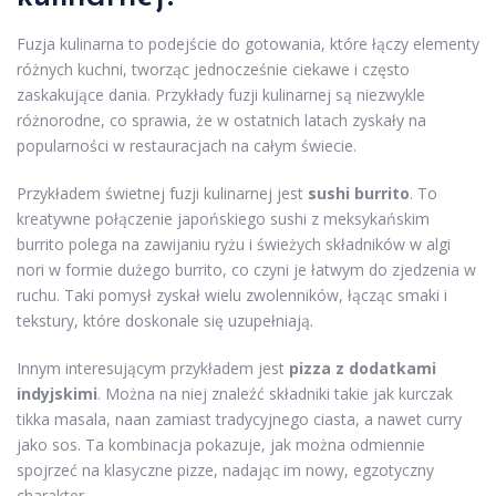
Fuzja kulinarna to podejście do gotowania, które łączy elementy
różnych kuchni, tworząc jednocześnie ciekawe i często
zaskakujące dania. Przykłady fuzji kulinarnej są niezwykle
różnorodne, co sprawia, że w ostatnich latach zyskały na
popularności w restauracjach na całym świecie.
Przykładem świetnej fuzji kulinarnej jest
sushi burrito
. To
kreatywne połączenie japońskiego sushi z meksykańskim
burrito polega na zawijaniu ryżu i świeżych składników w algi
nori w formie dużego burrito, co czyni je łatwym do zjedzenia w
ruchu. Taki pomysł zyskał wielu zwolenników, łącząc smaki i
tekstury, które doskonale się uzupełniają.
Innym interesującym przykładem jest
pizza z dodatkami
indyjskimi
. Można na niej znaleźć składniki takie jak kurczak
tikka masala, naan zamiast tradycyjnego ciasta, a nawet curry
jako sos. Ta kombinacja pokazuje, jak można odmiennie
spojrzeć na klasyczne pizze, nadając im nowy, egzotyczny
charakter.