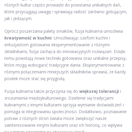
różnych kultur często prowadzi do powstania unikalnych dań,
które przyciągają uwagę i sprawiają radość zarówno gotującym,
jak i jedzącym.
Oprócz poszerzania palety smaków, fuzja kulinarna umożliwia
kreatywność w kuchni
. Umożliwiając szefom kuchni i
entuzjastom gotowania eksperymentowanie z różnymi
składnikami, fuzja zachęca do innowacyjnych rozwiązań. Dzięki
temu powstają nowe techniki gotowania oraz unikalne przepisy,
które mogą wzbogacić tradycyjne dania. Eksperymentowanie z
różnymi połączeniami mniejszych składników sprawia, że każdy
posiłek może stać się przygodą.
Fuzja kulinarna także przyczynia się do
większej tolerancji
i
zrozumienia międzykulturowego. Dzielenie się tradycjami
kulinarnymi z innymi kulturami sprzyja wymianie doświadczeń i
pomaga w integrowaniu społeczności. Dodatkowo, poznawanie
potraw z różnych stron świata może zwiększyć nasze
zainteresowanie innymi kulturami oraz ich historią, co wpływa
na szersze spojrzenie na otaczający świat.